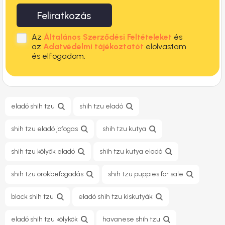
Feliratkozás
Az
Általános Szerződési Feltételeket
és
az
Adatvédelmi tájékoztatót
elolvastam
és elfogadom.
eladó shih tzu
shih tzu eladó
shih tzu eladó jofogas
shih tzu kutya
shih tzu kölyök eladó
shih tzu kutya eladó
shih tzu örökbefogadás
shih tzu puppies for sale
black shih tzu
eladó shih tzu kiskutyák
eladó shih tzu kölykök
havanese shih tzu