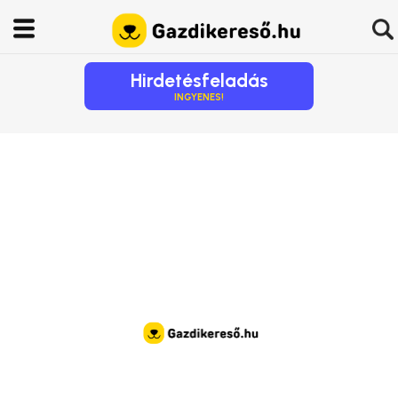
Hirdetésfeladás
INGYENES!