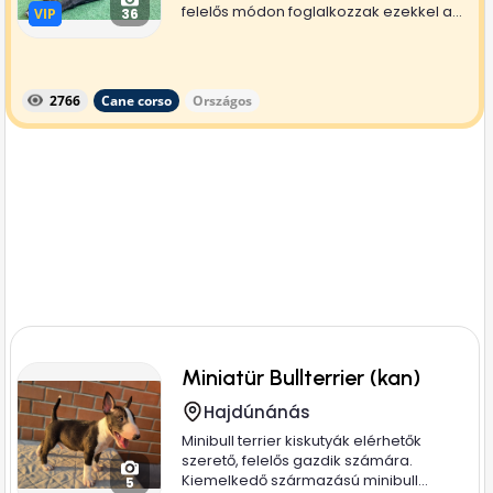
felelős módon foglalkozzak ezekkel a...
VIP
VIP
36
2766
Cane corso
Országos
Miniatür Bullterrier (kan)
Hajdúnánás
Minibull terrier kiskutyák elérhetők
szerető, felelős gazdik számára.
Kiemelkedő származású minibull...
5