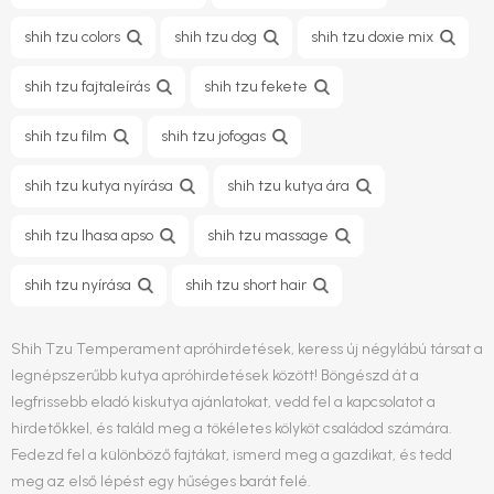
shih tzu colors
shih tzu dog
shih tzu doxie mix
shih tzu fajtaleírás
shih tzu fekete
shih tzu film
shih tzu jofogas
shih tzu kutya nyírása
shih tzu kutya ára
shih tzu lhasa apso
shih tzu massage
shih tzu nyírása
shih tzu short hair
Shih Tzu Temperament apróhirdetések, keress új négylábú társat a
legnépszerűbb kutya apróhirdetések között! Böngészd át a
legfrissebb eladó kiskutya ajánlatokat, vedd fel a kapcsolatot a
hirdetőkkel, és találd meg a tökéletes kölyköt családod számára.
Fedezd fel a különböző fajtákat, ismerd meg a gazdikat, és tedd
meg az első lépést egy hűséges barát felé.