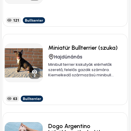
121
Bullterrier
Miniatür Bullterrier (szuka)
Hajdúnánás
Minibull terrier kiskutyák elérhetők
szerető, felelős gazdik számára.
Kiemelkedő származású minibull...
3
63
Bullterrier
Dogo Argentino