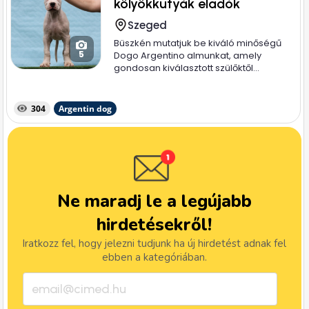
kölyökkutyák eladók
Szeged
Büszkén mutatjuk be kiváló minőségű
5
Dogo Argentino almunkat, amely
gondosan kiválasztott szülőktől...
304
Argentin dog
Ne maradj le a legújabb
hirdetésekről!
Iratkozz fel, hogy jelezni tudjunk ha új hirdetést adnak fel
ebben a kategóriában.