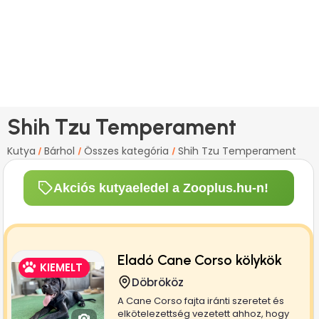
Shih Tzu Temperament
Kutya
Bárhol
Összes kategória
Shih Tzu Temperament
/
/
/
Akciós kutyaeledel a Zooplus.hu-n!
Eladó Cane Corso kölykök
KIEMELT
Döbrököz
A Cane Corso fajta iránti szeretet és
elkötelezettség vezetett ahhoz, hogy