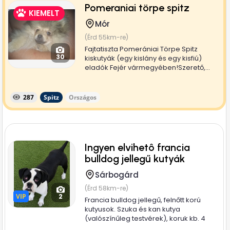
Pomeraniai törpe spitz
KIEMELT
Mór
(Érd 55km-re)
Fajtatiszta Pomerániai Törpe Spitz
30
kiskutyák (egy kislány és egy kisfiú)
eladók Fejér vármegyében!Szerető,...
287
Spitz
Országos
Ingyen elvihetô francia
bulldog jellegű kutyák
Sárbogárd
(Érd 58km-re)
VIP
VIP
2
Francia bulldog jellegű, felnőtt korú
kutyusok. Szuka és kan kutya
(valószínűleg testvérek), koruk kb. 4
év,...