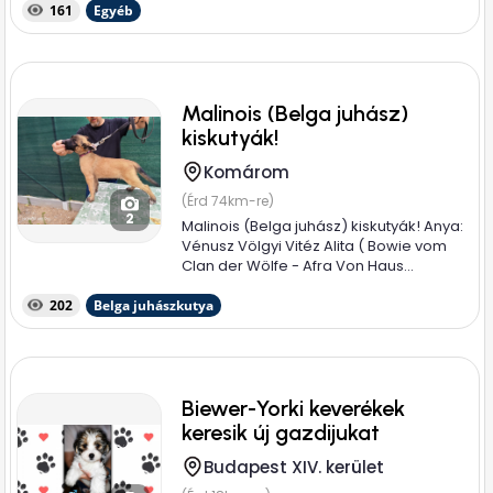
161
Egyéb
szeretik....
Malinois (Belga juhász)
kiskutyák!
Komárom
(Érd 74km-re)
2
Malinois (Belga juhász) kiskutyák! Anya:
Vénusz Völgyi Vitéz Alita ( Bowie vom
Clan der Wölfe - Afra Von Haus...
202
Belga juhászkutya
Biewer-Yorki keverékek
keresik új gazdijukat
Budapest XIV. kerület