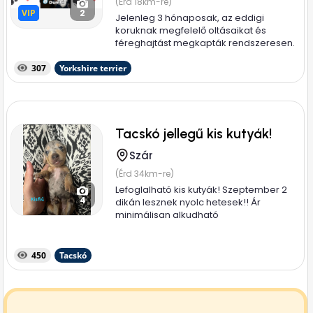
(Érd 18km-re)
VIP
VIP
2
Jelenleg 3 hónaposak, az eddigi
koruknak megfelelő oltásaikat és
féreghajtást megkapták rendszeresen.
3 oltáson...
307
Yorkshire terrier
Tacskó jellegű kis kutyák!
Szár
(Érd 34km-re)
Lefoglalható kis kutyák! Szeptember 2
4
dikán lesznek nyolc hetesek!! Ár
minimálisan alkudható
450
Tacskó