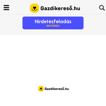
Hirdetésfeladás
INGYENES!