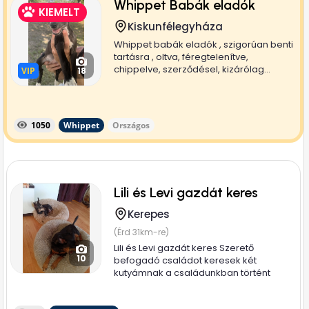
Whippet Babák eladók
KIEMELT
Kiskunfélegyháza
Whippet babák eladók , szigorúan benti
tartásra , oltva, féregtelenítve,
chippelve, szerződésel, kizárólag...
VIP
VIP
18
1050
Whippet
Országos
Lili és Levi gazdát keres
Kerepes
(Érd 31km-re)
Lili és Levi gazdát keres Szerető
10
befogadó családot keresek két
kutyámnak a családunkban történt
több...