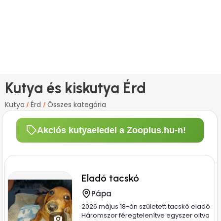
Kutya és kiskutya Érd
Kutya
Érd
Összes kategória
/
/
Akciós kutyaeledel a Zooplus.hu-n!
Eladó tacskó
Pápa
2026 május 18-án született tacskó eladó
Háromszor féregtelenítve egyszer oltva