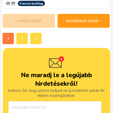
77
Francia bulldog
« előző oldal
következő oldal »
1
2
3
Ne maradj le a legújabb
hirdetésekről!
Iratkozz fel, hogy jelezni tudjunk ha új hirdetést adnak fel
ebben a kategóriában.