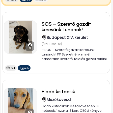
nevelkednek,...
SOS – Szerető gazdit
keresünk Lunának!
Budapest XIV. kerület
(Érd 18km-re)
3
? SOS – Szerető gazdit keresünk
Lunának! ?? Szeretnénk minél
hamarabb szerető, felelős gazdit találni
ennek a...
53
Egyéb
Eladó kistacsik
Mezőkövesd
Eladó kistacskók Mezőkövesden. 13
hetesek, 1 szuka, 3 kan. Oltási könyvel