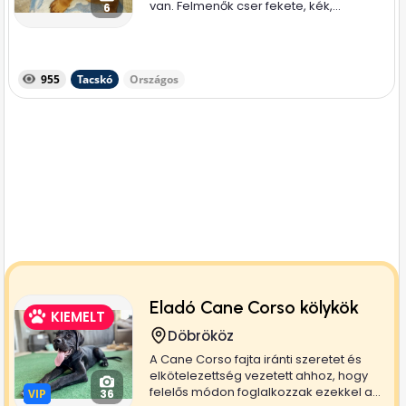
van. Felmenők cser fekete, kék,...
6
955
Tacskó
Országos
Eladó Cane Corso kölykök
KIEMELT
Döbrököz
A Cane Corso fajta iránti szeretet és
elkötelezettség vezetett ahhoz, hogy
felelős módon foglalkozzak ezekkel a...
VIP
VIP
36