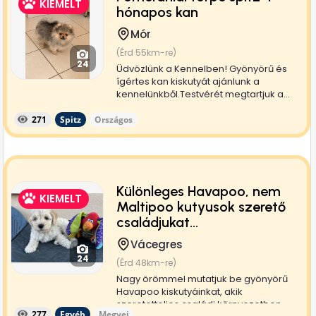
KIEMELT
hónapos kan
Mór
(Érd 55km-re)
24
Üdvözlünk a Kennelben! Gyönyörű és
ígértes kan kiskutyát ajánlunk a
kennelünkből.Testvérét megtartjuk a...
271
Spitz
Országos
Különleges Havapoo, nem
KIEMELT
Maltipoo kutyusok szerető
családjukat...
Vácegres
24
(Érd 48km-re)
Nagy örömmel mutatjuk be gyönyörű
Havapoo kiskutyáinkat, akik
szeretetteljes családi környezetben
277
Egyéb
Megyei