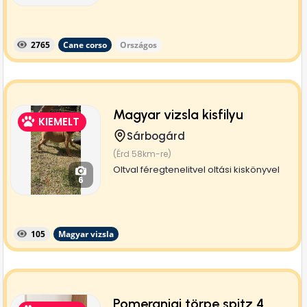
2765
Cane corso
Országos
Magyar vizsla kisfilyu
KIEMELT
Sárbogárd
(Érd 58km-re)
Oltval féregtenelitvel oltási kiskönyvel
6
105
Magyar vizsla
Pomeraniai törpe spitz 4