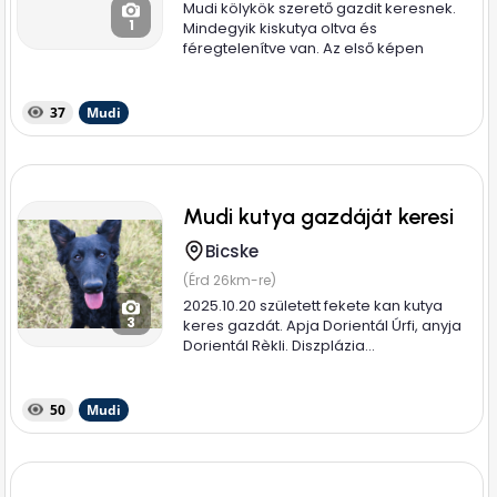
Mudi kölykök szerető gazdit keresnek.
1
Mindegyik kiskutya oltva és
féregtelenítve van. Az első képen
látható...
37
Mudi
Mudi kutya gazdáját keresi
Bicske
(Érd 26km-re)
2025.10.20 született fekete kan kutya
3
keres gazdát. Apja Dorientál Úrfi, anyja
Dorientál Rèkli. Diszplázia...
50
Mudi