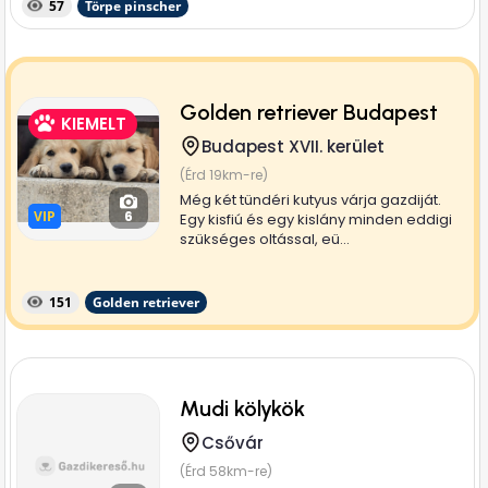
57
Törpe pinscher
Golden retriever Budapest
KIEMELT
Budapest XVII. kerület
(Érd 19km-re)
Még két tündéri kutyus várja gazdiját.
VIP
VIP
6
Egy kisfiú és egy kislány minden eddigi
szükséges oltással, eü...
151
Golden retriever
Mudi kölykök
Csővár
(Érd 58km-re)