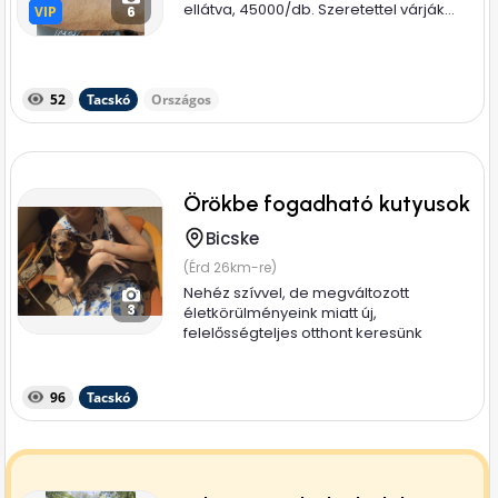
ellátva, 45000/db. Szeretettel várják...
VIP
VIP
6
52
Tacskó
Országos
Örökbe fogadható kutyusok
Bicske
(Érd 26km-re)
Nehéz szívvel, de megváltozott
3
életkörülményeink miatt új,
felelősségteljes otthont keresünk
imádott...
96
Tacskó