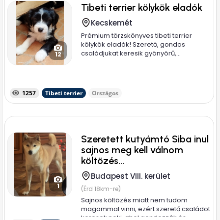
Tibeti terrier kölykök eladók
Kecskemét
Prémium törzskönyves tibeti terrier
kölykök eladók! Szerető, gondos
családjukat keresik gyönyörű,...
12
1257
Tibeti terrier
Országos
Szeretett kutyámtó Siba inul
sajnos meg kell válnom
költözés...
Budapest VIII. kerület
1
(Érd 18km-re)
Sajnos költözés miatt nem tudom
magammal vinni, ezért szerető családot
keresek neki, ahol gondozzák és