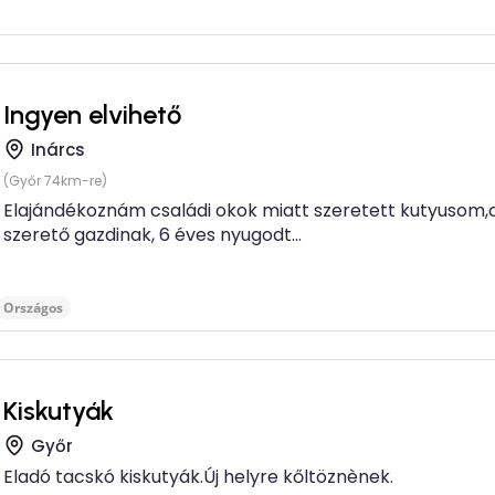
Ingyen elvihető
Inárcs
(Győr 74km-re)
Elajándékoznám családi okok miatt szeretett kutyusom,c
szerető gazdinak, 6 éves nyugodt...
Országos
Kiskutyák
Győr
Eladó tacskó kiskutyák.Új helyre kőltöznènek.