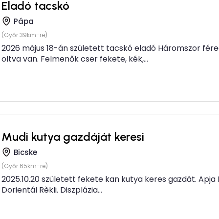
Eladó tacskó
Pápa
(Győr 39km-re)
2026 május 18-án született tacskó eladó Háromszor fére
oltva van. Felmenők cser fekete, kék,...
Mudi kutya gazdáját keresi
Bicske
(Győr 65km-re)
2025.10.20 született fekete kan kutya keres gazdát. Apja D
Dorientál Rèkli. Diszplázia...