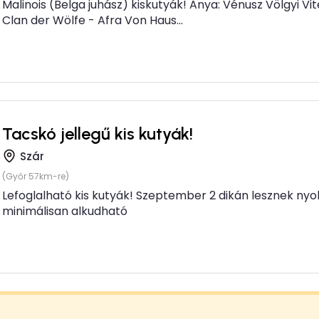
Malinois (Belga juhász) kiskutyák! Anya: Vénusz Völgyi Vit
Clan der Wölfe - Afra Von Haus...
Tacskó jellegű kis kutyák!
Szár
(Győr 57km-re)
Lefoglalható kis kutyák! Szeptember 2 dikán lesznek nyol
minimálisan alkudható