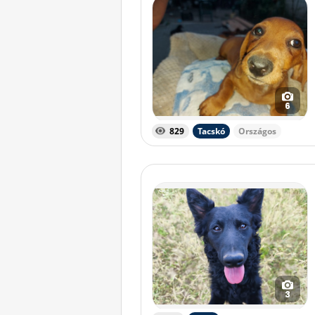
6
829
Tacskó
Országos
3