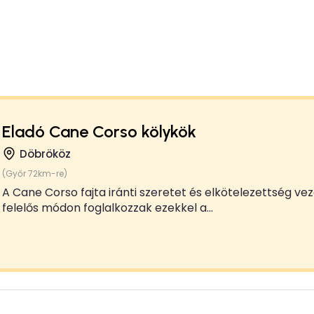
Eladó Cane Corso kölykök
Döbrököz
(Győr 72km-re)
A Cane Corso fajta iránti szeretet és elkötelezettség ve
felelős módon foglalkozzak ezekkel a...