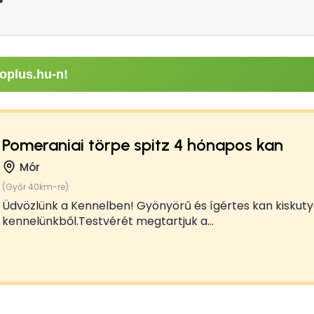
oplus.hu-n!
Pomeraniai törpe spitz 4 hónapos kan
Mór
(Győr 40km-re)
Üdvözlünk a Kennelben! Gyönyörű és ígértes kan kiskuty
kennelünkből.Testvérét megtartjuk a...