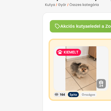
Kutya
Győr
Összes kategória
/
/
Akciós kutyaeledel a Zo
KIEMELT
24
164
Spitz
Országos