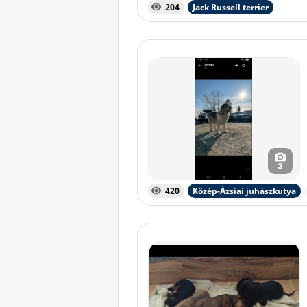
204
Jack Russell terrier
3
420
Közép-Ázsiai juhászkutya