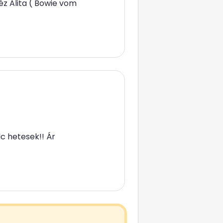
éz Alita ( Bowie vom
c hetesek!! Ár