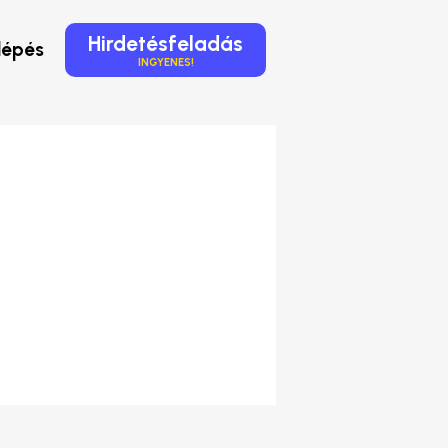
Hirdetésfeladás
lépés
INGYENES!