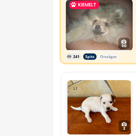
KIEMELT
30
241
Spitz
Országos
2