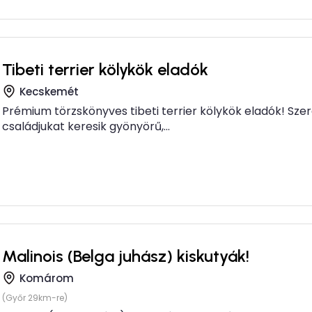
Tibeti terrier kölykök eladók
Kecskemét
Prémium törzskönyves tibeti terrier kölykök eladók! Sze
családjukat keresik gyönyörű,...
Malinois (Belga juhász) kiskutyák!
Komárom
(Győr 29km-re)