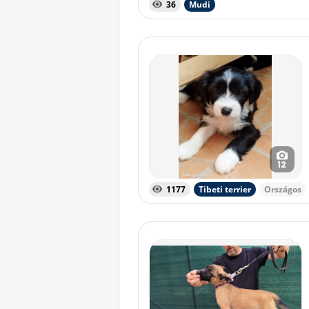
36
Mudi
12
1177
Tibeti terrier
Országos