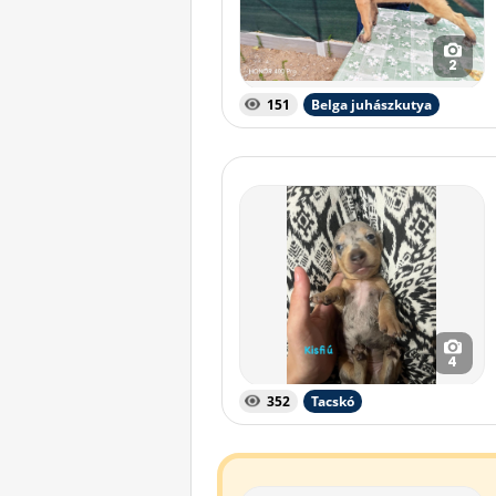
2
151
Belga juhászkutya
4
352
Tacskó