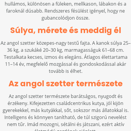
hullámos, különösen a füleken, mellkason, lábakon és a
faroknál dúsabb. Rendszeres fésülést igényel, hogy ne
gubancolódjon össze.
Súlya, mérete és meddig él
Az angol szetter közepes-nagy testű fajta. A kanok súlya 25–
36 kg, a szukáké 20–30 kg, marmagasságuk 61–68 cm.
Testalkata kecses, izmos és elegáns. Átlagos élettartama
11–14 év, megfelelő mozgással és gondoskodással akár
tovább is élhet.
Az angol szetter természete
Az angol szetter természete barátságos, nyugodt és
érzékeny. Kifejezetten családcentrikus kutya, jól kijön
gyerekekkel, más kutyákkal, sőt, sokszor más állatokkal is.
Intelligens és könnyen tanítható, de túl szigorú nevelést
nem tűr. Imád mozogni, sétálni és játszani, ezért aktív