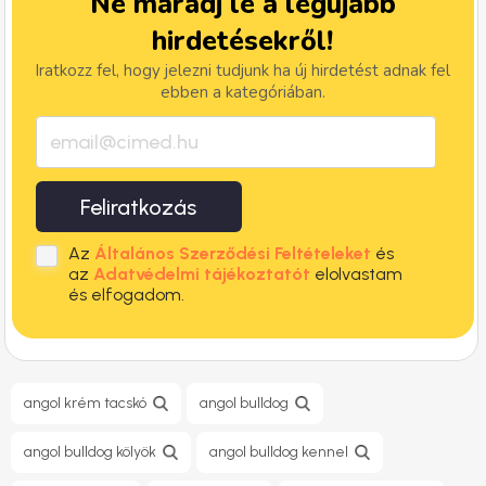
Ne maradj le a legújabb
hirdetésekről!
Iratkozz fel, hogy jelezni tudjunk ha új hirdetést adnak fel
ebben a kategóriában.
Feliratkozás
Az
Általános Szerződési Feltételeket
és
az
Adatvédelmi tájékoztatót
elolvastam
és elfogadom.
angol krém tacskó
angol bulldog
angol bulldog kölyök
angol bulldog kennel