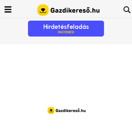
Hirdetésfeladás
INGYENES!