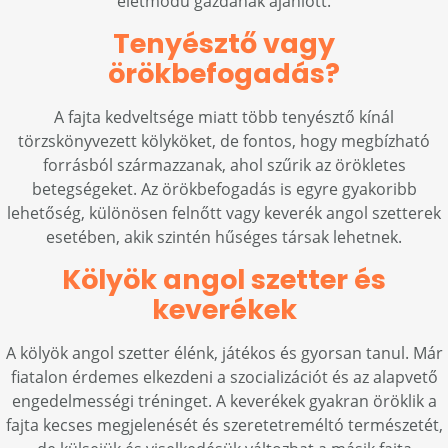
életmódú gazdának ajánlott.
Tenyésztő vagy
örökbefogadás?
A fajta kedveltsége miatt több tenyésztő kínál
törzskönyvezett kölyköket, de fontos, hogy megbízható
forrásból származzanak, ahol szűrik az örökletes
betegségeket. Az örökbefogadás is egyre gyakoribb
lehetőség, különösen felnőtt vagy keverék angol szetterek
esetében, akik szintén hűséges társak lehetnek.
Kölyök angol szetter és
keverékek
A kölyök angol szetter élénk, játékos és gyorsan tanul. Már
fiatalon érdemes elkezdeni a szocializációt és az alapvető
engedelmességi tréninget. A keverékek gyakran öröklik a
fajta kecses megjelenését és szeretetreméltó természetét,