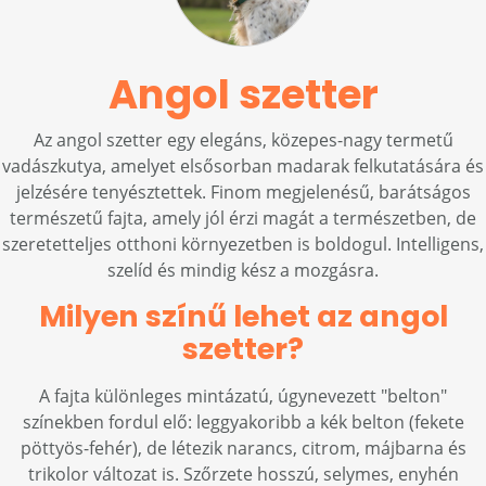
Angol szetter
Az angol szetter egy elegáns, közepes-nagy termetű
vadászkutya, amelyet elsősorban madarak felkutatására és
jelzésére tenyésztettek. Finom megjelenésű, barátságos
természetű fajta, amely jól érzi magát a természetben, de
szeretetteljes otthoni környezetben is boldogul. Intelligens,
szelíd és mindig kész a mozgásra.
Milyen színű lehet az angol
szetter?
A fajta különleges mintázatú, úgynevezett "belton"
színekben fordul elő: leggyakoribb a kék belton (fekete
pöttyös-fehér), de létezik narancs, citrom, májbarna és
trikolor változat is. Szőrzete hosszú, selymes, enyhén