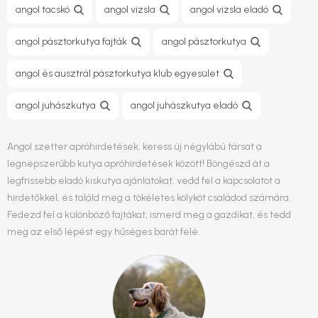
angol tacskó
angol vizsla
angol vizsla eladó
angol pásztorkutya fajták
angol pásztorkutya
angol és ausztrál pásztorkutya klub egyesület
angol juhászkutya
angol juhászkutya eladó
Angol szetter apróhirdetések, keress új négylábú társat a
legnépszerűbb kutya apróhirdetések között! Böngészd át a
legfrissebb eladó kiskutya ajánlatokat, vedd fel a kapcsolatot a
hirdetőkkel, és találd meg a tökéletes kölyköt családod számára.
Fedezd fel a különböző fajtákat, ismerd meg a gazdikat, és tedd
meg az első lépést egy hűséges barát felé.