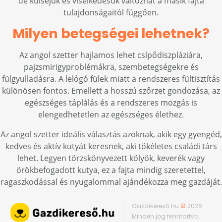
de külsejük és viselkedésük változhat a másik fajta
tulajdonságaitól függően.
Milyen betegségei lehetnek?
Az angol szetter hajlamos lehet csípődiszpláziára,
pajzsmirigyproblémákra, szembetegségekre és
fülgyulladásra. A lelógó fülek miatt a rendszeres fültisztítás
különösen fontos. Emellett a hosszú szőrzet gondozása, az
egészséges táplálás és a rendszeres mozgás is
elengedhetetlen az egészséges élethez.
Az angol szetter ideális választás azoknak, akik egy gyengéd,
kedves és aktív kutyát keresnek, aki tökéletes családi társ
lehet. Legyen törzskönyvezett kölyök, keverék vagy
örökbefogadott kutya, ez a fajta mindig szeretettel,
ragaszkodással és nyugalommal ajándékozza meg gazdáját.
Gazdikereső.hu
©
2026
Minden jog fenntartva.