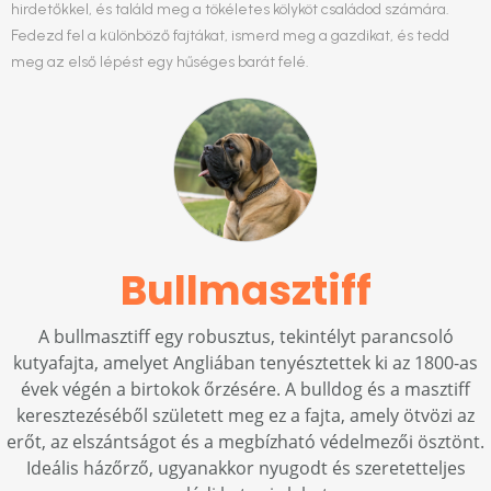
hirdetőkkel, és találd meg a tökéletes kölyköt családod számára.
Fedezd fel a különböző fajtákat, ismerd meg a gazdikat, és tedd
meg az első lépést egy hűséges barát felé.
Bullmasztiff
A bullmasztiff egy robusztus, tekintélyt parancsoló
kutyafajta, amelyet Angliában tenyésztettek ki az 1800-as
évek végén a birtokok őrzésére. A bulldog és a masztiff
keresztezéséből született meg ez a fajta, amely ötvözi az
erőt, az elszántságot és a megbízható védelmezői ösztönt.
Ideális házőrző, ugyanakkor nyugodt és szeretetteljes