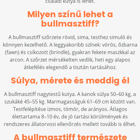
családi kutya is lehet.
Milyen színű lehet a
bullmasztiff?
A bullmasztiff szőrzete rövid, sima, testhez simuló és
könnyen kezelhető. A leggyakoribb színek: vörös, őzbarna
(fawn) és csíkozott (brindle), gyakran fekete maszkkal az
arcon. A szőrzet mérsékelten vedlik, heti egy alapos
átkefélés elegendő a tisztán tartásához.
Súlya, mérete és meddig él
A bullmasztiff nagytestű kutya. A kanok súlya 50–60 kg, a
szukáké 45–55 kg. Marmagasságuk 61–69 cm között van.
Testfelépítése izmos, tömör, de arányos. Átlagos
élettartama 8–10 év, de jó tartási körülmények és
rendszeres állatorvosi ellenőrzés mellett tovább is élhet.
A bullmasztiff természete