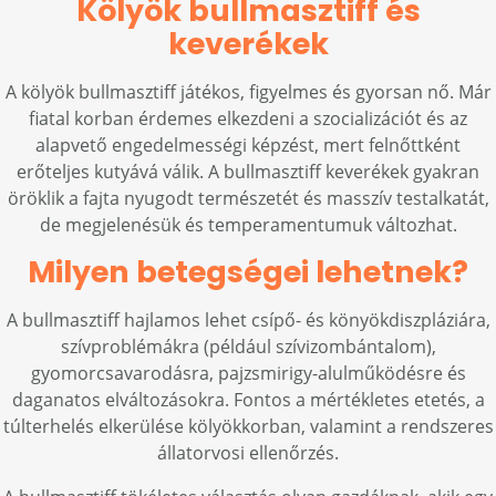
Kölyök bullmasztiff és
keverékek
A kölyök bullmasztiff játékos, figyelmes és gyorsan nő. Már
fiatal korban érdemes elkezdeni a szocializációt és az
alapvető engedelmességi képzést, mert felnőttként
erőteljes kutyává válik. A bullmasztiff keverékek gyakran
öröklik a fajta nyugodt természetét és masszív testalkatát,
de megjelenésük és temperamentumuk változhat.
Milyen betegségei lehetnek?
A bullmasztiff hajlamos lehet csípő- és könyökdiszpláziára,
szívproblémákra (például szívizombántalom),
gyomorcsavarodásra, pajzsmirigy-alulműködésre és
daganatos elváltozásokra. Fontos a mértékletes etetés, a
túlterhelés elkerülése kölyökkorban, valamint a rendszeres
állatorvosi ellenőrzés.