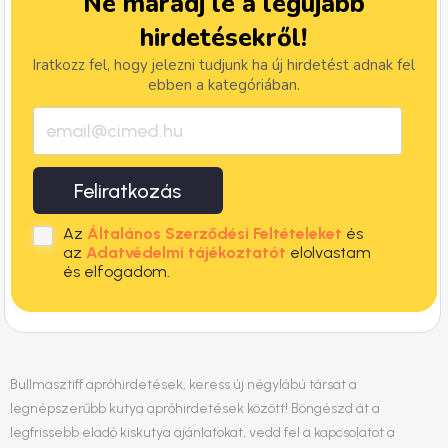
Ne maradj le a legújabb
hirdetésekről!
Iratkozz fel, hogy jelezni tudjunk ha új hirdetést adnak fel
ebben a kategóriában.
Feliratkozás
Az
Általános Szerződési Feltételeket
és
az
Adatvédelmi tájékoztatót
elolvastam
és elfogadom.
Bullmasztiff apróhirdetések, keress új négylábú társat a
legnépszerűbb kutya apróhirdetések között! Böngészd át a
legfrissebb eladó kiskutya ajánlatokat, vedd fel a kapcsolatot a