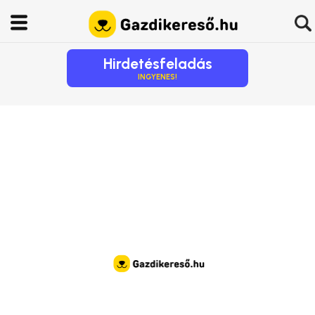
Hirdetésfeladás
INGYENES!