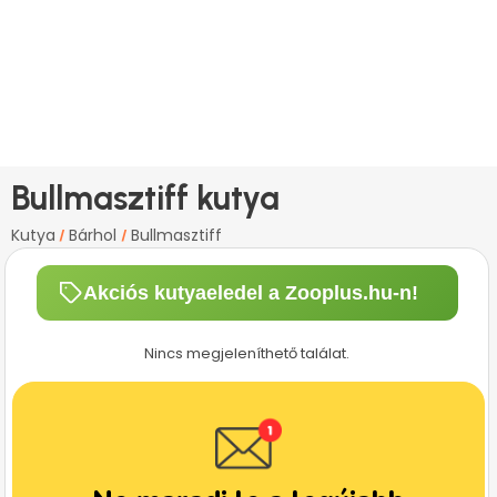
Bullmasztiff kutya
Kutya
Bárhol
Bullmasztiff
/
/
Akciós kutyaeledel a Zooplus.hu-n!
Nincs megjeleníthető találat.