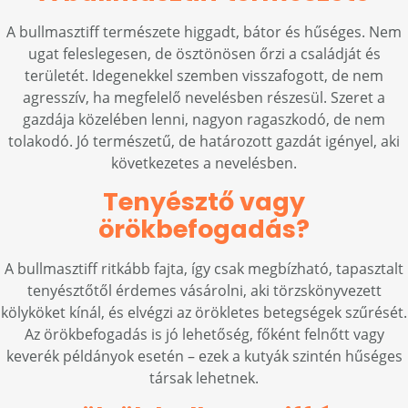
A bullmasztiff természete higgadt, bátor és hűséges. Nem
ugat feleslegesen, de ösztönösen őrzi a családját és
területét. Idegenekkel szemben visszafogott, de nem
agresszív, ha megfelelő nevelésben részesül. Szeret a
gazdája közelében lenni, nagyon ragaszkodó, de nem
tolakodó. Jó természetű, de határozott gazdát igényel, aki
következetes a nevelésben.
Tenyésztő vagy
örökbefogadás?
A bullmasztiff ritkább fajta, így csak megbízható, tapasztalt
tenyésztőtől érdemes vásárolni, aki törzskönyvezett
kölyköket kínál, és elvégzi az örökletes betegségek szűrését.
Az örökbefogadás is jó lehetőség, főként felnőtt vagy
keverék példányok esetén – ezek a kutyák szintén hűséges
társak lehetnek.