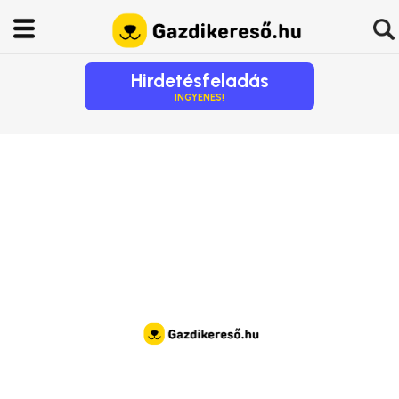
Hirdetésfeladás
INGYENES!