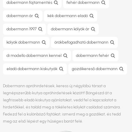
dobermann fajtamentés
fehér dobermann
dobermann ár
kék dobermann eladó
dobermann 1997
dobermann kölyök ár
kölyök dobermann
örökbefogadható dobermann
di modello dobermann kennel
dobermann fehér
eladó dobermann kiskutyák
gazdikereső dobermann
Dobermann apróhirdetések, keress új négylábú társat a
legnépszerűbb kutya apróhirdetések között! Böngészd át a
legfrissebb eladó kiskutya ajánlatokat, vedd fel a kapcsolatot a
hirdetőkkel, és találd meg a tökéletes kölyköt családod számára.
Fedezd fel a különböző fajtákat, ismerd meg a gazdikat, és tedd
meg az első lépést egy hűséges barát felé.