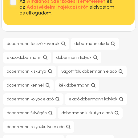
Az
Általános Szerződési Feltételeket
és
az
Adatvédelmi tájékoztatót
elolvastam
és elfogadom.
dobermann tacskó keverék
dobermann eladó
eladó dobermann
dobermann kölyök
dobermann kiskutya
vágott fülű dobermann eladó
dobermann kennel
kék dobermann
dobermann kölyök eladó
eladó dobermann kölykök
dobermann fülvágás
dobermann kiskutya eladó
dobermann kolyokkutya elado