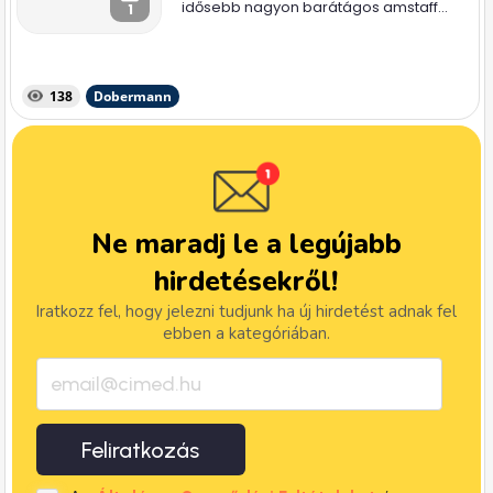
idősebb nagyon barátágos amstaff...
1
138
Dobermann
Ne maradj le a legújabb
hirdetésekről!
Iratkozz fel, hogy jelezni tudjunk ha új hirdetést adnak fel
ebben a kategóriában.
Feliratkozás