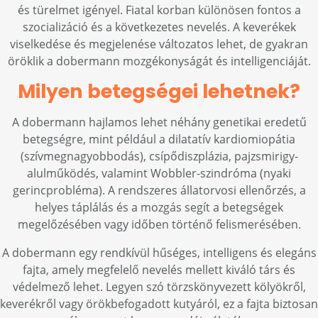
és türelmet igényel. Fiatal korban különösen fontos a
szocializáció és a következetes nevelés. A keverékek
viselkedése és megjelenése változatos lehet, de gyakran
öröklik a dobermann mozgékonyságát és intelligenciáját.
Milyen betegségei lehetnek?
A dobermann hajlamos lehet néhány genetikai eredetű
betegségre, mint például a dilatatív kardiomiopátia
(szívmegnagyobbodás), csípődiszplázia, pajzsmirigy-
alulműködés, valamint Wobbler-szindróma (nyaki
gerincprobléma). A rendszeres állatorvosi ellenőrzés, a
helyes táplálás és a mozgás segít a betegségek
megelőzésében vagy időben történő felismerésében.
A dobermann egy rendkívül hűséges, intelligens és elegáns
fajta, amely megfelelő nevelés mellett kiváló társ és
védelmező lehet. Legyen szó törzskönyvezett kölyökről,
keverékről vagy örökbefogadott kutyáról, ez a fajta biztosan