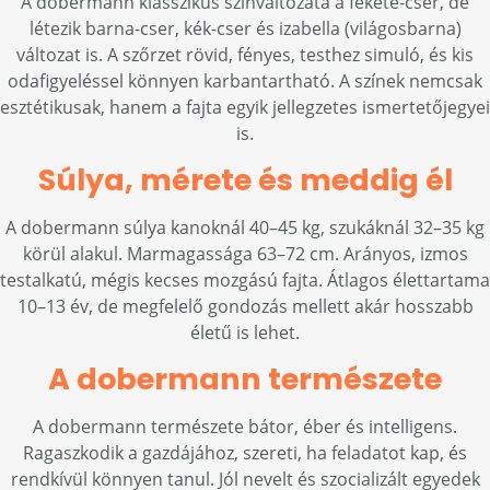
A dobermann klasszikus színváltozata a fekete-cser, de
létezik barna-cser, kék-cser és izabella (világosbarna)
változat is. A szőrzet rövid, fényes, testhez simuló, és kis
odafigyeléssel könnyen karbantartható. A színek nemcsak
esztétikusak, hanem a fajta egyik jellegzetes ismertetőjegyei
is.
Súlya, mérete és meddig él
A dobermann súlya kanoknál 40–45 kg, szukáknál 32–35 kg
körül alakul. Marmagassága 63–72 cm. Arányos, izmos
testalkatú, mégis kecses mozgású fajta. Átlagos élettartama
10–13 év, de megfelelő gondozás mellett akár hosszabb
életű is lehet.
A dobermann természete
A dobermann természete bátor, éber és intelligens.
Ragaszkodik a gazdájához, szereti, ha feladatot kap, és
rendkívül könnyen tanul. Jól nevelt és szocializált egyedek