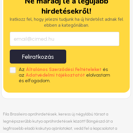
Ne maradj le a legújabb
hirdetésekről!
Iratkozz fel, hogy jelezni tudjunk ha új hirdetést adnak fel
ebben a kategóriában.
Feliratkozás
Az
Általános Szerződési Feltételeket
és
az
Adatvédelmi tájékoztatót
elolvastam
és elfogadom.
Fila Brasileiro apróhirdetések, keress új négylábú társat a
legnépszerűbb kutya apróhirdetések között! Böngészd át a
legfrissebb eladó kiskutya ajánlatokat, vedd fel a kapcsolatot a