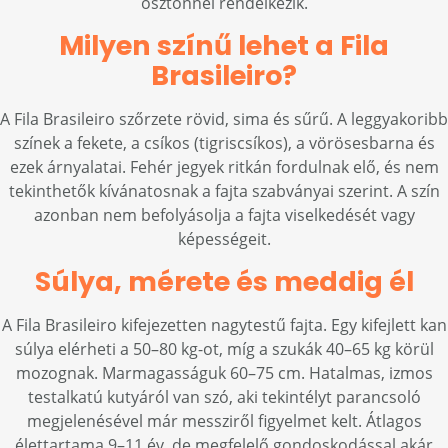
ösztönnel rendelkezik.
Milyen színű lehet a Fila
Brasileiro?
A Fila Brasileiro szőrzete rövid, sima és sűrű. A leggyakoribb
színek a fekete, a csíkos (tigriscsíkos), a vörösesbarna és
ezek árnyalatai. Fehér jegyek ritkán fordulnak elő, és nem
tekinthetők kívánatosnak a fajta szabványai szerint. A szín
azonban nem befolyásolja a fajta viselkedését vagy
képességeit.
Súlya, mérete és meddig él
A Fila Brasileiro kifejezetten nagytestű fajta. Egy kifejlett kan
súlya elérheti a 50–80 kg-ot, míg a szukák 40–65 kg körül
mozognak. Marmagasságuk 60–75 cm. Hatalmas, izmos
testalkatú kutyáról van szó, aki tekintélyt parancsoló
megjelenésével már messziről figyelmet kelt. Átlagos
élettartama 9–11 év, de megfelelő gondoskodással akár