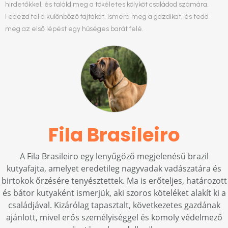
hirdetőkkel, és találd meg a tökéletes kölyköt családod számára.
Fedezd fel a különböző fajtákat, ismerd meg a gazdikat, és tedd
meg az első lépést egy hűséges barát felé.
Fila Brasileiro
A Fila Brasileiro egy lenyűgöző megjelenésű brazil
kutyafajta, amelyet eredetileg nagyvadak vadászatára és
birtokok őrzésére tenyésztettek. Ma is erőteljes, határozott
és bátor kutyaként ismerjük, aki szoros köteléket alakít ki a
családjával. Kizárólag tapasztalt, következetes gazdának
ajánlott, mivel erős személyiséggel és komoly védelmező