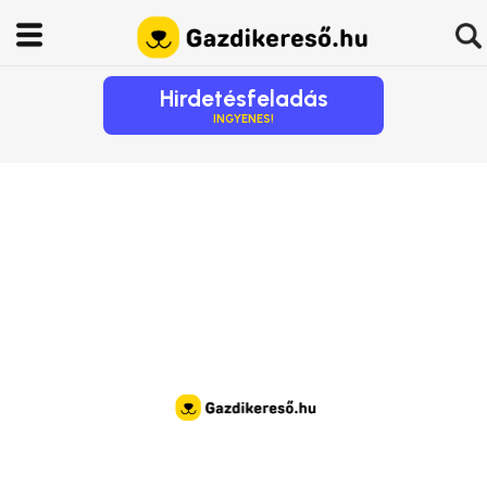
Hirdetésfeladás
INGYENES!