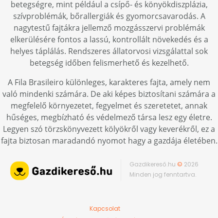
betegségre, mint például a csípő- és könyökdiszplázia,
szívproblémák, bőrallergiák és gyomorcsavarodás. A
nagytestű fajtákra jellemző mozgásszervi problémák
elkerülésére fontos a lassú, kontrollált növekedés és a
helyes táplálás. Rendszeres állatorvosi vizsgálattal sok
betegség időben felismerhető és kezelhető.
A Fila Brasileiro különleges, karakteres fajta, amely nem
való mindenki számára. De aki képes biztosítani számára a
megfelelő környezetet, fegyelmet és szeretetet, annak
hűséges, megbízható és védelmező társa lesz egy életre.
Legyen szó törzskönyvezett kölyökről vagy keverékről, ez a
fajta biztosan maradandó nyomot hagy a gazdája életében.
Gazdikereső.hu
©
2026
Minden jog fenntartva.
Kapcsolat