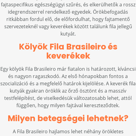
fajtaspecifikus egészségügyi szűrés, és elkerülhetők a rossz
idegrendszerrel rendelkező egyedek. Örökbefogadás
ritkábban fordul elő, de előfordulhat, hogy fajtamentő
szervezeteknél vagy keverékek között találunk fila jellegű
kutyát.
Kölyök Fila Brasileiro és
keverékek
Egy kölyök Fila Brasileiro már fiatalon is határozott, kíváncsi
és nagyon ragaszkodó. Az első hónapokban fontos a
szocializáció és a megfelelő határok kijelölése. A keverék fila
kutyák gyakran öröklik az őrző ösztönt és a masszív
testfelépítést, de viselkedésük változatosabb lehet, attól
függően, hogy milyen fajtával kereszteződtek.
Milyen betegségei lehetnek?
A Fila Brasileiro hajlamos lehet néhány örökletes