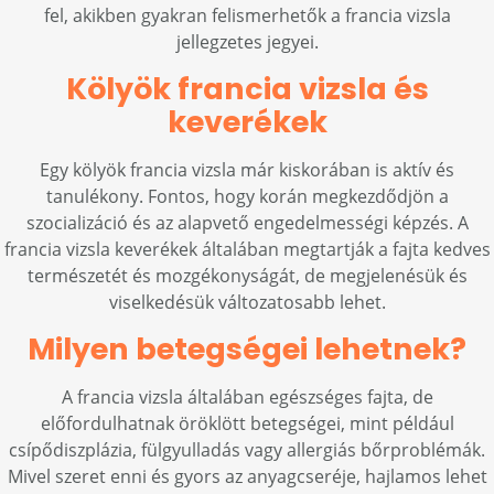
fel, akikben gyakran felismerhetők a francia vizsla
jellegzetes jegyei.
Kölyök francia vizsla és
keverékek
Egy kölyök francia vizsla már kiskorában is aktív és
tanulékony. Fontos, hogy korán megkezdődjön a
szocializáció és az alapvető engedelmességi képzés. A
francia vizsla keverékek általában megtartják a fajta kedves
természetét és mozgékonyságát, de megjelenésük és
viselkedésük változatosabb lehet.
Milyen betegségei lehetnek?
A francia vizsla általában egészséges fajta, de
előfordulhatnak öröklött betegségei, mint például
csípődiszplázia, fülgyulladás vagy allergiás bőrproblémák.
Mivel szeret enni és gyors az anyagcseréje, hajlamos lehet