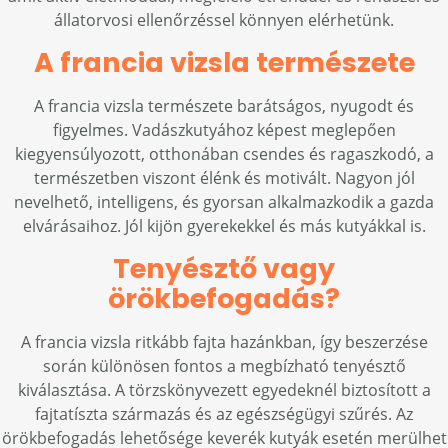
állatorvosi ellenőrzéssel könnyen elérhetünk.
A francia vizsla természete
A francia vizsla természete barátságos, nyugodt és
figyelmes. Vadászkutyához képest meglepően
kiegyensúlyozott, otthonában csendes és ragaszkodó, a
természetben viszont élénk és motivált. Nagyon jól
nevelhető, intelligens, és gyorsan alkalmazkodik a gazda
elvárásaihoz. Jól kijön gyerekekkel és más kutyákkal is.
Tenyésztő vagy
örökbefogadás?
A francia vizsla ritkább fajta hazánkban, így beszerzése
során különösen fontos a megbízható tenyésztő
kiválasztása. A törzskönyvezett egyedeknél biztosított a
fajtatíszta származás és az egészségügyi szűrés. Az
örökbefogadás lehetősége keverék kutyák esetén merülhet