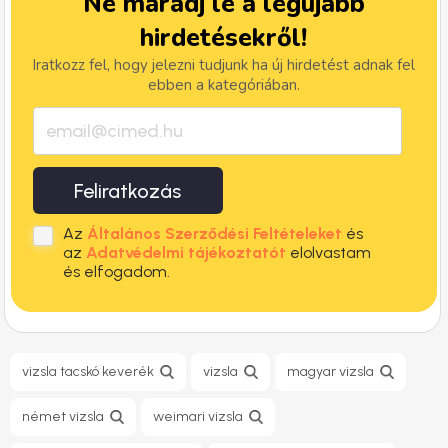
Ne maradj le a legújabb
hirdetésekről!
Iratkozz fel, hogy jelezni tudjunk ha új hirdetést adnak fel
ebben a kategóriában.
Feliratkozás
Az
Általános Szerződési Feltételeket
és
az
Adatvédelmi tájékoztatót
elolvastam
és elfogadom.
vizsla tacskó keverék
vizsla
magyar vizsla
német vizsla
weimari vizsla