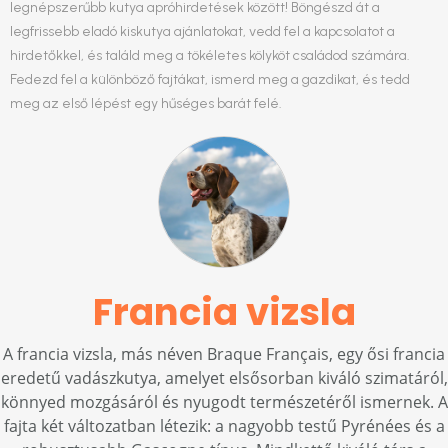
legnépszerűbb kutya apróhirdetések között! Böngészd át a
legfrissebb eladó kiskutya ajánlatokat, vedd fel a kapcsolatot a
hirdetőkkel, és találd meg a tökéletes kölyköt családod számára.
Fedezd fel a különböző fajtákat, ismerd meg a gazdikat, és tedd
meg az első lépést egy hűséges barát felé.
Francia vizsla
A francia vizsla, más néven Braque Français, egy ősi francia
eredetű vadászkutya, amelyet elsősorban kiváló szimatáról,
könnyed mozgásáról és nyugodt természetéről ismernek. A
fajta két változatban létezik: a nagyobb testű Pyrénées és a