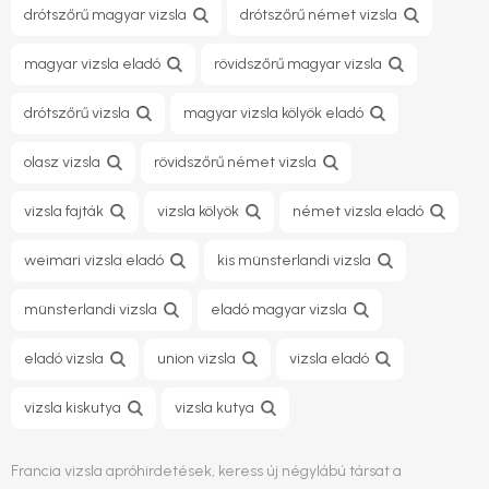
drótszőrű magyar vizsla
drótszőrű német vizsla
magyar vizsla eladó
rövidszőrű magyar vizsla
drótszőrű vizsla
magyar vizsla kölyök eladó
olasz vizsla
rövidszőrű német vizsla
vizsla fajták
vizsla kölyök
német vizsla eladó
weimari vizsla eladó
kis münsterlandi vizsla
münsterlandi vizsla
eladó magyar vizsla
eladó vizsla
union vizsla
vizsla eladó
vizsla kiskutya
vizsla kutya
Francia vizsla apróhirdetések, keress új négylábú társat a