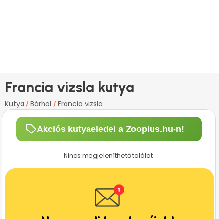
Francia vizsla kutya
Kutya
Bárhol
Francia vizsla
/
/
Akciós kutyaeledel a Zooplus.hu-n!
Nincs megjeleníthető találat.