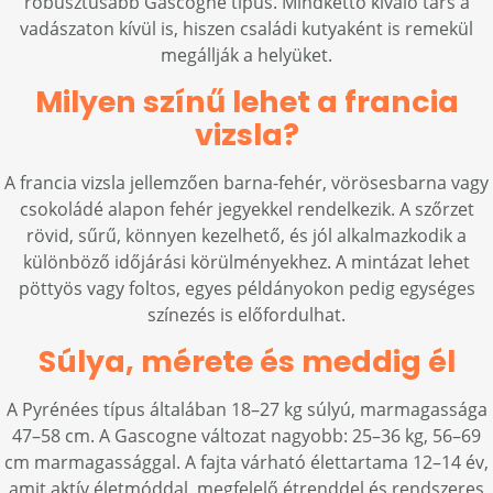
robusztusabb Gascogne típus. Mindkettő kiváló társ a
vadászaton kívül is, hiszen családi kutyaként is remekül
megállják a helyüket.
Milyen színű lehet a francia
vizsla?
A francia vizsla jellemzően barna-fehér, vörösesbarna vagy
csokoládé alapon fehér jegyekkel rendelkezik. A szőrzet
rövid, sűrű, könnyen kezelhető, és jól alkalmazkodik a
különböző időjárási körülményekhez. A mintázat lehet
pöttyös vagy foltos, egyes példányokon pedig egységes
színezés is előfordulhat.
Súlya, mérete és meddig él
A Pyrénées típus általában 18–27 kg súlyú, marmagassága
47–58 cm. A Gascogne változat nagyobb: 25–36 kg, 56–69
cm marmagassággal. A fajta várható élettartama 12–14 év,
amit aktív életmóddal, megfelelő étrenddel és rendszeres