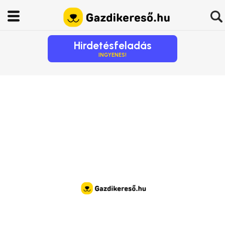
Hirdetésfeladás
INGYENES!