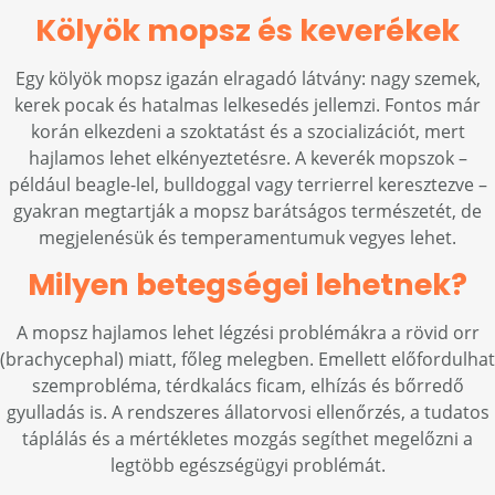
Kölyök mopsz és keverékek
Egy kölyök mopsz igazán elragadó látvány: nagy szemek,
kerek pocak és hatalmas lelkesedés jellemzi. Fontos már
korán elkezdeni a szoktatást és a szocializációt, mert
hajlamos lehet elkényeztetésre. A keverék mopszok –
például beagle-lel, bulldoggal vagy terrierrel keresztezve –
gyakran megtartják a mopsz barátságos természetét, de
megjelenésük és temperamentumuk vegyes lehet.
Milyen betegségei lehetnek?
A mopsz hajlamos lehet légzési problémákra a rövid orr
(brachycephal) miatt, főleg melegben. Emellett előfordulhat
szemprobléma, térdkalács ficam, elhízás és bőrredő
gyulladás is. A rendszeres állatorvosi ellenőrzés, a tudatos
táplálás és a mértékletes mozgás segíthet megelőzni a
legtöbb egészségügyi problémát.