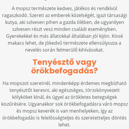
A mopsz természete kedves, játékos és rendkívül
ragaszkodó. Szereti az emberek közelségét, igazi társasági
kutya, aki szívesen pihen a gazda ölében, de ugyanilyen
szívesen részt vesz minden családi eseményben.
Gyerekekkel és más állatokkal általában jól kijön. Kissé
makacs lehet, de jókedvű természete ellensúlyozza a
nevelés során felmerülő kihívásokat.
Tenyésztő vagy
örökbefogadás?
Ha mopszot szeretnél, mindenképp érdemes megbízható
tenyésztőt keresni, aki egészséges, törzskönyvezett
kölyköket kínál, és ügyel az örökletes betegségek
kiszűrésére. Ugyanakkor sok örökbefogadásra váró mopsz
és mopsz keverék is van menhelyeken, így az
örökbefogadás is felelősségteljes és szeretetteljes döntés
lehet.