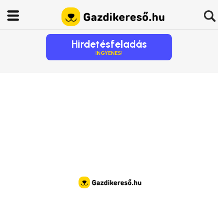
Hirdetésfeladás
INGYENES!