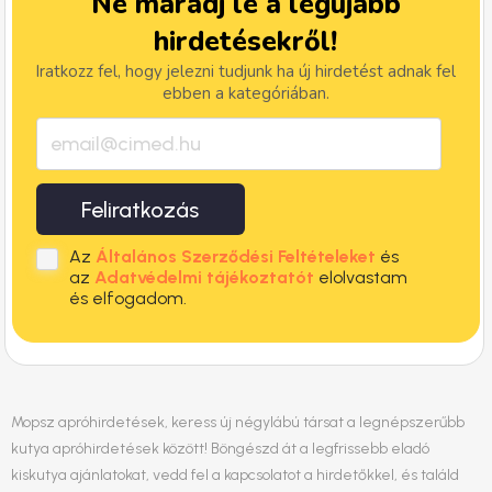
Ne maradj le a legújabb
hirdetésekről!
Iratkozz fel, hogy jelezni tudjunk ha új hirdetést adnak fel
ebben a kategóriában.
Feliratkozás
Az
Általános Szerződési Feltételeket
és
az
Adatvédelmi tájékoztatót
elolvastam
és elfogadom.
Mopsz apróhirdetések, keress új négylábú társat a legnépszerűbb
kutya apróhirdetések között! Böngészd át a legfrissebb eladó
kiskutya ajánlatokat, vedd fel a kapcsolatot a hirdetőkkel, és találd