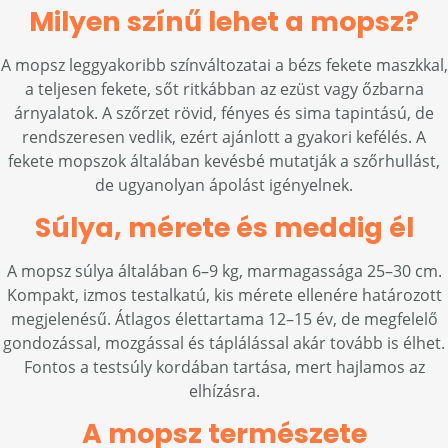
Milyen színű lehet a mopsz?
A mopsz leggyakoribb színváltozatai a bézs fekete maszkkal,
a teljesen fekete, sőt ritkábban az ezüst vagy őzbarna
árnyalatok. A szőrzet rövid, fényes és sima tapintású, de
rendszeresen vedlik, ezért ajánlott a gyakori kefélés. A
fekete mopszok általában kevésbé mutatják a szőrhullást,
de ugyanolyan ápolást igényelnek.
Súlya, mérete és meddig él
A mopsz súlya általában 6–9 kg, marmagassága 25–30 cm.
Kompakt, izmos testalkatú, kis mérete ellenére határozott
megjelenésű. Átlagos élettartama 12–15 év, de megfelelő
gondozással, mozgással és táplálással akár tovább is élhet.
Fontos a testsúly kordában tartása, mert hajlamos az
elhízásra.
A mopsz természete