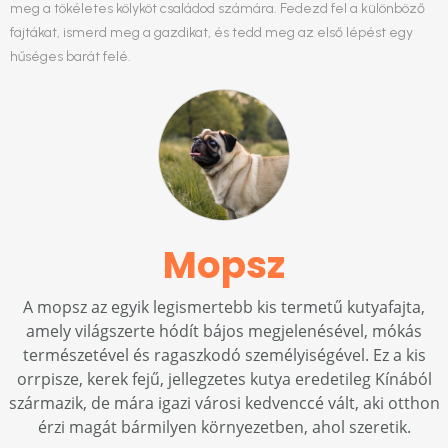
meg a tökéletes kölyköt családod számára. Fedezd fel a különböző
fajtákat, ismerd meg a gazdikat, és tedd meg az első lépést egy
hűséges barát felé.
Mopsz
A mopsz az egyik legismertebb kis termetű kutyafajta,
amely világszerte hódít bájos megjelenésével, mókás
természetével és ragaszkodó személyiségével. Ez a kis
orrpisze, kerek fejű, jellegzetes kutya eredetileg Kínából
származik, de mára igazi városi kedvenccé vált, aki otthon
érzi magát bármilyen környezetben, ahol szeretik.