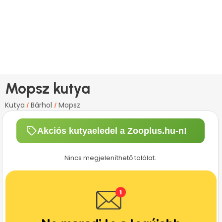
Mopsz kutya
Kutya
Bárhol
Mopsz
/
/
Akciós kutyaeledel a Zooplus.hu-n!
Nincs megjeleníthető találat.