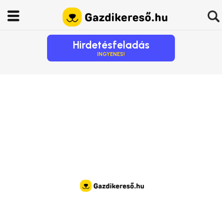
Hirdetésfeladás
INGYENES!