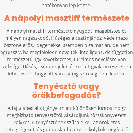
hatékonyan lép közbe.
A nápolyi masztiff természete
A nápolyi masztiff természete nyugodt, magabiztos és
mélyen ragaszkodó. Hűséges a családjához, védelmező
ösztöne erős, idegenekkel szemben bizalmatlan, de nem
agresszív, ha megfelelően nevelték. Intelligens, de független
természetű, így következetes, türelmes nevelésre van
szüksége. Békés, csendes jelenléte miatt gyakran észre sem
lehet venni, hogy ott van – amíg szükség nem lesz rá.
Tenyésztő vagy
örökbefogadás?
A fajta speciális igényei miatt különösen fontos, hogy
megbízható tenyésztőtől vásároljunk törzskönyvezett
kölyköt. A tenyésztőnek szűrnie kell az örökletes
betegségeket, és gondoskodnia kell a kölykök megfelelő