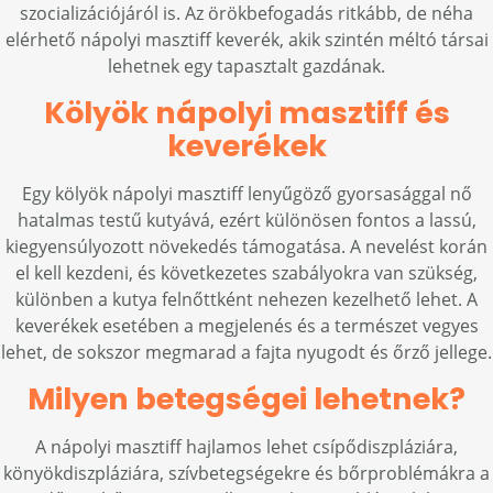
szocializációjáról is. Az örökbefogadás ritkább, de néha
elérhető nápolyi masztiff keverék, akik szintén méltó társai
lehetnek egy tapasztalt gazdának.
Kölyök nápolyi masztiff és
keverékek
Egy kölyök nápolyi masztiff lenyűgöző gyorsasággal nő
hatalmas testű kutyává, ezért különösen fontos a lassú,
kiegyensúlyozott növekedés támogatása. A nevelést korán
el kell kezdeni, és következetes szabályokra van szükség,
különben a kutya felnőttként nehezen kezelhető lehet. A
keverékek esetében a megjelenés és a természet vegyes
lehet, de sokszor megmarad a fajta nyugodt és őrző jellege.
Milyen betegségei lehetnek?
A nápolyi masztiff hajlamos lehet csípődiszpláziára,
könyökdiszpláziára, szívbetegségekre és bőrproblémákra a