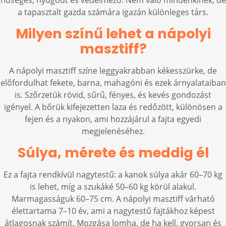
hűséges, nyugodt és védelmező. Nem való mindenkinek, de
a tapasztalt gazda számára igazán különleges társ.
Milyen színű lehet a nápolyi
masztiff?
A nápolyi masztiff színe leggyakrabban kékesszürke, de
előfordulhat fekete, barna, mahagóni és ezek árnyalataiban
is. Szőrzetük rövid, sűrű, fényes, és kevés gondozást
igényel. A bőrük kifejezetten laza és redőzött, különösen a
fejen és a nyakon, ami hozzájárul a fajta egyedi
megjelenéséhez.
Súlya, mérete és meddig él
Ez a fajta rendkívül nagytestű: a kanok súlya akár 60–70 kg
is lehet, míg a szukáké 50–60 kg körül alakul.
Marmagasságuk 60–75 cm. A nápolyi masztiff várható
élettartama 7–10 év, ami a nagytestű fajtákhoz képest
átlagosnak számít. Mozgása lomha, de ha kell, gyorsan és