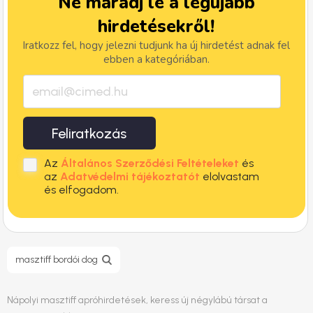
Ne maradj le a legújabb
hirdetésekről!
Iratkozz fel, hogy jelezni tudjunk ha új hirdetést adnak fel
ebben a kategóriában.
Feliratkozás
Az
Általános Szerződési Feltételeket
és
az
Adatvédelmi tájékoztatót
elolvastam
és elfogadom.
masztiff bordói dog
Nápolyi masztiff apróhirdetések, keress új négylábú társat a