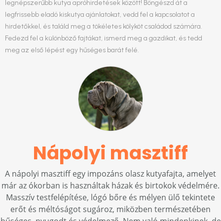
legnépszerűbb kutya apróhirdetések között! Böngészd át a
legfrissebb eladó kiskutya ajánlatokat, vedd fel a kapcsolatot a
hirdetőkkel, és találd meg a tökéletes kölyköt családod számára.
Fedezd fel a különböző fajtákat, ismerd meg a gazdikat, és tedd
meg az első lépést egy hűséges barát felé.
Nápolyi masztiff
A nápolyi masztiff egy impozáns olasz kutyafajta, amelyet
már az ókorban is használtak házak és birtokok védelmére.
Masszív testfelépítése, lógó bőre és mélyen ülő tekintete
erőt és méltóságot sugároz, miközben természetében