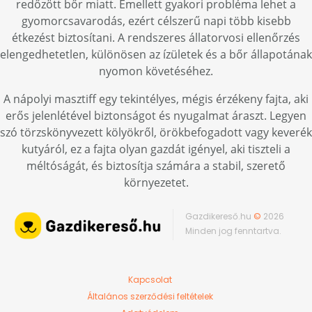
redőzött bőr miatt. Emellett gyakori probléma lehet a
gyomorcsavarodás, ezért célszerű napi több kisebb
étkezést biztosítani. A rendszeres állatorvosi ellenőrzés
elengedhetetlen, különösen az ízületek és a bőr állapotának
nyomon követéséhez.
A nápolyi masztiff egy tekintélyes, mégis érzékeny fajta, aki
erős jelenlétével biztonságot és nyugalmat áraszt. Legyen
szó törzskönyvezett kölyökről, örökbefogadott vagy keverék
kutyáról, ez a fajta olyan gazdát igényel, aki tiszteli a
méltóságát, és biztosítja számára a stabil, szerető
környezetet.
Gazdikereső.hu
©
2026
Minden jog fenntartva.
Kapcsolat
Általános szerződési feltételek