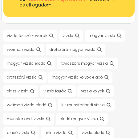
és elfogadom.
vizsla tacskó keverék
vizsla
magyar vizsla
weimari vizsla
drótszőrű magyar vizsla
magyar vizsla eladó
rövidszőrű magyar vizsla
drótszőrű vizsla
magyar vizsla kölyök eladó
olasz vizsla
vizsla fajták
vizsla kölyök
weimari vizsla eladó
kis münsterlandi vizsla
münsterlandi vizsla
eladó magyar vizsla
eladó vizsla
union vizsla
vizsla eladó