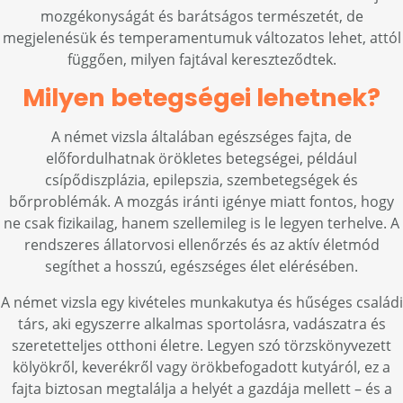
mozgékonyságát és barátságos természetét, de
megjelenésük és temperamentumuk változatos lehet, attól
függően, milyen fajtával kereszteződtek.
Milyen betegségei lehetnek?
A német vizsla általában egészséges fajta, de
előfordulhatnak örökletes betegségei, például
csípődiszplázia, epilepszia, szembetegségek és
bőrproblémák. A mozgás iránti igénye miatt fontos, hogy
ne csak fizikailag, hanem szellemileg is le legyen terhelve. A
rendszeres állatorvosi ellenőrzés és az aktív életmód
segíthet a hosszú, egészséges élet elérésében.
A német vizsla egy kivételes munkakutya és hűséges családi
társ, aki egyszerre alkalmas sportolásra, vadászatra és
szeretetteljes otthoni életre. Legyen szó törzskönyvezett
kölyökről, keverékről vagy örökbefogadott kutyáról, ez a
fajta biztosan megtalálja a helyét a gazdája mellett – és a