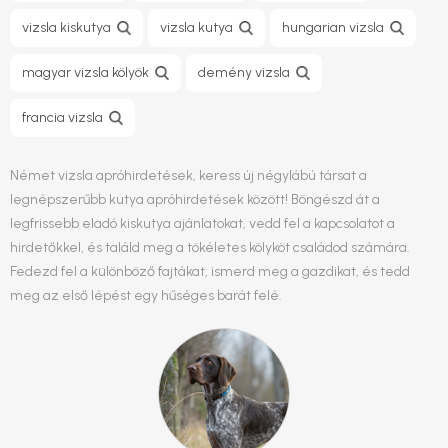
vizsla kiskutya
vizsla kutya
hungarian vizsla
magyar vizsla kölyök
demény vizsla
francia vizsla
Német vizsla apróhirdetések, keress új négylábú társat a
legnépszerűbb kutya apróhirdetések között! Böngészd át a
legfrissebb eladó kiskutya ajánlatokat, vedd fel a kapcsolatot a
hirdetőkkel, és találd meg a tökéletes kölyköt családod számára.
Fedezd fel a különböző fajtákat, ismerd meg a gazdikat, és tedd
meg az első lépést egy hűséges barát felé.