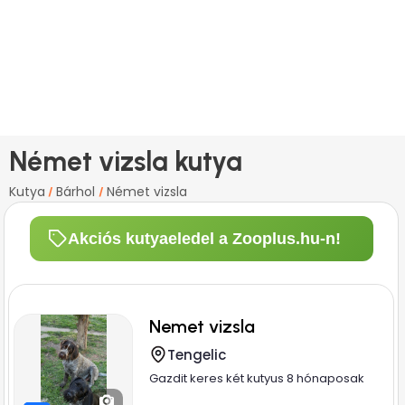
Német vizsla kutya
Kutya
Bárhol
Német vizsla
/
/
Akciós kutyaeledel a Zooplus.hu-n!
Nemet vizsla
Tengelic
Gazdit keres két kutyus 8 hónaposak