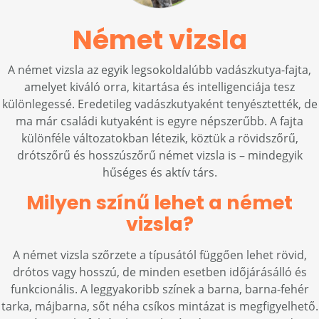
Német vizsla
A német vizsla az egyik legsokoldalúbb vadászkutya-fajta,
amelyet kiváló orra, kitartása és intelligenciája tesz
különlegessé. Eredetileg vadászkutyaként tenyésztették, de
ma már családi kutyaként is egyre népszerűbb. A fajta
különféle változatokban létezik, köztük a rövidszőrű,
drótszőrű és hosszúszőrű német vizsla is – mindegyik
hűséges és aktív társ.
Milyen színű lehet a német
vizsla?
A német vizsla szőrzete a típusától függően lehet rövid,
drótos vagy hosszú, de minden esetben időjárásálló és
funkcionális. A leggyakoribb színek a barna, barna-fehér
tarka, májbarna, sőt néha csíkos mintázat is megfigyelhető.