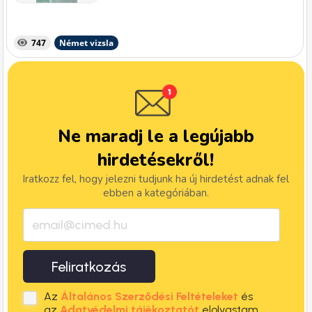
747
Német vizsla
Ne maradj le a legújabb
hirdetésekről!
Iratkozz fel, hogy jelezni tudjunk ha új hirdetést adnak fel
ebben a kategóriában.
Feliratkozás
Az
Általános Szerződési Feltételeket
és
az
Adatvédelmi tájékoztatót
elolvastam