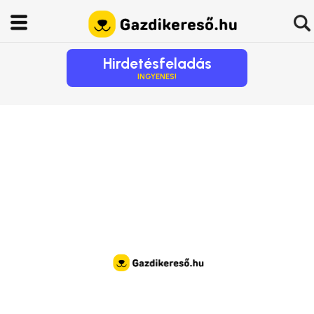
Hirdetésfeladás
INGYENES!