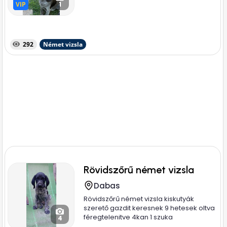
VIP
VIP
1
292
Német vizsla
Rövidszőrű német vizsla
Dabas
Rövidszőrű német vizsla kiskutyák
szerető gazdit keresnek 9 hetesek oltva
féregtelenitve 4kan 1 szuka
4