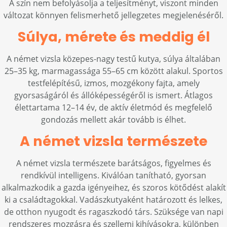
A szín nem befolyásolja a teljesítményt, viszont minden
változat könnyen felismerhető jellegzetes megjelenéséről.
Súlya, mérete és meddig él
A német vizsla közepes-nagy testű kutya, súlya általában
25–35 kg, marmagassága 55–65 cm között alakul. Sportos
testfelépítésű, izmos, mozgékony fajta, amely
gyorsaságáról és állóképességéről is ismert. Átlagos
élettartama 12–14 év, de aktív életmód és megfelelő
gondozás mellett akár tovább is élhet.
A német vizsla természete
A német vizsla természete barátságos, figyelmes és
rendkívül intelligens. Kiválóan tanítható, gyorsan
alkalmazkodik a gazda igényeihez, és szoros kötődést alakít
ki a családtagokkal. Vadászkutyaként határozott és lelkes,
de otthon nyugodt és ragaszkodó társ. Szüksége van napi
rendszeres mozgásra és szellemi kihívásokra, különben