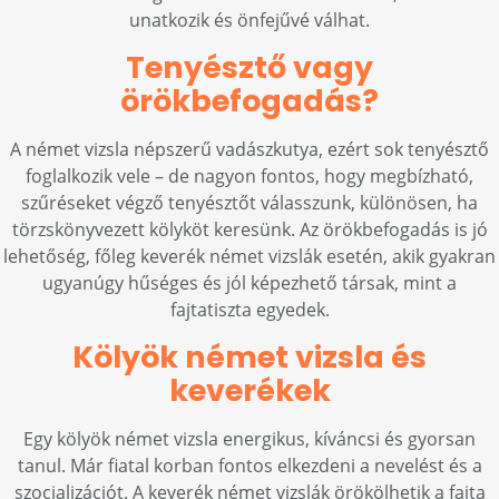
unatkozik és önfejűvé válhat.
Tenyésztő vagy
örökbefogadás?
A német vizsla népszerű vadászkutya, ezért sok tenyésztő
foglalkozik vele – de nagyon fontos, hogy megbízható,
szűréseket végző tenyésztőt válasszunk, különösen, ha
törzskönyvezett kölyköt keresünk. Az örökbefogadás is jó
lehetőség, főleg keverék német vizslák esetén, akik gyakran
ugyanúgy hűséges és jól képezhető társak, mint a
fajtatiszta egyedek.
Kölyök német vizsla és
keverékek
Egy kölyök német vizsla energikus, kíváncsi és gyorsan
tanul. Már fiatal korban fontos elkezdeni a nevelést és a
szocializációt. A keverék német vizslák örökölhetik a fajta