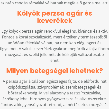
szintén csodás társakká válhatnak megfelelő gazda mellett.
Kölyök perzsa agár és
keverékek
Egy kölyök perzsa agár rendkívül elegáns, kíváncsi és aktív.
Fontos a korai szocializáció, mert érzékeny természetéből
adódóan félénkké válhat, ha nem kap elég ingert és
figyelmet. A saluki keverékek gyakran megőrzik a fajta finom
mozgását és szelíd jellemét, de külsejük változatosabb
lehet.
Milyen betegségei lehetnek?
A perzsa agár általában egészséges fajta, de előfordulhat
csípődiszplázia, szívproblémák, szembetegségek és
bőrérzékenység. Mivel alacsony a testzsírszázaléka,
érzékeny lehet bizonyos gyógyszerekre és altatószerekre.
Fontos a kiegyensúlyozott étrend, a mértékletes mozgás és