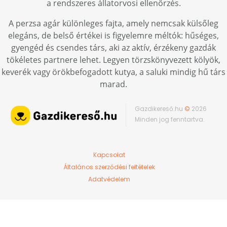
a rendszeres állatorvosi ellenőrzés.
A perzsa agár különleges fajta, amely nemcsak külsőleg
elegáns, de belső értékei is figyelemre méltók: hűséges,
gyengéd és csendes társ, aki az aktív, érzékeny gazdák
tökéletes partnere lehet. Legyen törzskönyvezett kölyök,
keverék vagy örökbefogadott kutya, a saluki mindig hű társ
marad.
Gazdikereső.hu
©
2026
Minden jog fenntartva.
Kapcsolat
Általános szerződési feltételek
Adatvédelem