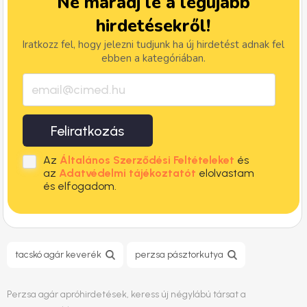
Ne maradj le a legújabb
hirdetésekről!
Iratkozz fel, hogy jelezni tudjunk ha új hirdetést adnak fel
ebben a kategóriában.
Feliratkozás
Az
Általános Szerződési Feltételeket
és
az
Adatvédelmi tájékoztatót
elolvastam
és elfogadom.
tacskó agár keverék
perzsa pásztorkutya
Perzsa agár apróhirdetések, keress új négylábú társat a