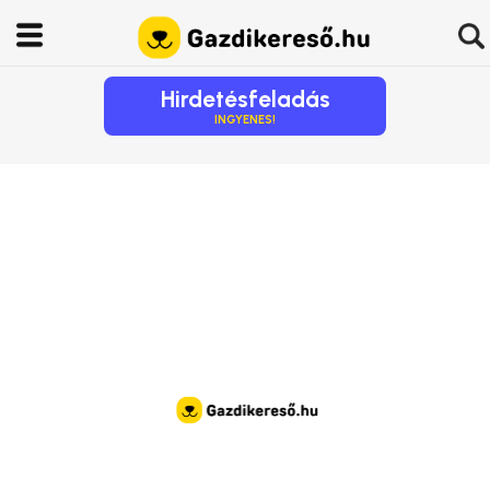
Hirdetésfeladás
INGYENES!