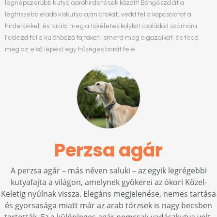
legnépszerűbb kutya apróhirdetések között! Böngészd át a
legfrissebb eladó kiskutya ajánlatokat, vedd fel a kapcsolatot a
hirdetőkkel, és találd meg a tökéletes kölyköt családod számára.
Fedezd fel a különböző fajtákat, ismerd meg a gazdikat, és tedd
meg az első lépést egy hűséges barát felé.
Perzsa agár
A perzsa agár – más néven saluki – az egyik legrégebbi
kutyafajta a világon, amelynek gyökerei az ókori Közel-
Keletig nyúlnak vissza. Elegáns megjelenése, nemes tartása
és gyorsasága miatt már az arab törzsek is nagy becsben