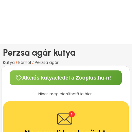
Perzsa agár kutya
Kutya
Bárhol
Perzsa agár
/
/
Akciós kutyaeledel a Zooplus.hu-n!
Nincs megjeleníthető találat.