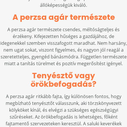
állóképességük kiváló.
A perzsa agár természete
A perzsa agár természete csendes, méltóságteljes és
érzékeny. Kifejezetten hűséges a gazdájához, de
idegenekkel szemben visszafogott maradhat. Nem harsány,
nem ugat sokat, viszont figyelmes, és nagyon jól reagál a
szeretetteljes, gyengéd bánásmódra. Független természete
miatt a tanítás türelmet és pozitív megerősítést igényel.
Tenyésztő vagy
örökbefogadás?
A perzsa agár ritkább fajta, így különösen fontos, hogy
megbízható tenyésztőt válasszunk, aki törzskönyvezett
kölyköket kínál, és elvégzi a szükséges egészségügyi
szűréseket. Az örökbefogadás is lehetséges, főként
fajtamentő szervezeteken keresztül. A saluki keverékek