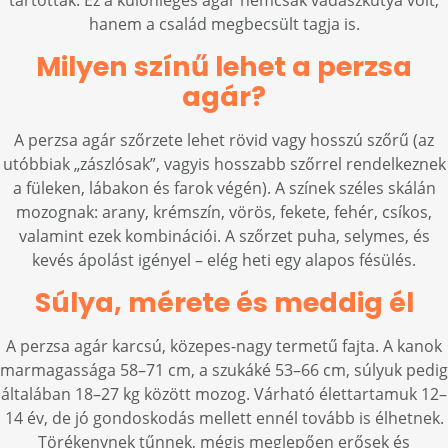
tartották. Ez a különleges agár nemcsak vadászkutya volt,
hanem a család megbecsült tagja is.
Milyen színű lehet a perzsa
agár?
A perzsa agár szőrzete lehet rövid vagy hosszú szőrű (az
utóbbiak „zászlósak”, vagyis hosszabb szőrrel rendelkeznek
a füleken, lábakon és farok végén). A színek széles skálán
mozognak: arany, krémszín, vörös, fekete, fehér, csíkos,
valamint ezek kombinációi. A szőrzet puha, selymes, és
kevés ápolást igényel – elég heti egy alapos fésülés.
Súlya, mérete és meddig él
A perzsa agár karcsú, közepes-nagy termetű fajta. A kanok
marmagassága 58–71 cm, a szukáké 53–66 cm, súlyuk pedig
általában 18–27 kg között mozog. Várható élettartamuk 12–
14 év, de jó gondoskodás mellett ennél tovább is élhetnek.
Törékenynek tűnnek, mégis meglepően erősek és