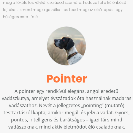
meg a tökéletes kölyköt családod számára. Fedezd fel a különböző
fajtákat, ismerd meg a gazdikat, és tedd meg az első lépést egy
hűséges barát felé.
Pointer
A pointer egy rendkívül elegáns, angol eredetű
vadászkutya, amelyet évszázadok óta használnak madaras
vadászathoz. Nevét a jellegzetes „pointing” (mutató)
testtartásról kapta, amikor megáll és jelzi a vadat. Gyors,
pontos, intelligens és barátságos – igazi társ mind
vadászoknak, mind aktív életmódot élő családoknak.