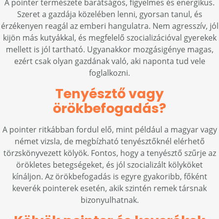
A pointer természete barátságos, figyelmes és energikus.
Szeret a gazdája közelében lenni, gyorsan tanul, és
érzékenyen reagál az emberi hangulatra. Nem agresszív, jól
kijön más kutyákkal, és megfelelő szocializációval gyerekek
mellett is jól tartható. Ugyanakkor mozgásigénye magas,
ezért csak olyan gazdának való, aki naponta tud vele
foglalkozni.
Tenyésztő vagy
örökbefogadás?
A pointer ritkábban fordul elő, mint például a magyar vagy
német vizsla, de megbízható tenyésztőknél elérhető
törzskönyvezett kölyök. Fontos, hogy a tenyésztő szűrje az
örökletes betegségeket, és jól szocializált kölyköket
kínáljon. Az örökbefogadás is egyre gyakoribb, főként
keverék pointerek esetén, akik szintén remek társnak
bizonyulhatnak.