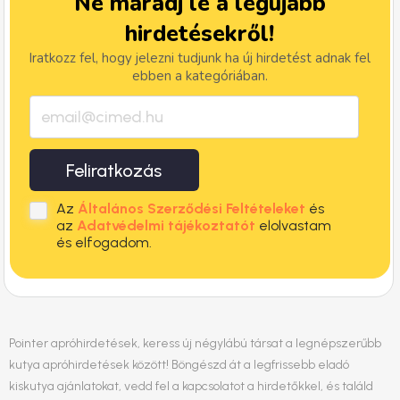
Ne maradj le a legújabb
hirdetésekről!
Iratkozz fel, hogy jelezni tudjunk ha új hirdetést adnak fel
ebben a kategóriában.
Feliratkozás
Az
Általános Szerződési Feltételeket
és
az
Adatvédelmi tájékoztatót
elolvastam
és elfogadom.
Pointer apróhirdetések, keress új négylábú társat a legnépszerűbb
kutya apróhirdetések között! Böngészd át a legfrissebb eladó
kiskutya ajánlatokat, vedd fel a kapcsolatot a hirdetőkkel, és találd