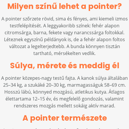
Milyen színű lehet a pointer?
A pointer szőrzete rövid, sima és fényes, ami kiemeli izmos
testfelépítését. A leggyakoribb színek: fehér alapon
citromsárga, barna, fekete vagy narancssárga foltokkal.
Léteznek egyszínű példányok is, de a fehér alapon foltos
változat a legelterjedtebb. A bunda könnyen tisztán
tartható, mérsékelten vedlik.
Súlya, mérete és meddig él
A pointer közepes-nagy testű fajta. A kanok súlya általában
25–34 kg, a szukáké 20–30 kg, marmagasságuk 58–69 cm.
Hosszú lábú, könnyed mozgású, atletikus kutya. Átlagos
élettartama 12–15 év, és megfelelő gondozás, valamint
rendszeres mozgás mellett sokáig aktív marad.
A pointer természete