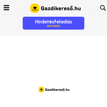
Hirdetésfeladás
INGYENES!