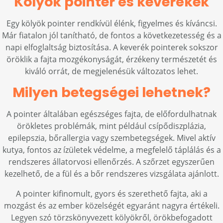
Kölyök pointer és keverékek
Egy kölyök pointer rendkívül élénk, figyelmes és kíváncsi.
Már fiatalon jól tanítható, de fontos a következetesség és a
napi elfoglaltság biztosítása. A keverék pointerek sokszor
öröklik a fajta mozgékonyságát, érzékeny természetét és
kiváló orrát, de megjelenésük változatos lehet.
Milyen betegségei lehetnek?
A pointer általában egészséges fajta, de előfordulhatnak
örökletes problémák, mint például csípődiszplázia,
epilepszia, bőrallergia vagy szembetegségek. Mivel aktív
kutya, fontos az ízületek védelme, a megfelelő táplálás és a
rendszeres állatorvosi ellenőrzés. A szőrzet egyszerűen
kezelhető, de a fül és a bőr rendszeres vizsgálata ajánlott.
A pointer kifinomult, gyors és szerethető fajta, aki a
mozgást és az ember közelségét egyaránt nagyra értékeli.
Legyen szó törzskönyvezett kölyökről, örökbefogadott