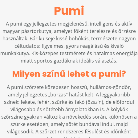
Pumi
A pumi egy jellegzetes megjelenésű, intelligens és aktív
magyar pásztorkutya, amelyet főként terelésre és őrzésre
használtak. Bár külseje kissé bohókás, természete nagyon
céltudatos: figyelmes, gyors reagálású és kiváló
munkakutya. Kis-közepes testmérete és hatalmas energiája
miatt sportos gazdáknak ideális választás.
Milyen színű lehet a pumi?
A pumi szőrzete közepesen hosszú, hullámos-göndör,
amely jellegzetes „borzas” hatást kelt. A leggyakoribb
színek: fekete, fehér, szürke és fakó (őzszín), de előfordul
világosabb és sötétebb árnyalatokban is. A kölykök
szőrszíne gyakran változik a növekedés során, különösen a
szürke esetében, amely sötét bundával indul, majd
világosodik. A szőrzet rendszeres fésülést és időnként