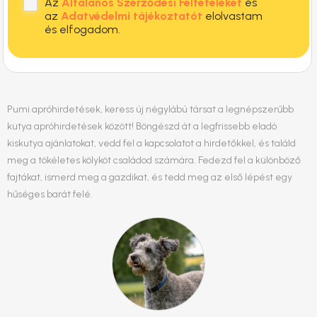
Az
Általános Szerződési Feltételeket
és
az
Adatvédelmi tájékoztatót
elolvastam
és elfogadom.
Pumi apróhirdetések, keress új négylábú társat a legnépszerűbb
kutya apróhirdetések között! Böngészd át a legfrissebb eladó
kiskutya ajánlatokat, vedd fel a kapcsolatot a hirdetőkkel, és találd
meg a tökéletes kölyköt családod számára. Fedezd fel a különböző
fajtákat, ismerd meg a gazdikat, és tedd meg az első lépést egy
hűséges barát felé.