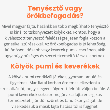
Tenyésztő vagy
örökbefogadás?
Mivel magyar fajta, hazánkban több megbízható tenyésztő
is kínál törzskönyvezett kölyköket. Fontos, hogy a
kiválasztott tenyésztő felelősségteljesen foglalkozzon a
genetikai szűrésekkel. Az örökbefogadás is jó lehetőség,
különösen idősebb vagy keverék pumik esetében, akik
ugyanúgy hűséges és szeretetreméltó társak lehetnek.
Kölyök pumi és keverékek
A kölyök pumi rendkívül játékos, gyorsan tanuló és
figyelmes. Már fiatal korban érdemes elkezdeni a
szocializációt, hogy kiegyensúlyozott felnőtt váljon belőle. A
pumi keverékek sokszor megőrzik a fajta energikus
természetét, göndör szőrét és tanulékonyságát, de
viselkedésük a másik fajta hatásaitól is függhet.