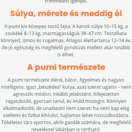
trimmelést igényel.
Súlya, mérete és meddig él
A pumi kis-közepes testű fajta. A kanok súlya 10–15 kg, a
szukáké 8–13 kg, marmagasságuk 38–47 cm. Testalkata
könnyed, izmos és rugalmas. Átlagos élettartama 12–14 év,
de jó egészség és megfelelő gondozás mellett akár tovább
is élhet.
A pumi természete
A pumi természete élénk, bátor, figyelmes és nagyon
intelligens. Igazi „beszédes” kutya, azaz szeret ugatni – nem
agresszív módon, inkább jelzésként. Kifejezetten
ragaszkodó, gyorsan tanul, és imád mozogni. Könnyen
alkalmazkodik, de unatkozni nem szeret: ha nem kap elég
szellemi és fizikai kihívást, hajlamos lehet rosszalkodásra.
Tökéletes társ sportos, aktív gazdák számára, de megfelelő
neveléssel lakásban is tartható.