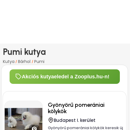
Pumi kutya
Kutya
Bárhol
Pumi
/
/
Akciós kutyaeledel a Zooplus.hu-n!
Gyönyörű pomerániai
kölykök
Budapest I. kerület
Gyönyörű pomerániai kölykök keresik új