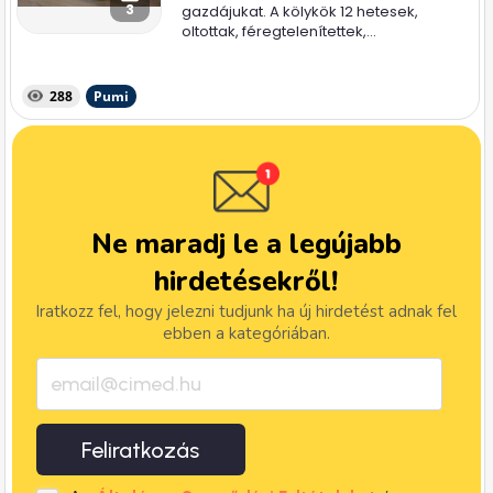
3
gazdájukat. A kölykök 12 hetesek,
oltottak, féregtelenítettek,...
288
Pumi
Ne maradj le a legújabb
hirdetésekről!
Iratkozz fel, hogy jelezni tudjunk ha új hirdetést adnak fel
ebben a kategóriában.
Feliratkozás