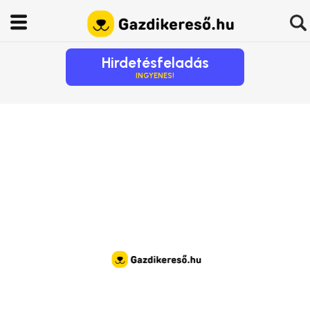
Hirdetésfeladás
INGYENES!