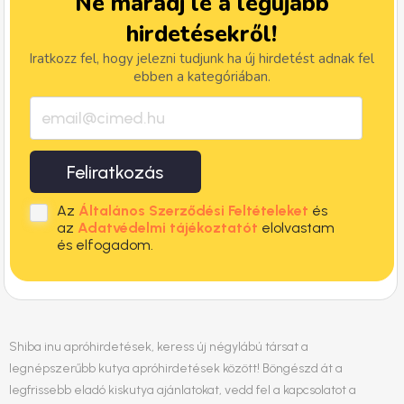
Ne maradj le a legújabb
hirdetésekről!
Iratkozz fel, hogy jelezni tudjunk ha új hirdetést adnak fel
ebben a kategóriában.
Feliratkozás
Az
Általános Szerződési Feltételeket
és
az
Adatvédelmi tájékoztatót
elolvastam
és elfogadom.
Shiba inu apróhirdetések, keress új négylábú társat a
legnépszerűbb kutya apróhirdetések között! Böngészd át a
legfrissebb eladó kiskutya ajánlatokat, vedd fel a kapcsolatot a