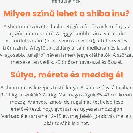
mindenkinek.
Milyen színű lehet a shiba inu?
A shiba inu szőrzete dupla rétegű: a fedőszőr kemény, az
aljszőr puha és sűrű. A leggyakoribb szín a vörös, de
előfordul szezám (fekete-vörös keverék), fekete-cser és
krémszín is. A legtöbb példány arcán, mellkasán és lábain
világosabb, „urajiro” néven ismert jegyek láthatók. A szőrzet
mérsékelten vedlik, különösen tavasszal és ősszel.
Súlya, mérete és meddig él
A shiba inu kis-közepes testű kutya. A kanok súlya általában
9–11 kg, a szukáké 7–9 kg. Marmagasságuk 35–41 cm között
mozog. Arányos, izmos, de rugalmas testfelépítése
lehetővé teszi, hogy gyorsan és ügyesen mozogjon.
Várható élettartama 12–15 év, megfelelő gondozás mellett
akár tovább is élhet.