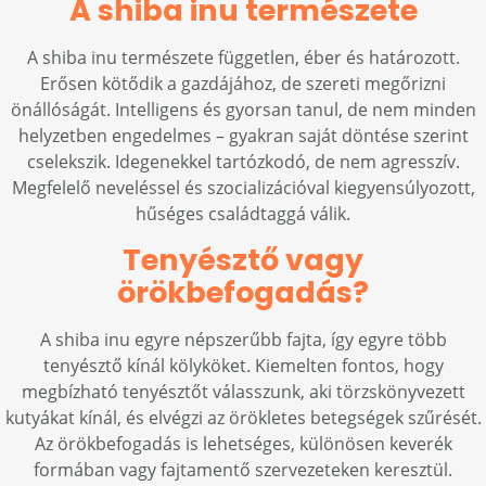
A shiba inu természete
A shiba inu természete független, éber és határozott.
Erősen kötődik a gazdájához, de szereti megőrizni
önállóságát. Intelligens és gyorsan tanul, de nem minden
helyzetben engedelmes – gyakran saját döntése szerint
cselekszik. Idegenekkel tartózkodó, de nem agresszív.
Megfelelő neveléssel és szocializációval kiegyensúlyozott,
hűséges családtaggá válik.
Tenyésztő vagy
örökbefogadás?
A shiba inu egyre népszerűbb fajta, így egyre több
tenyésztő kínál kölyköket. Kiemelten fontos, hogy
megbízható tenyésztőt válasszunk, aki törzskönyvezett
kutyákat kínál, és elvégzi az örökletes betegségek szűrését.
Az örökbefogadás is lehetséges, különösen keverék
formában vagy fajtamentő szervezeteken keresztül.