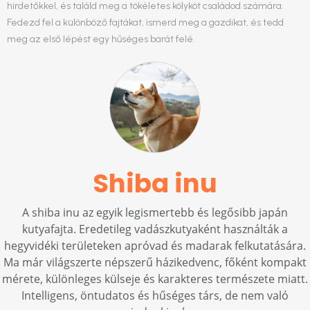
hirdetőkkel, és találd meg a tökéletes kölyköt családod számára.
Fedezd fel a különböző fajtákat, ismerd meg a gazdikat, és tedd
meg az első lépést egy hűséges barát felé.
Shiba inu
A shiba inu az egyik legismertebb és legősibb japán
kutyafajta. Eredetileg vadászkutyaként használták a
hegyvidéki területeken apróvad és madarak felkutatására.
Ma már világszerte népszerű házikedvenc, főként kompakt
mérete, különleges külseje és karakteres természete miatt.
Intelligens, öntudatos és hűséges társ, de nem való