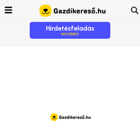
Hirdetésfeladás
INGYENES!