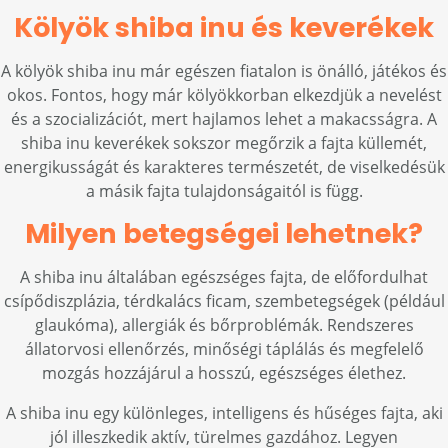
Kölyök shiba inu és keverékek
A kölyök shiba inu már egészen fiatalon is önálló, játékos és
okos. Fontos, hogy már kölyökkorban elkezdjük a nevelést
és a szocializációt, mert hajlamos lehet a makacsságra. A
shiba inu keverékek sokszor megőrzik a fajta küllemét,
energikusságát és karakteres természetét, de viselkedésük
a másik fajta tulajdonságaitól is függ.
Milyen betegségei lehetnek?
A shiba inu általában egészséges fajta, de előfordulhat
csípődiszplázia, térdkalács ficam, szembetegségek (például
glaukóma), allergiák és bőrproblémák. Rendszeres
állatorvosi ellenőrzés, minőségi táplálás és megfelelő
mozgás hozzájárul a hosszú, egészséges élethez.
A shiba inu egy különleges, intelligens és hűséges fajta, aki
jól illeszkedik aktív, türelmes gazdához. Legyen