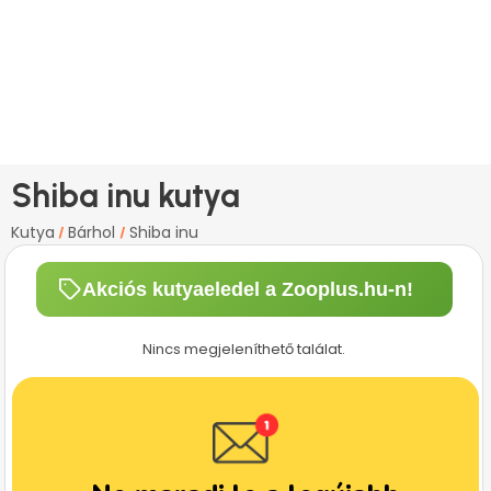
Shiba inu kutya
Kutya
Bárhol
Shiba inu
/
/
Akciós kutyaeledel a Zooplus.hu-n!
Nincs megjeleníthető találat.