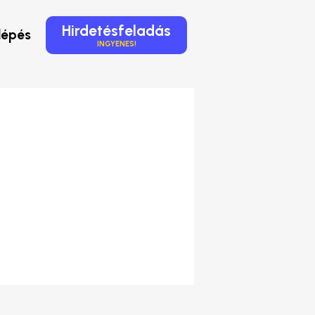
Hirdetésfeladás
lépés
INGYENES!