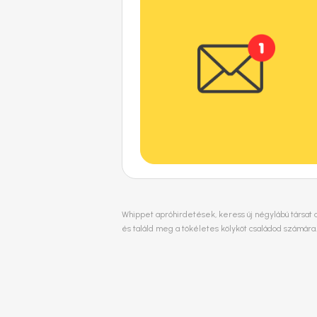
Whippet apróhirdetések, keress új négylábú társat a
és találd meg a tökéletes kölyköt családod számára