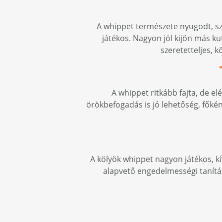
A whippet természete nyugodt, sz
játékos. Nagyon jól kijön más ku
szeretetteljes, 
A whippet ritkább fajta, de el
örökbefogadás is jó lehetőség, főkén
A kölyök whippet nagyon játékos, kí
alapvető engedelmességi tanítás