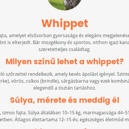
Whippet
jta, amelyet elsősorban gyorsasága és elegáns megjelenése
ént is elterjedt. Bár mozgékony és sportos, otthon igazi ka
szeretetteljes családtag.
Milyen színű lehet a whippet?
ló szőrzettel rendelkezik, amely kevés ápolást igényel. Szi
ürke), vörös, csíkos (brindle), sárgásbarna vagy ezek kombiná
elegendő a tisztán tartáshoz.
Súlya, mérete és meddig él
 izmos fajta. Súlya általában 10–15 kg, marmagassága 44–5
tben. Átlagos élettartama 12–15 év, egészséges életmód mel