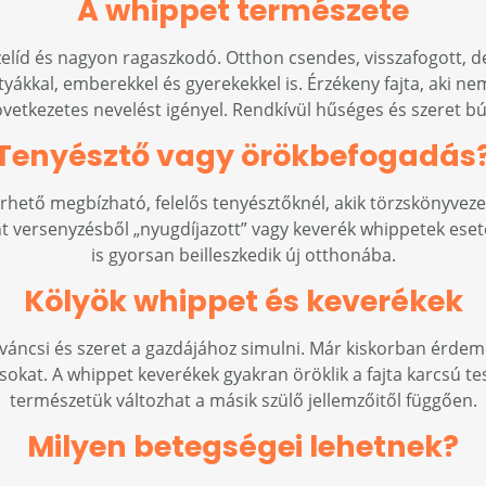
A whippet természete
elíd és nagyon ragaszkodó. Otthon csendes, visszafogott, d
tyákkal, emberekkel és gyerekekkel is. Érzékeny fajta, aki ne
következetes nevelést igényel. Rendkívül hűséges és szeret bú
Tenyésztő vagy örökbefogadás
érhető megbízható, felelős tenyésztőknél, akik törzskönyvezet
t versenyzésből „nyugdíjazott” vagy keverék whippetek esetébe
is gyorsan beilleszkedik új otthonába.
Kölyök whippet és keverékek
váncsi és szeret a gazdájához simulni. Már kiskorban érdem
okat. A whippet keverékek gyakran öröklik a fajta karcsú t
természetük változhat a másik szülő jellemzőitől függően.
Milyen betegségei lehetnek?