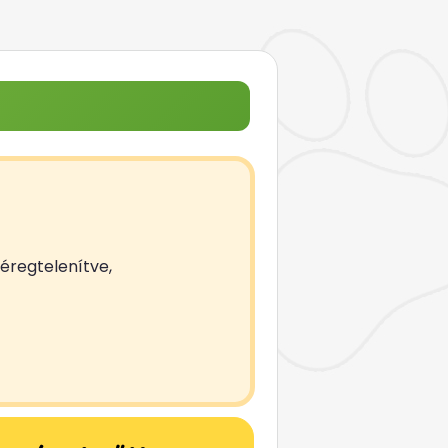
féregtelenítve,