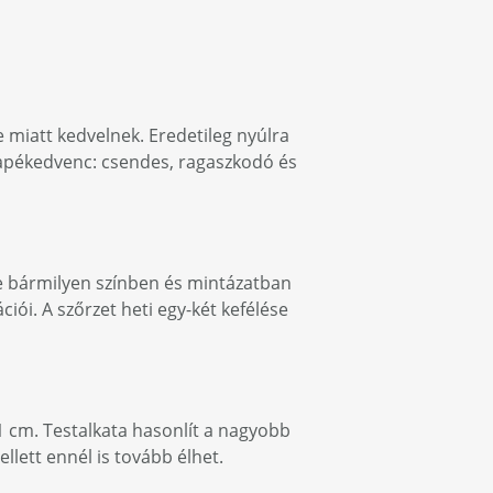
 miatt kedvelnek. Eredetileg nyúlra
napékedvenc: csendes, ragaszkodó és
nte bármilyen színben és mintázatban
ciói. A szőrzet heti egy-két kefélése
1 cm. Testalkata hasonlít a nagyobb
lett ennél is tovább élhet.