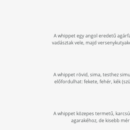
A whippet egy angol eredetű agárfa
vadásztak vele, majd versenykutyak
A whippet rövid, sima, testhez simu
előfordulhat: fekete, fehér, kék (sz
A whippet közepes termetű, karcsú,
agarakéhoz, de kisebb mére