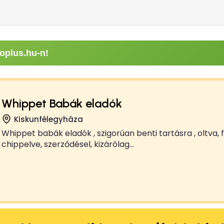
oplus.hu-n!
Whippet Babák eladók
Kiskunfélegyháza
Whippet babák eladók , szigorúan benti tartásra , oltva, 
chippelve, szerződésel, kizárólag...