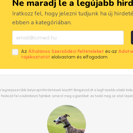
Ne maradj le a legújabb hir
Iratkozz fel, hogy jelezni tudjunk ha új hirdet
ebben a kategóriában.
Az
Általános Szerződési Feltételeket
és az
Adatv
tájékoztatót
elolvastam és elfogadom.
 legnépszerűbb kutya apróhirdetések között! Böngészd át a legfrissebb eladó kiskuty
. Fedezd fel a különböző fajtákat, ismerd meg a gazdikat, és tedd meg az első lépé