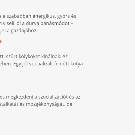
e a szabadban energikus, gyors és
m viseli jól a durva bánásmódot –
jni a gazdájához.
?
t, szűrt kölyköket kínálnak. Az
n. Egy jól szocializált felnőtt kutya
es megkezdeni a szocializációt és az
estalkatát és mozgékonyságát, de