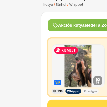
Kutya
Bárhol
Whippet
/
/
Akciós kutyaeledel a Zo
KIEMELT
VIP
VIP
18
998
Whippet
Országos