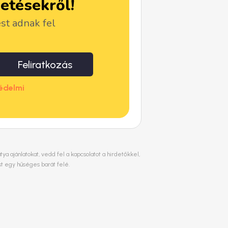
detésekről!
ést adnak fel
Feliratkozás
édelmi
a ajánlatokat, vedd fel a kapcsolatot a hirdetőkkel,
st egy hűséges barát felé.