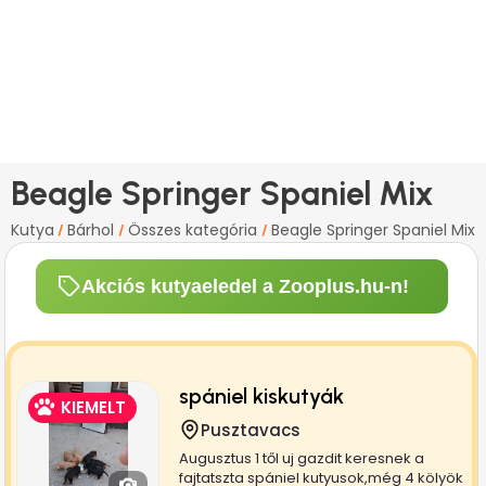
Beagle Springer Spaniel Mix
Kutya
Bárhol
Összes kategória
Beagle Springer Spaniel Mix
/
/
/
Akciós kutyaeledel a Zooplus.hu-n!
spániel kiskutyák
KIEMELT
Pusztavacs
Augusztus 1 től uj gazdit keresnek a
fajtatszta spániel kutyusok,még 4 kölyök