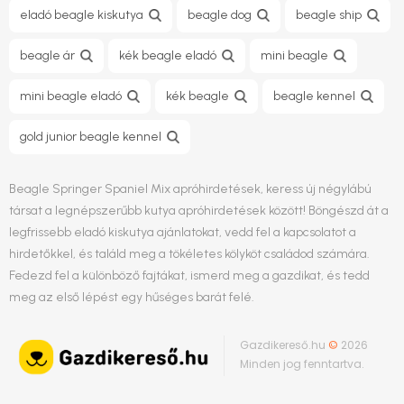
eladó beagle kiskutya
beagle dog
beagle ship
beagle ár
kék beagle eladó
mini beagle
mini beagle eladó
kék beagle
beagle kennel
gold junior beagle kennel
Beagle Springer Spaniel Mix apróhirdetések, keress új négylábú
társat a legnépszerűbb kutya apróhirdetések között! Böngészd át a
legfrissebb eladó kiskutya ajánlatokat, vedd fel a kapcsolatot a
hirdetőkkel, és találd meg a tökéletes kölyköt családod számára.
Fedezd fel a különböző fajtákat, ismerd meg a gazdikat, és tedd
meg az első lépést egy hűséges barát felé.
Gazdikereső.hu
©
2026
Minden jog fenntartva.