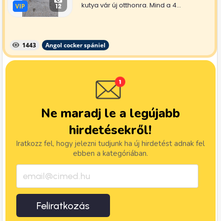
kutya vár új otthonra. Mind a 4...
VIP
VIP
12
1443
Angol cocker spániel
Ne maradj le a legújabb
hirdetésekről!
Iratkozz fel, hogy jelezni tudjunk ha új hirdetést adnak fel
ebben a kategóriában.
Feliratkozás