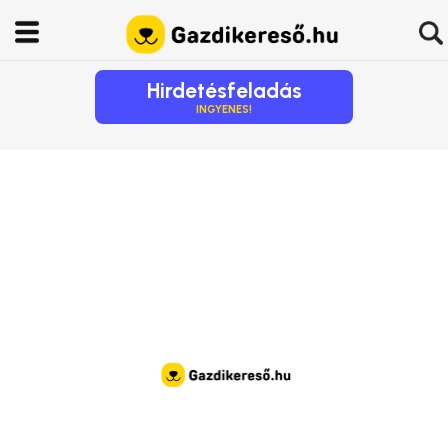
Hirdetésfeladás
INGYENES!