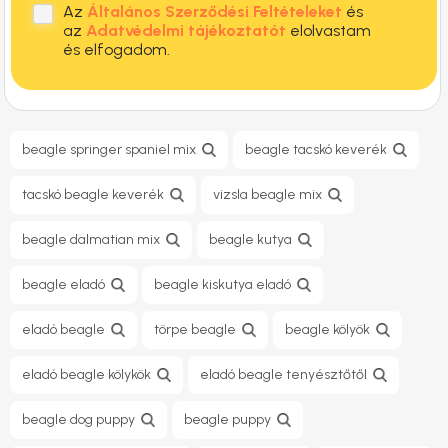
Az
Általános Szerződési Feltételeket
és
az
Adatvédelmi tájékoztatót
elolvastam
és elfogadom.
beagle springer spaniel mix
beagle tacskó keverék
tacskó beagle keverék
vizsla beagle mix
beagle dalmatian mix
beagle kutya
beagle eladó
beagle kiskutya eladó
eladó beagle
törpe beagle
beagle kölyök
eladó beagle kölykök
eladó beagle tenyésztőtől
beagle dog puppy
beagle puppy