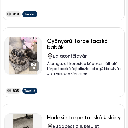
818
Tacskó
Gyönyörű Törpe tacskó
babák
Balatonföldvár
Álomgazdit keresik a képeken látható
4
törpe tacskó fajtatiszta jellegű kiskutyák.
A kutyusok azért csak...
835
Tacskó
Harlekin törpe tacskó kislány
Budapest XIII. kerület