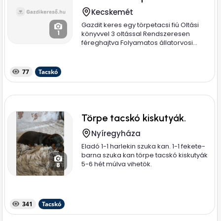
Kecskemét
Gazdit keres egy törpetacsi fiú Oltási
1
könyvvel 3 oltással Rendszeresen
féreghajtva Folyamatos állatorvosi...
77
Tacskó
Törpe tacskó kiskutyák.
Nyíregyháza
Eladó 1-1 harlekin szuka kan. 1-1 fekete-
barna szuka kan törpe tacskó kiskutyák
5-6 hét múlva vihetök.
8
341
Tacskó