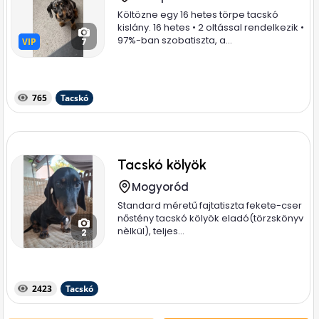
Költözne egy 16 hetes törpe tacskó
kislány. 16 hetes • 2 oltással rendelkezik •
97%-ban szobatiszta, a...
VIP
VIP
7
765
Tacskó
Tacskó kölyök
Mogyoród
Standard méretű fajtatiszta fekete-cser
nőstény tacskó kölyök eladó(törzskönyv
nèlkül), teljes...
2
2423
Tacskó