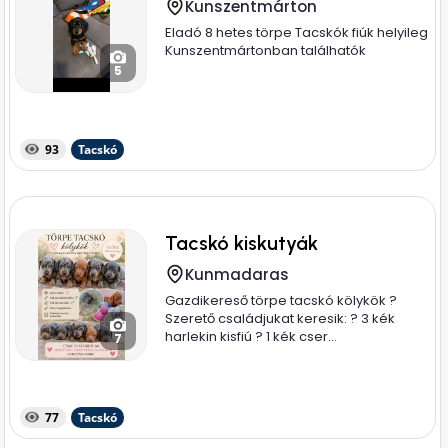
Kunszentmárton
Eladó 8 hetes törpe Tacskók fiúk helyileg
Kunszentmártonban találhatók
5
93
Tacskó
Tacskó kiskutyák
Kunmadaras
Gazdikereső törpe tacskó kölykök ?
Szerető családjukat keresik: ? 3 kék
harlekin kisfiú ? 1 kék cser...
7
77
Tacskó