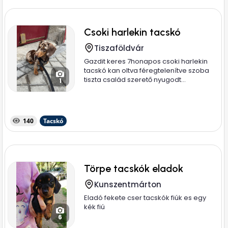
Csoki harlekin tacskó
Tiszaföldvár
Gazdit keres 7honapos csoki harlekin
tacskó kan oltva féregtelenítve szoba
tiszta család szerető nyugodt...
1
140
Tacskó
Törpe tacskók eladok
Kunszentmárton
Eladó fekete cser tacskók fiúk es egy
kék fiú
6