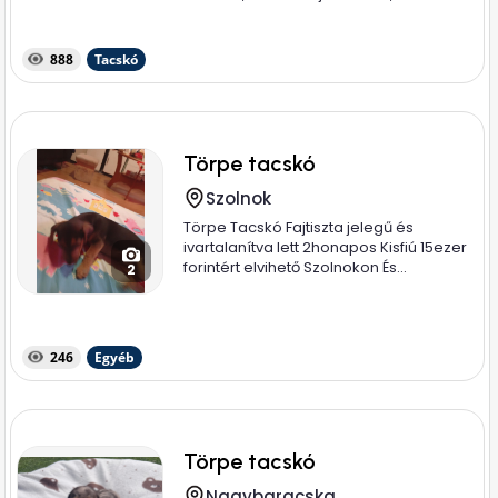
888
Tacskó
Törpe tacskó
Szolnok
Törpe Tacskó Fajtiszta jelegű és
ivartalanítva lett 2honapos Kisfiú 15ezer
forintért elvihető Szolnokon És...
2
246
Egyéb
Törpe tacskó
Nagybaracska