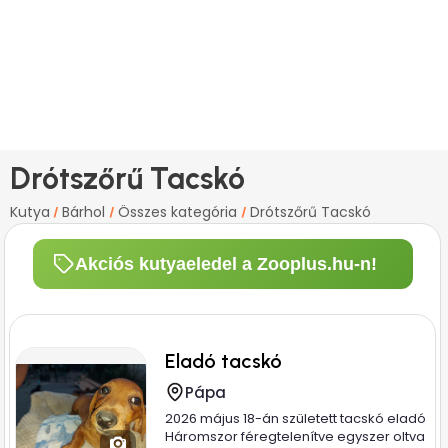
Drótszőrű Tacskó
Kutya
Bárhol
Összes kategória
Drótszőrű Tacskó
/
/
/
Akciós kutyaeledel a Zooplus.hu-n!
Eladó tacskó
Pápa
2026 május 18-án született tacskó eladó
Háromszor féregtelenítve egyszer oltva