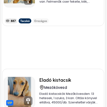
van. Felmenők cser fekete, kék,...
6
887
Tacskó
Országos
Eladó kistacsik
Mezőkövesd
Eladó kistacskók Mezőkövesden. 13
hetesek, 1 szuka, 3 kan. Oltási könyvel
ellátva, 45000/db. Szeretettel várják...
VIP
VIP
6