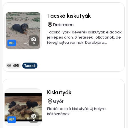
Tacskó kiskutyák
Debrecen
Tacskó-yorki keverék kiskutyák eladóak
jelképes áron. 6 hetesek , oltatlanok, de
féreghajtva vannak. Darabjára...
VIP
VIP
6
495
Tacskó
Kiskutyák
Győr
Eladó tacskó kiskutyák.Új helyre
kőltöznènek.
VIP
VIP
2