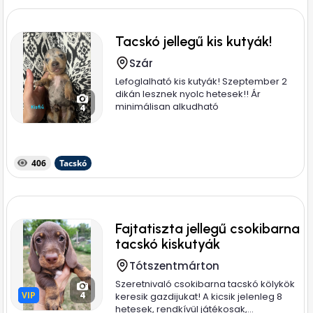
Tacskó jellegű kis kutyák!
Szár
Lefoglalható kis kutyák! Szeptember 2
dikán lesznek nyolc hetesek!! Ár
minimálisan alkudható
4
406
Tacskó
Fajtatiszta jellegű csokibarna
tacskó kiskutyák
Tótszentmárton
Szeretnivaló csokibarna tacskó kölykök
VIP
VIP
4
keresik gazdijukat! A kicsik jelenleg 8
hetesek, rendkívül játékosak,...