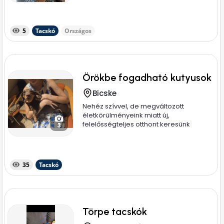
5
Tacskó
Országos
Örökbe fogadható kutyusok
Bicske
Nehéz szívvel, de megváltozott
életkörülményeink miatt új,
felelősségteljes otthont keresünk
3
imádott...
35
Tacskó
Törpe tacskók