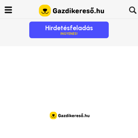
Hirdetésfeladás
INGYENES!