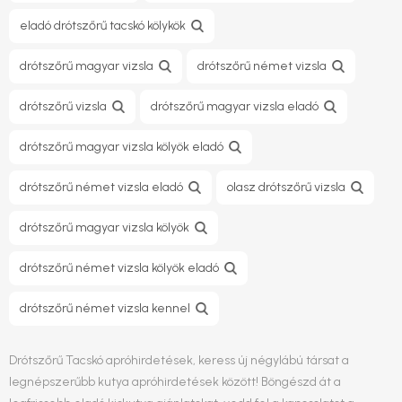
eladó drótszőrű tacskó kölykök
drótszőrű magyar vizsla
drótszőrű német vizsla
drótszőrű vizsla
drótszőrű magyar vizsla eladó
drótszőrű magyar vizsla kölyök eladó
drótszőrű német vizsla eladó
olasz drótszőrű vizsla
drótszőrű magyar vizsla kölyök
drótszőrű német vizsla kölyök eladó
drótszőrű német vizsla kennel
Drótszőrű Tacskó apróhirdetések, keress új négylábú társat a
legnépszerűbb kutya apróhirdetések között! Böngészd át a