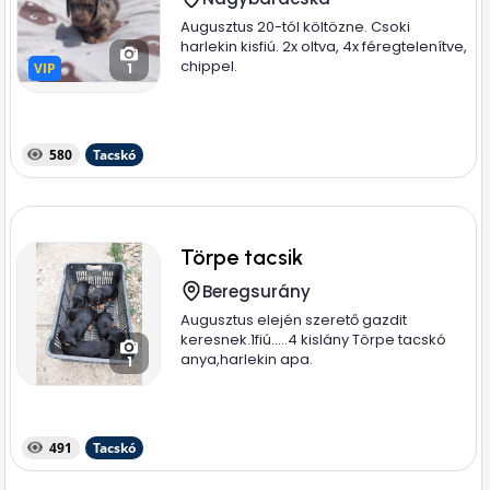
Augusztus 20-tól költözne. Csoki
harlekin kisfiú. 2x oltva, 4x féregtelenítve,
chippel.
VIP
VIP
1
580
Tacskó
Törpe tacsik
Beregsurány
Augusztus elején szerető gazdit
keresnek.1fiú.....4 kislány Törpe tacskó
anya,harlekin apa.
1
491
Tacskó