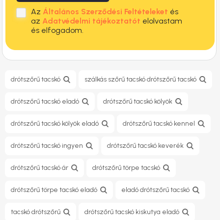
Az
Általános Szerződési Feltételeket
és
az
Adatvédelmi tájékoztatót
elolvastam
és elfogadom.
drótszőrű tacskó
szálkás szőrű tacskó drótszőrű tacskó
drótszőrű tacskó eladó
drótszőrű tacskó kölyök
drótszőrű tacskó kölyök eladó
drótszőrű tacskó kennel
drótszőrű tacskó ingyen
drótszőrű tacskó keverék
drótszőrű tacskó ár
drótszőrű törpe tacskó
drótszőrű törpe tacskó eladó
eladó drótszőrű tacskó
tacskó drótszőrű
drótszőrű tacskó kiskutya eladó