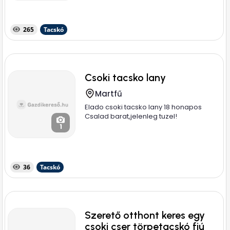
265
Tacskó
Csoki tacsko lany
Martfű
Elado csoki tacsko lany 18 honapos
Csalad barat,jelenleg tuzel!
1
36
Tacskó
Szerető otthont keres egy
csoki cser törpetacskó fiú