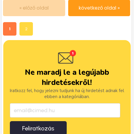
« előző oldal
következő oldal »
1
2
Ne maradj le a legújabb
hirdetésekről!
Iratkozz fel, hogy jelezni tudjunk ha új hirdetést adnak fel
ebben a kategóriában.
Feliratkozás