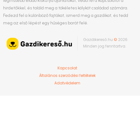
legfrissebb eladó kiskutya ajánlatokat, vedd fel a kapcsolatot a
hirdetőkkel, és találd meg a tökéletes kölyköt családod számára.
Fedezd fel a különböző fajtákat, ismerd meg a gazdikat, és tedd
meg az első lépést egy hűséges barát felé.
Gazdikereső.hu
©
2026
Minden jog fenntartva.
Kapcsolat
Általános szerződési feltételek
Adatvédelem