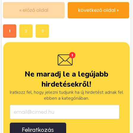
« előző oldal
következő oldal »
1
2
3
Ne maradj le a legújabb
hirdetésekről!
Iratkozz fel, hogy jelezni tudjunk ha új hirdetést adnak fel
ebben a kategóriában.
Feliratkozás