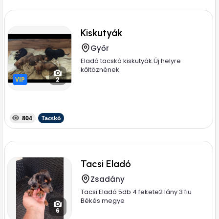
Kiskutyák
Győr
Eladó tacskó kiskutyák.Új helyre
kőltöznènek.
VIP
VIP
2
804
Tacskó
Tacsi Eladó
Zsadány
Tacsi Eladó 5db 4 fekete2 lány 3 fiu
Békés megye
6