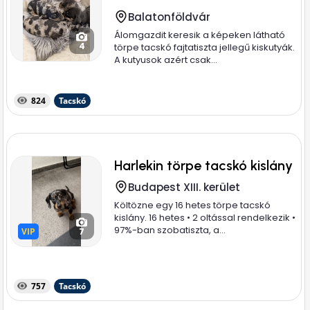
Balatonföldvár
Álomgazdit keresik a képeken látható
4
törpe tacskó fajtatiszta jellegű kiskutyák.
A kutyusok azért csak...
824
Tacskó
Harlekin törpe tacskó kislány
Budapest XIII. kerület
Költözne egy 16 hetes törpe tacskó
kislány. 16 hetes • 2 oltással rendelkezik •
97%-ban szobatiszta, a...
VIP
VIP
7
757
Tacskó