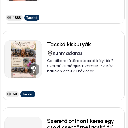
1383
Tacskó
Tacskó kiskutyák
Kunmadaras
Gazdikereső törpe tacskó kölykök ?
Szerető családjukat keresik: ? 3 kék
harlekin kisfiú ? 1 kék cser...
7
68
Tacskó
Szerető otthont keres egy
csoki cser törpetacskó fiú