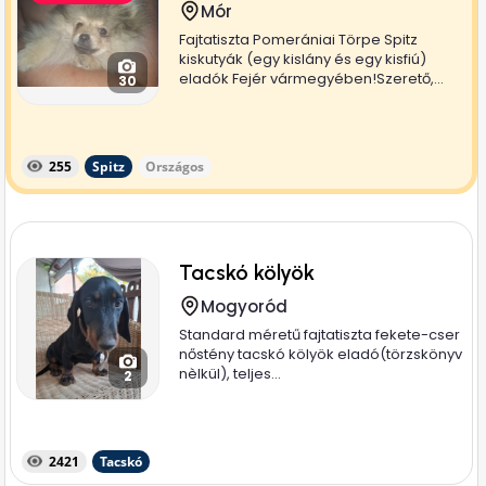
Mór
Fajtatiszta Pomerániai Törpe Spitz
kiskutyák (egy kislány és egy kisfiú)
eladók Fejér vármegyében!Szerető,...
30
255
Spitz
Országos
Tacskó kölyök
Mogyoród
Standard méretű fajtatiszta fekete-cser
nőstény tacskó kölyök eladó(törzskönyv
nèlkül), teljes...
2
2421
Tacskó