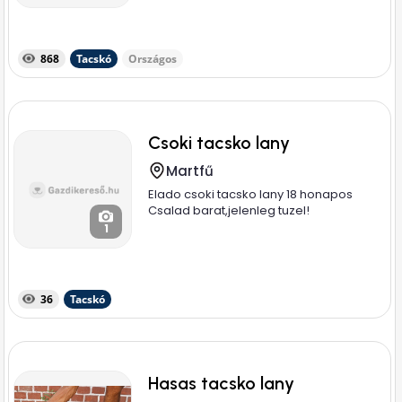
868
Tacskó
Országos
Csoki tacsko lany
Martfű
Elado csoki tacsko lany 18 honapos
Csalad barat,jelenleg tuzel!
1
36
Tacskó
Hasas tacsko lany