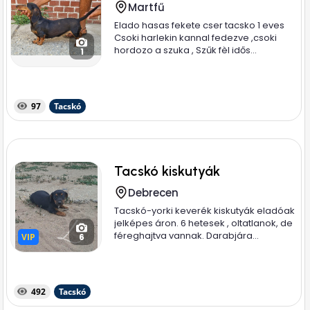
Martfű
Elado hasas fekete cser tacsko 1 eves
Csoki harlekin kannal fedezve ,csoki
hordozo a szuka , Szűk fèl idős...
1
97
Tacskó
Tacskó kiskutyák
Debrecen
Tacskó-yorki keverék kiskutyák eladóak
jelképes áron. 6 hetesek , oltatlanok, de
féreghajtva vannak. Darabjára...
VIP
VIP
6
492
Tacskó