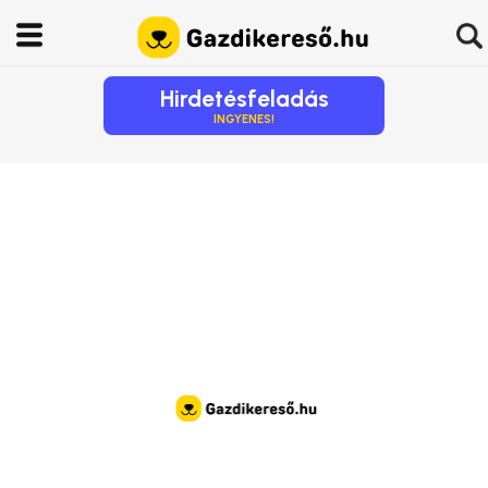
Hirdetésfeladás
INGYENES!