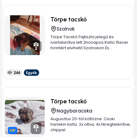
Törpe tacskó
Szolnok
Törpe Tacskó Fajtiszta jelegű és
ivartalanítva lett 2honapos Kisfiú 15ezer
forintért elvihető Szolnokon És...
2
244
Egyéb
Törpe tacskó
Nagybaracska
Augusztus 20-tól költözne. Csoki
harlekin kisfiú. 2x oltva, 4x féregtelenítve,
chippel.
VIP
VIP
1