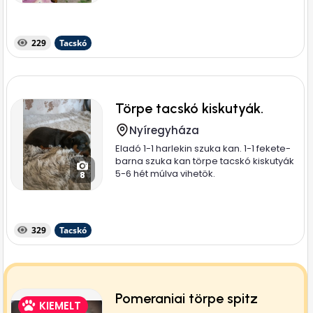
229
Tacskó
Törpe tacskó kiskutyák.
Nyíregyháza
Eladó 1-1 harlekin szuka kan. 1-1 fekete-
barna szuka kan törpe tacskó kiskutyák
5-6 hét múlva vihetök.
8
329
Tacskó
Pomeraniai törpe spitz
KIEMELT