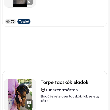
5
70
Tacskó
Törpe tacskók eladok
Kunszentmárton
Eladó fekete cser tacskók fiúk es egy
kék fiú
6