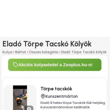
Eladó Törpe Tacskó Kölyök
Kutya
Bárhol
Összes kategória
Eladó Törpe Tacskó Kölyök
/
/
/
Akciós kutyaeledel a Zooplus.hu-n!
Törpe tacskók
Kunszentmárton
Eladó 8 hetes törpe Tacskók fiúk helyileg
Kunszentmártonban találhatók