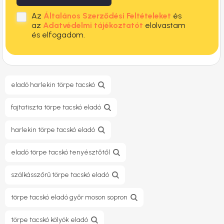
Az
Általános Szerződési Feltételeket
és
az
Adatvédelmi tájékoztatót
elolvastam
és elfogadom.
eladó harlekin törpe tacskó
fajtatiszta törpe tacskó eladó
harlekin törpe tacskó eladó
eladó törpe tacskó tenyésztőtől
szálkásszőrű törpe tacskó eladó
törpe tacskó eladó győr moson sopron
törpe tacskó kölyök eladó