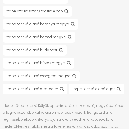
törpe szálkásszőrű tacskó eladó
törpe tacskó eladó baranya megye
törpe tacskó eladó borsod megye
törpe tacskó eladó budapest
törpe tacskó eladó békés megye
törpe tacskó eladó csongrád megye
törpe tacskó eladó debrecen
törpe tacskó eladó eger
Eladó Törpe Tacskó Kölyök apróhirdetések, keress új négylábú társat
a legnépszerűbb kutya apróhirdetések között! Böngészd át a
legfrissebb eladó kiskutya ajánlatokat, vedd fel a kapcsolatot a
hirdetőkkel, és találd meg a tökéletes kölyköt családod számára.