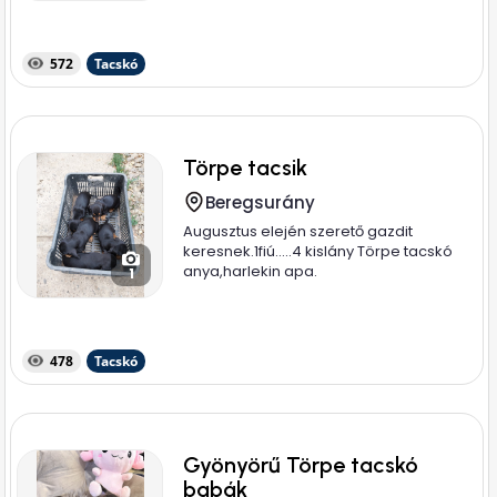
572
Tacskó
Törpe tacsik
Beregsurány
Augusztus elején szerető gazdit
keresnek.1fiú.....4 kislány Törpe tacskó
anya,harlekin apa.
1
478
Tacskó
Gyönyörű Törpe tacskó
babák