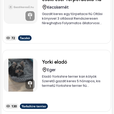
Kecskemét
Gazdit keres egy törpetacsi fiú Oltási
1
könyvvel 3 oltással Rendszeresen
féreghajtva Folyamatos állatorvosi...
72
Tacskó
Yorki eladó
Eger
Eladó Yorkshire terrier kan kölyök
Szerető gazdit keres 5 hónapos, kis
termetű Yorkshire terrier fiú...
1
130
Yorkshire terrier