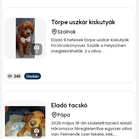
Törpe uszkár kiskutyák
Szolnok
Eladó 9.hetesek törpe uszkar kiskutyák
Fci törzskönyvvel. Szülők a helyszínen
megtekinthetők. 2 x oltva...
1
245
Uszkár
Eladó tacskó
Pápa
2026 május 18-án született tacskó eladó
Háromszor féregtelenítve egyszer oltva
van. Felmenők cser fekete, kék,...
6