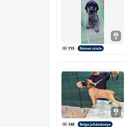
4
715
Német vizsla
2
148
Belga juhászkutya