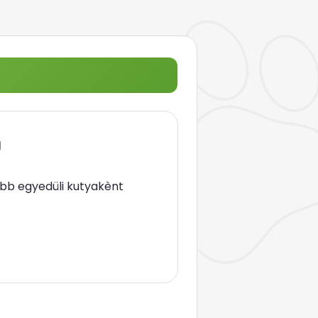
a
ább egyedüli kutyakènt