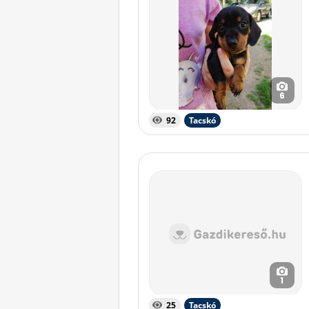
6
92
Tacskó
1
25
Tacskó