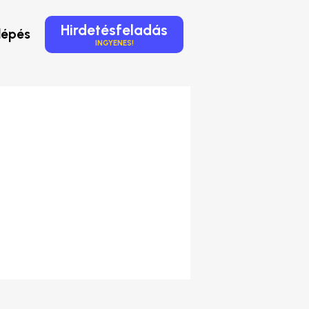
Hirdetésfeladás
lépés
INGYENES!