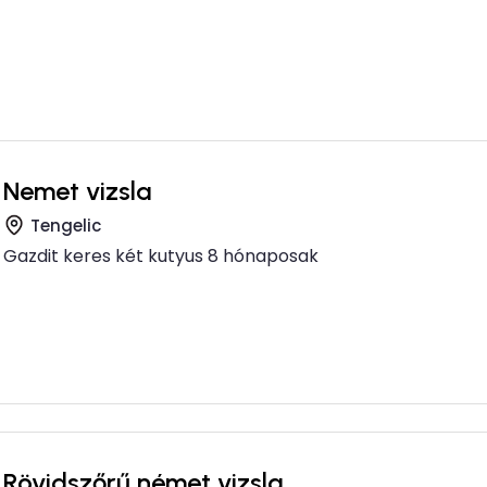
Nemet vizsla
Tengelic
Gazdit keres két kutyus 8 hónaposak
Rövidszőrű német vizsla