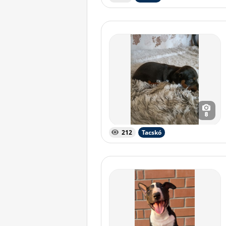
8
212
Tacskó