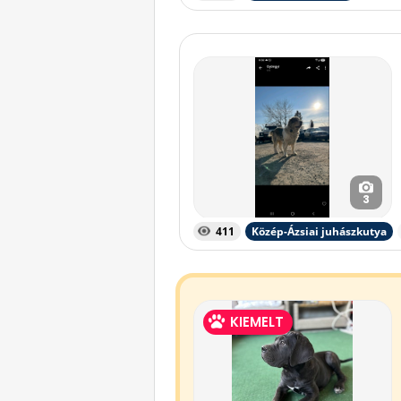
3
411
Közép-Ázsiai juhászkutya
KIEMELT