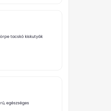
 törpe tacskó kiskutyák
örű, egészséges