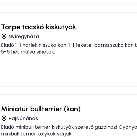
Törpe tacskó kiskutyák.
Nyíregyháza
Eladó 1-1 harlekin szuka kan. 1-1 fekete-barna szuka kan
5-6 hét múlva vihetök.
Miniatür bullterrier (kan)
Hajdúnánás
Eladó minibull terrier kiskutyák szerető gazdihoz! Gyöny
minibull terrier kölykök várják...