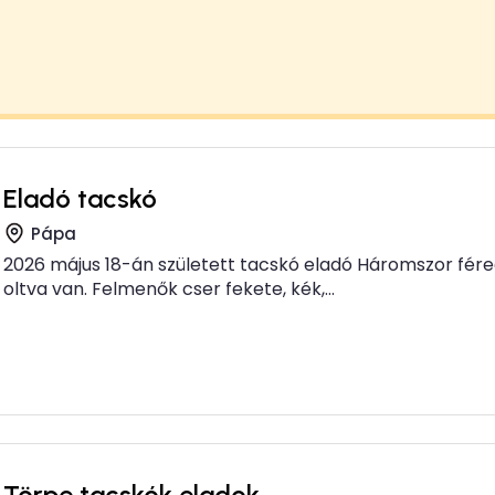
Eladó tacskó
Pápa
2026 május 18-án született tacskó eladó Háromszor fére
oltva van. Felmenők cser fekete, kék,...
Törpe tacskók eladok