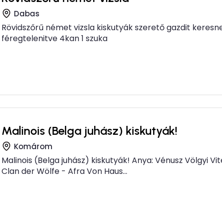
Dabas
Rövidszőrű német vizsla kiskutyák szerető gazdit keresn
féregtelenitve 4kan 1 szuka
Malinois (Belga juhász) kiskutyák!
Komárom
Malinois (Belga juhász) kiskutyák! Anya: Vénusz Völgyi Vit
Clan der Wölfe - Afra Von Haus...