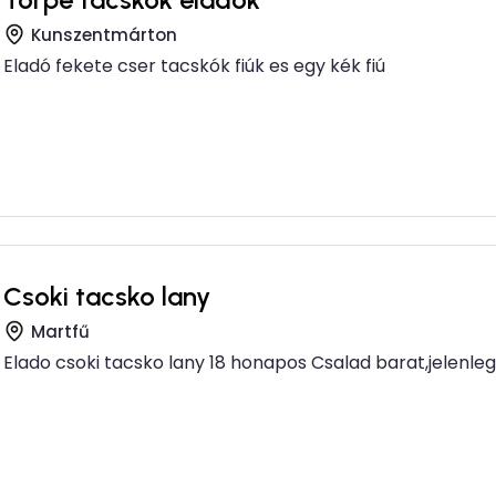
Kunszentmárton
Eladó fekete cser tacskók fiúk es egy kék fiú
Csoki tacsko lany
Martfű
Elado csoki tacsko lany 18 honapos Csalad barat,jelenleg 