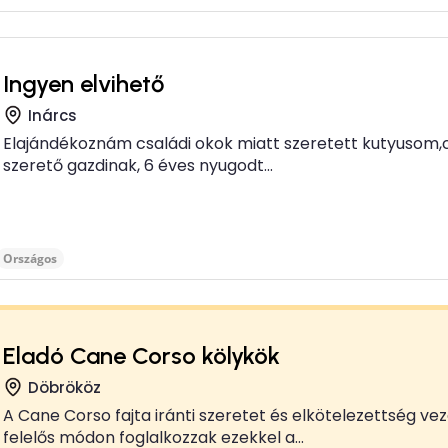
Ingyen elvihető
Inárcs
Elajándékoznám családi okok miatt szeretett kutyusom,c
szerető gazdinak, 6 éves nyugodt...
Országos
Eladó Cane Corso kölykök
Döbrököz
A Cane Corso fajta iránti szeretet és elkötelezettség ve
felelős módon foglalkozzak ezekkel a...