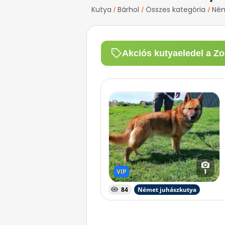
Kutya
Bárhol
Összes kategória
Ném
/
/
/
Akciós kutyaeledel a Zo
VIP
VIP
1
84
Német juhászkutya