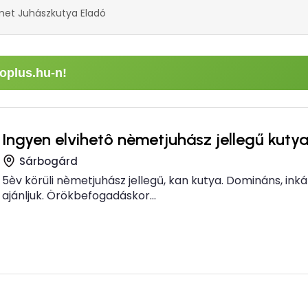
et Juhászkutya Eladó
oplus.hu-n!
Ingyen elvihetô nèmetjuhász jellegű kuty
Sárbogárd
5èv körüli nèmetjuhász jellegű, kan kutya. Domináns, ink
ajánljuk. Örökbefogadáskor...