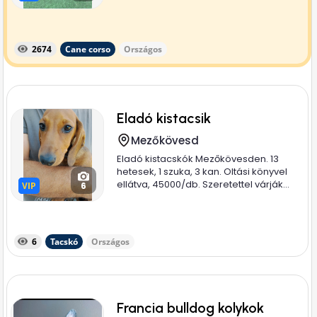
2674
Cane corso
Országos
Eladó kistacsik
Mezőkövesd
Eladó kistacskók Mezőkövesden. 13
hetesek, 1 szuka, 3 kan. Oltási könyvel
ellátva, 45000/db. Szeretettel várják...
VIP
VIP
6
6
Tacskó
Országos
Francia bulldog kolykok