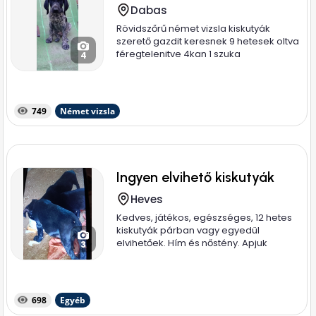
Dabas
Rövidszőrű német vizsla kiskutyák
szerető gazdit keresnek 9 hetesek oltva
féregtelenitve 4kan 1 szuka
4
749
Német vizsla
Ingyen elvihető kiskutyák
Heves
Kedves, játékos, egészséges, 12 hetes
kiskutyák párban vagy egyedül
elvihetőek. Hím és nőstény. Apjuk
3
magyar...
698
Egyéb