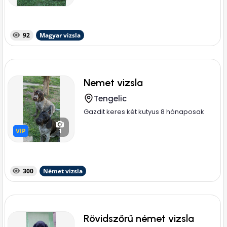
92
Magyar vizsla
Nemet vizsla
Tengelic
Gazdit keres két kutyus 8 hónaposak
VIP
VIP
1
300
Német vizsla
Rövidszőrű német vizsla