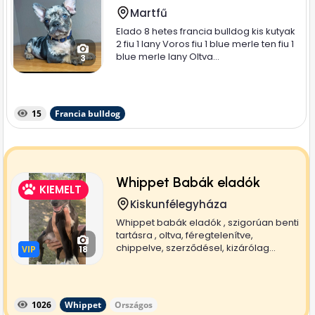
Martfű
Elado 8 hetes francia bulldog kis kutyak
2 fiu 1 lany Voros fiu 1 blue merle ten fiu 1
blue merle lany Oltva...
3
15
Francia bulldog
Whippet Babák eladók
KIEMELT
Kiskunfélegyháza
Whippet babák eladók , szigorúan benti
tartásra , oltva, féregtelenítve,
chippelve, szerződésel, kizárólag...
VIP
VIP
18
1026
Whippet
Országos