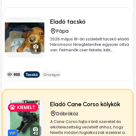
Eladó tacskó
Pápa
2026 május 18-án született tacskó eladó
Háromszor féregtelenítve egyszer oltva
van. Felmenők cser fekete, kék,...
6
900
Tacskó
Országos
Eladó Cane Corso kölykök
KIEMELT
Döbrököz
A Cane Corso fajta iránti szeretet és
elkötelezettség vezetett ahhoz, hogy
felelős módon foglalkozzak ezekkel a...
VIP
VIP
42