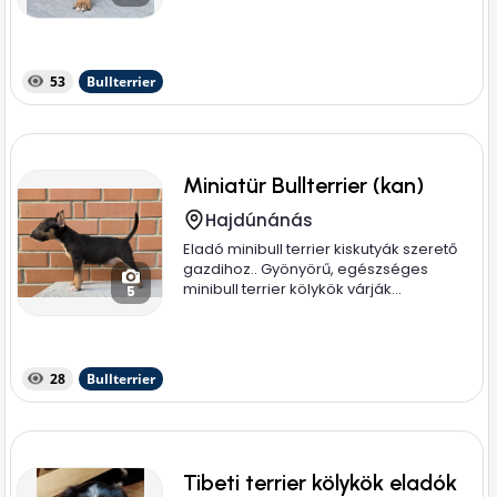
53
Bullterrier
Miniatür Bullterrier (kan)
Hajdúnánás
Eladó minibull terrier kiskutyák szerető
gazdihoz.. Gyönyörű, egészséges
minibull terrier kölykök várják...
5
28
Bullterrier
Tibeti terrier kölykök eladók