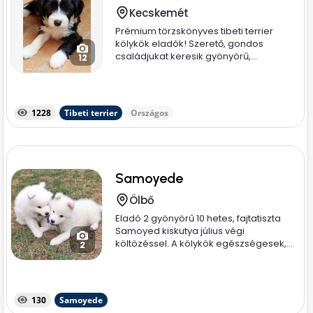
Kecskemét
Prémium törzskönyves tibeti terrier
kölykök eladók! Szerető, gondos
családjukat keresik gyönyörű,...
12
1228
Tibeti terrier
Országos
Samoyede
Ölbő
Eladó 2 gyönyörű 10 hetes, fajtatiszta
Samoyed kiskutya július végi
költözéssel. A kölykök egészségesek,...
2
130
Samoyede