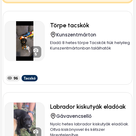
Törpe tacskók
Kunszentmárton
Eladó 8 hetes törpe Tacskók fiúk helyileg
Kunszentmártonban találhatók
5
96
Tacskó
Labrador kiskutyák eladóak
Gávavencsellő
Nyolc hetes labrador kiskutyák eladóak.
Oltva kiskönyvvel és kétszer
féregtelenítve.
1