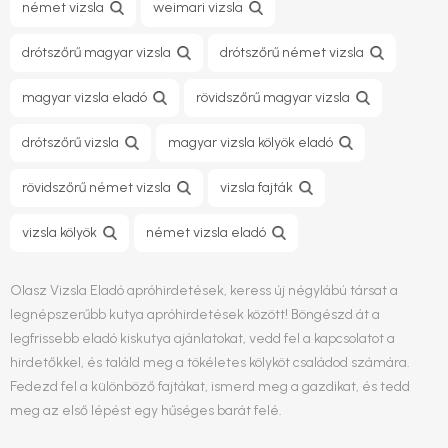
német vizsla
weimari vizsla
drótszőrű magyar vizsla
drótszőrű német vizsla
magyar vizsla eladó
rövidszőrű magyar vizsla
drótszőrű vizsla
magyar vizsla kölyök eladó
rövidszőrű német vizsla
vizsla fajták
vizsla kölyök
német vizsla eladó
Olasz Vizsla Eladó apróhirdetések, keress új négylábú társat a
legnépszerűbb kutya apróhirdetések között! Böngészd át a
legfrissebb eladó kiskutya ajánlatokat, vedd fel a kapcsolatot a
hirdetőkkel, és találd meg a tökéletes kölyköt családod számára.
Fedezd fel a különböző fajtákat, ismerd meg a gazdikat, és tedd
meg az első lépést egy hűséges barát felé.