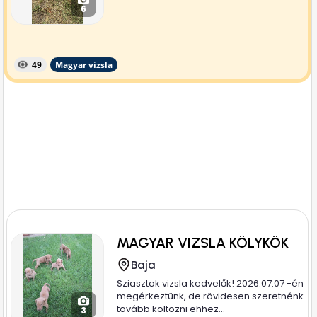
6
49
Magyar vizsla
MAGYAR VIZSLA KÖLYKÖK
Baja
Sziasztok vizsla kedvelők! 2026.07.07 -én
megérkeztünk, de rövidesen szeretnénk
tovább költözni ehhez...
3