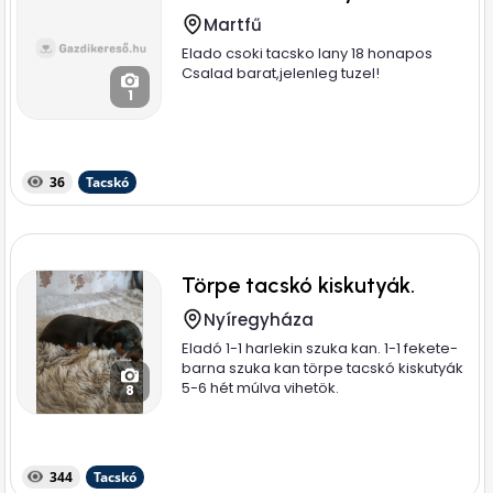
Martfű
Elado csoki tacsko lany 18 honapos
Csalad barat,jelenleg tuzel!
1
36
Tacskó
Törpe tacskó kiskutyák.
Nyíregyháza
Eladó 1-1 harlekin szuka kan. 1-1 fekete-
barna szuka kan törpe tacskó kiskutyák
5-6 hét múlva vihetök.
8
344
Tacskó