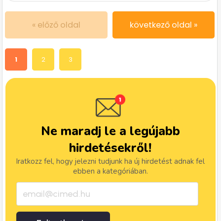
« előző oldal
következő oldal »
1
2
3
Ne maradj le a legújabb
hirdetésekről!
Iratkozz fel, hogy jelezni tudjunk ha új hirdetést adnak fel
ebben a kategóriában.