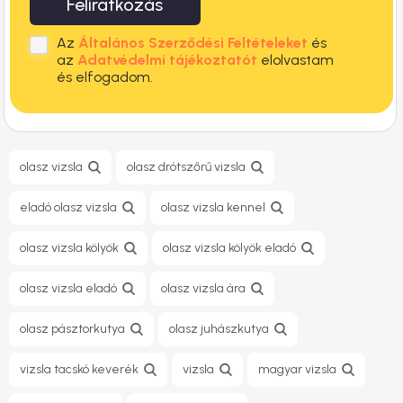
Feliratkozás
Az
Általános Szerződési Feltételeket
és
az
Adatvédelmi tájékoztatót
elolvastam
és elfogadom.
olasz vizsla
olasz drótszőrű vizsla
eladó olasz vizsla
olasz vizsla kennel
olasz vizsla kölyök
olasz vizsla kölyök eladó
olasz vizsla eladó
olasz vizsla ára
olasz pásztorkutya
olasz juhászkutya
vizsla tacskó keverék
vizsla
magyar vizsla