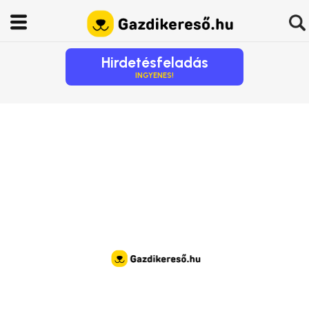
Hirdetésfeladás
INGYENES!