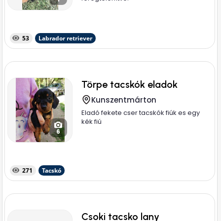
53
Labrador retriever
Törpe tacskók eladok
Kunszentmárton
Eladó fekete cser tacskók fiúk es egy
kék fiú
6
271
Tacskó
Csoki tacsko lany