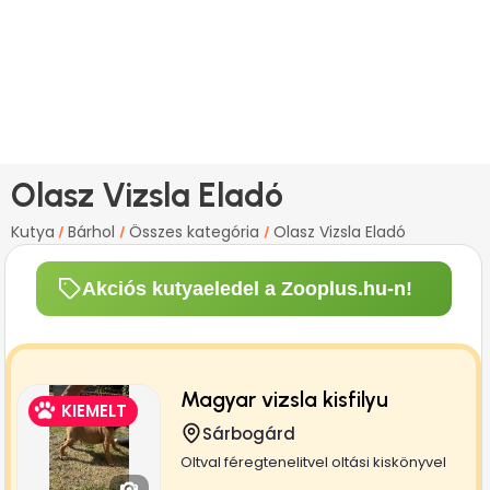
Olasz Vizsla Eladó
Kutya
Bárhol
Összes kategória
Olasz Vizsla Eladó
/
/
/
Akciós kutyaeledel a Zooplus.hu-n!
Magyar vizsla kisfilyu
KIEMELT
Sárbogárd
Oltval féregtenelitvel oltási kiskönyvel