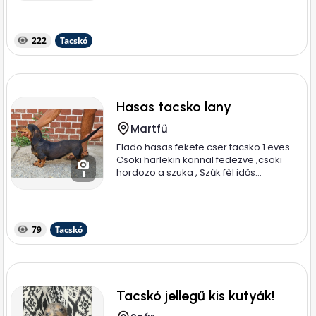
222
Tacskó
Hasas tacsko lany
Martfű
Elado hasas fekete cser tacsko 1 eves
Csoki harlekin kannal fedezve ,csoki
hordozo a szuka , Szűk fèl idős...
1
79
Tacskó
Tacskó jellegű kis kutyák!