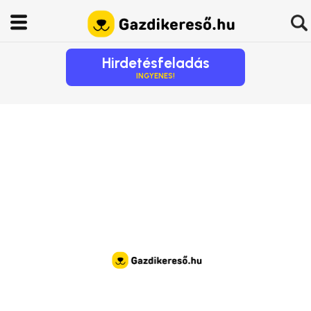
Hirdetésfeladás
INGYENES!