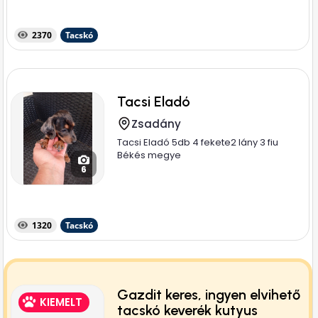
2370
Tacskó
Tacsi Eladó
Zsadány
Tacsi Eladó 5db 4 fekete2 lány 3 fiu
Békés megye
6
1320
Tacskó
Gazdit keres, ingyen elvihető
KIEMELT
tacskó keverék kutyus