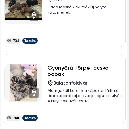
Eladó tacskó kiskutyák.Új helyre
kőltöznènek.
2
734
Tacskó
Gyönyörű Törpe tacskó
babák
Balatonföldvár
Álomgazdit keresik a képeken látható
4
törpe tacskó fajtatiszta jellegű kiskutyák.
A kutyusok azért csak...
760
Tacskó