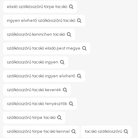
eladó szálkásszőrű törpe tacskó
ingyen elvihető szálkásszőrű tacskó
szálkásszőrű kaninchen tacskó
szálkásszőrű tacskó eladó pest megye
szálkásszőrű tacskó ingyen
szálkásszőrű tacskó ingyen elvihető
szálkásszőrű tacskó keverék
szálkásszőrű tacskó tenyésztők
szálkásszőrű törpe tacskó
szálkásszőrű törpe tacskó kennel
tacskó szálkásszőrű