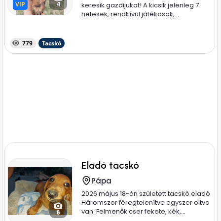
VIP
VIP
4
keresik gazdijukat! A kicsik jelenleg 7
hetesek, rendkívül játékosak,...
779
Tacskó
Eladó tacskó
Pápa
2026 május 18-án született tacskó eladó
Háromszor féregtelenítve egyszer oltva
van. Felmenők cser fekete, kék,...
6