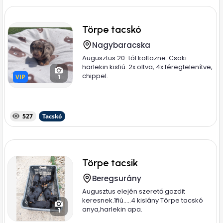
Törpe tacskó
Nagybaracska
Augusztus 20-tól költözne. Csoki
harlekin kisfiú. 2x oltva, 4x féregtelenítve,
chippel.
VIP
VIP
1
527
Tacskó
Törpe tacsik
Beregsurány
Augusztus elején szerető gazdit
keresnek.1fiú.....4 kislány Törpe tacskó
anya,harlekin apa.
1