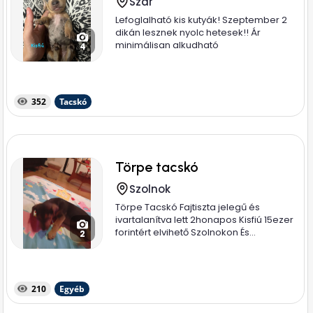
Szár
Lefoglalható kis kutyák! Szeptember 2
dikán lesznek nyolc hetesek!! Ár
minimálisan alkudható
4
352
Tacskó
Törpe tacskó
Szolnok
Törpe Tacskó Fajtiszta jelegű és
ivartalanítva lett 2honapos Kisfiú 15ezer
forintért elvihető Szolnokon És...
2
210
Egyéb