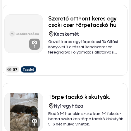
Szerető otthont keres egy
csoki cser törpetacskó fiú
Kecskemét
Gazdit keres egy törpetacsi fiú Oltási
1
könyvvel 3 oltással Rendszeresen
féreghajtva Folyamatos állatorvosi...
57
Tacskó
Törpe tacskó kiskutyák.
Nyíregyháza
Eladó 1-1 harlekin szuka kan. 1-1 fekete-
barna szuka kan törpe tacskó kiskutyák
5-6 hét múlva vihetök.
8