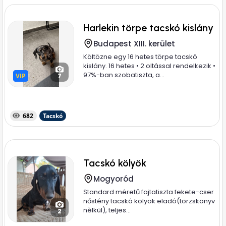
Harlekin törpe tacskó kislány
Budapest XIII. kerület
Költözne egy 16 hetes törpe tacskó
kislány. 16 hetes • 2 oltással rendelkezik •
97%-ban szobatiszta, a...
VIP
VIP
7
682
Tacskó
Tacskó kölyök
Mogyoród
Standard méretű fajtatiszta fekete-cser
nőstény tacskó kölyök eladó(törzskönyv
nèlkül), teljes...
2