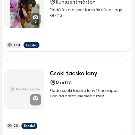
Kunszentmárton
Eladó fekete cser tacskók fiúk es egy
kék fiú
6
119
Tacskó
Csoki tacsko lany
Martfű
Elado csoki tacsko lany 18 honapos
Csalad barat,jelenleg tuzel!
1
26
Tacskó