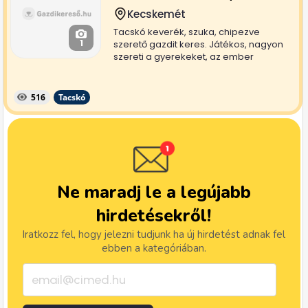
Kecskemét
Tacskó keverék, szuka, chipezve
1
szerető gazdit keres. Játékos, nagyon
szereti a gyerekeket, az ember
társaságát....
516
Tacskó
Ne maradj le a legújabb
hirdetésekről!
Iratkozz fel, hogy jelezni tudjunk ha új hirdetést adnak fel
ebben a kategóriában.