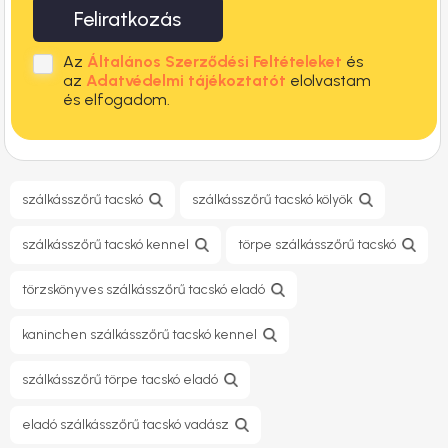
Feliratkozás
Az
Általános Szerződési Feltételeket
és
az
Adatvédelmi tájékoztatót
elolvastam
és elfogadom.
szálkásszőrű tacskó
szálkásszőrű tacskó kölyök
szálkásszőrű tacskó kennel
törpe szálkásszőrű tacskó
törzskönyves szálkásszőrű tacskó eladó
kaninchen szálkásszőrű tacskó kennel
szálkásszőrű törpe tacskó eladó
eladó szálkásszőrű tacskó vadász