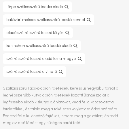
törpe szálkásszőrű tacskó eladó
bakóvári makacs szálkásszőrű tacskó kennel
eladó szálkásszőrű tacskó kölyök
kaninchen szálkásszőrű tacskó eladó
szálkásszőrű tacskó eladó tolna megye
szálkásszőrű tacskó elvihető
Szálkásszőrű Tacskó apróhirdetések, keress új négylábú társat a
legnépszerűbb kutya apróhirdetések között! Böngészd át a
legfrissebb eladó kiskutya ajánlatokat, vedd fel a kapcsolatot a
hirdetőkkel, és találd meg a tökéletes kölyköt családod számára.
Fedezd fel a különböző fajtákat, ismerd meg a gazdikat, és tedd
meg az első lépést egy hűséges barát felé.