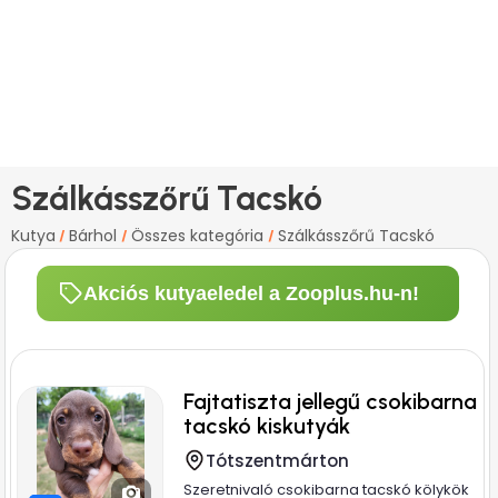
Szálkásszőrű Tacskó
Kutya
Bárhol
Összes kategória
Szálkásszőrű Tacskó
/
/
/
Akciós kutyaeledel a Zooplus.hu-n!
Fajtatiszta jellegű csokibarna
tacskó kiskutyák
Tótszentmárton
Szeretnivaló csokibarna tacskó kölykök