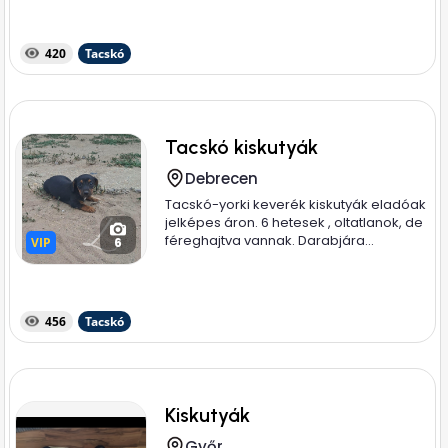
420
Tacskó
Tacskó kiskutyák
Debrecen
Tacskó-yorki keverék kiskutyák eladóak
jelképes áron. 6 hetesek , oltatlanok, de
féreghajtva vannak. Darabjára...
VIP
VIP
6
456
Tacskó
Kiskutyák
Győr