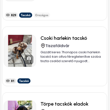
829
Tacskó
Országos
Csoki harlekin tacskó
Tiszaföldvár
Gazdit keres 7honapos csoki harlekin
tacskó kan oltva féregtelenítve szoba
tiszta család szerető nyugodt...
1
81
Tacskó
Törpe tacskók eladok