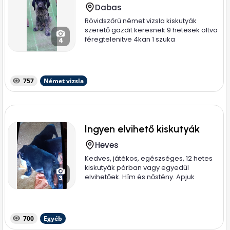
Dabas
Rövidszőrű német vizsla kiskutyák
szerető gazdit keresnek 9 hetesek oltva
féregtelenitve 4kan 1 szuka
4
757
Német vizsla
Ingyen elvihető kiskutyák
Heves
Kedves, játékos, egészséges, 12 hetes
kiskutyák párban vagy egyedül
elvihetőek. Hím és nőstény. Apjuk
3
magyar...
700
Egyéb