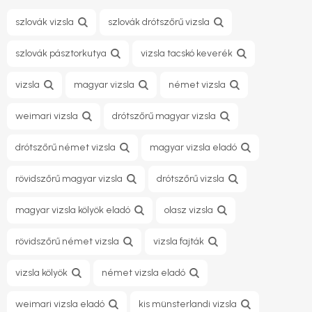
szlovák vizsla
szlovák drótszőrű vizsla
szlovák pásztorkutya
vizsla tacskó keverék
vizsla
magyar vizsla
német vizsla
weimari vizsla
drótszőrű magyar vizsla
drótszőrű német vizsla
magyar vizsla eladó
rövidszőrű magyar vizsla
drótszőrű vizsla
magyar vizsla kölyök eladó
olasz vizsla
rövidszőrű német vizsla
vizsla fajták
vizsla kölyök
német vizsla eladó
weimari vizsla eladó
kis münsterlandi vizsla