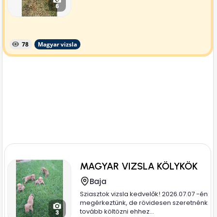
6
78
Magyar vizsla
MAGYAR VIZSLA KÖLYKÖK
Baja
Sziasztok vizsla kedvelők! 2026.07.07 -én
megérkeztünk, de rövidesen szeretnénk
tovább költözni ehhez...
3