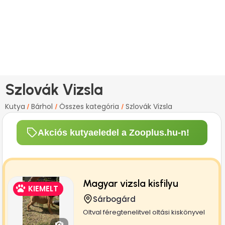
Szlovák Vizsla
Kutya
Bárhol
Összes kategória
Szlovák Vizsla
/
/
/
Akciós kutyaeledel a Zooplus.hu-n!
Magyar vizsla kisfilyu
KIEMELT
Sárbogárd
Oltval féregtenelitvel oltási kiskönyvel