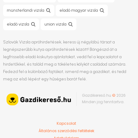
münsterlandi vizsla
eladó magyar vizsla
eladó vizsla
union vizsla
Szlovák Vizsla apróhirdetések, keress új négylábú társat a
legnépszerűbb kutya apróhirdetések között! Böngészd át a
legfrissebb eladó kiskutya ajánlatokat, vedd fel a kapcsolatot a
hirdetőkkel, és találd meg a tökéletes kölyköt családod számára.
Fedezd fel a különböző fajtákat, ismerd meg a gazdikat, és tedd
meg az első lépést egy hűséges barát felé.
Gazdikereső.hu
©
2026
Minden jog fenntartva.
Kapcsolat
Általános szerződési feltételek