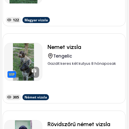
122
Magyar vizsla
Nemet vizsla
Tengelic
Gazdit keres két kutyus 8 hónaposak
VIP
VIP
1
305
Német vizsla
Rövidszőrű német vizsla