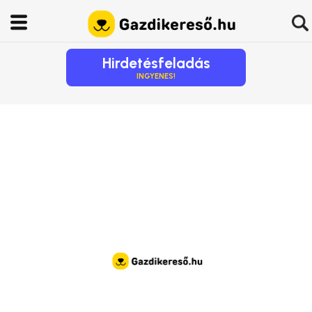
Hirdetésfeladás
INGYENES!