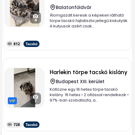
Balatonföldvár
Álomgazdit keresik a képeken látható
4
törpe tacskó fajtatiszta jellegű kiskutyák.
A kutyusok azért csak...
812
Tacskó
Harlekin törpe tacskó kislány
Budapest XIII. kerület
Költözne egy 16 hetes törpe tacskó
kislány. 16 hetes • 2 oltással rendelkezik •
97%-ban szobatiszta, a...
VIP
VIP
7
728
Tacskó