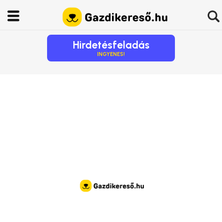
Hirdetésfeladás
INGYENES!