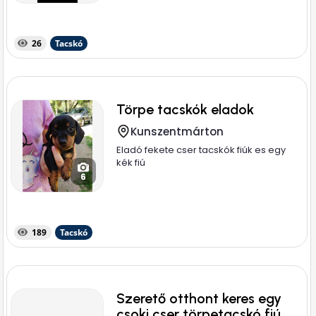
26
Tacskó
Törpe tacskók eladok
Kunszentmárton
Eladó fekete cser tacskók fiúk es egy
kék fiú
6
189
Tacskó
Szerető otthont keres egy
csoki cser törpetacskó fiú