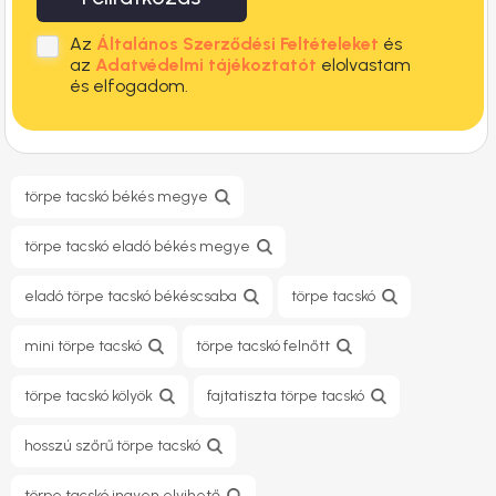
Az
Általános Szerződési Feltételeket
és
az
Adatvédelmi tájékoztatót
elolvastam
és elfogadom.
törpe tacskó békés megye
törpe tacskó eladó békés megye
eladó törpe tacskó békéscsaba
törpe tacskó
mini törpe tacskó
törpe tacskó felnőtt​
törpe tacskó kölyök
fajtatiszta törpe tacskó
hosszú szőrű törpe tacskó
törpe tacskó ingyen elvihető