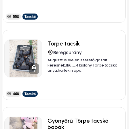
558
Tacskó
Törpe tacsik
Beregsurány
Augusztus elején szerető gazdit
keresnek.1fiú.....4 kislány Törpe tacskó
anya,harlekin apa.
1
468
Tacskó
Gyönyörű Törpe tacskó
babák