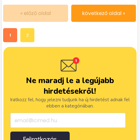
« előző oldal
következő oldal »
1
2
Ne maradj le a legújabb
hirdetésekről!
Iratkozz fel, hogy jelezni tudjunk ha új hirdetést adnak fel
ebben a kategóriában.
Feliratkozás