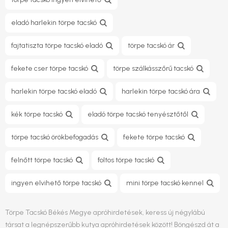
eladó harlekin törpe tacskó
fajtatiszta törpe tacskó eladó
törpe tacskó ár
fekete cser törpe tacskó
törpe szálkásszőrű tacskó
harlekin törpe tacskó eladó
harlekin törpe tacskó ára
kék törpe tacskó
eladó törpe tacskó tenyésztőtől
törpe tacskó örökbefogadás
fekete törpe tacskó
felnőtt törpe tacskó
foltos törpe tacskó
ingyen elvihető törpe tacskó
mini törpe tacskó kennel
Törpe Tacskó Békés Megye apróhirdetések, keress új négylábú
társat a legnépszerűbb kutya apróhirdetések között! Böngészd át a