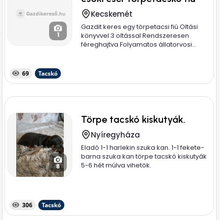
Kecskemét
Gazdit keres egy törpetacsi fiú Oltási
1
könyvvel 3 oltással Rendszeresen
féreghajtva Folyamatos állatorvosi...
69
Tacskó
Törpe tacskó kiskutyák.
Nyíregyháza
Eladó 1-1 harlekin szuka kan. 1-1 fekete-
barna szuka kan törpe tacskó kiskutyák
5-6 hét múlva vihetök.
8
306
Tacskó