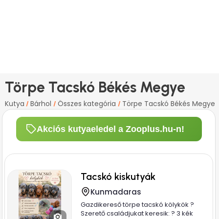
Törpe Tacskó Békés Megye
Kutya
Bárhol
Összes kategória
Törpe Tacskó Békés Megye
/
/
/
Akciós kutyaeledel a Zooplus.hu-n!
Tacskó kiskutyák
Kunmadaras
Gazdikereső törpe tacskó kölykök ?
Szerető családjukat keresik: ? 3 kék