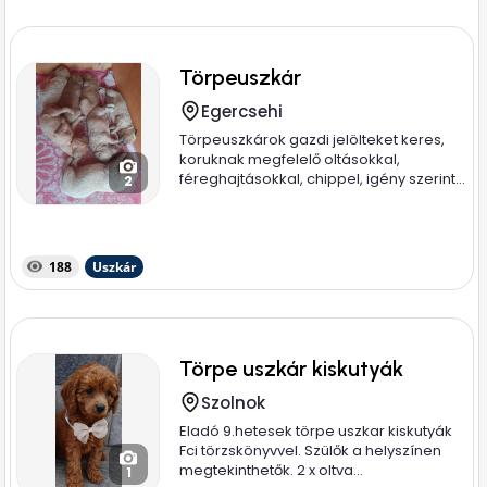
Törpeuszkár
Egercsehi
Törpeuszkárok gazdi jelölteket keres,
koruknak megfelelő oltásokkal,
féreghajtásokkal, chippel, igény szerint...
2
188
Uszkár
Törpe uszkár kiskutyák
Szolnok
Eladó 9.hetesek törpe uszkar kiskutyák
Fci törzskönyvvel. Szülők a helyszínen
megtekinthetők. 2 x oltva...
1