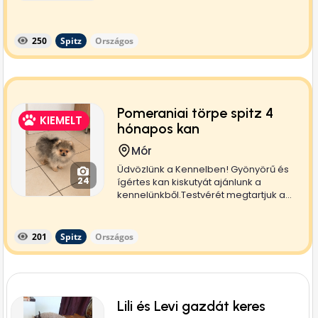
250
Spitz
Országos
Pomeraniai törpe spitz 4
KIEMELT
hónapos kan
Mór
Üdvözlünk a Kennelben! Gyönyörű és
24
ígértes kan kiskutyát ajánlunk a
kennelünkből.Testvérét megtartjuk a...
201
Spitz
Országos
Lili és Levi gazdát keres