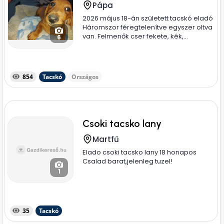
Pápa
2026 május 18-án született tacskó eladó
Háromszor féregtelenítve egyszer oltva
van. Felmenők cser fekete, kék,...
6
854
Tacskó
Országos
Csoki tacsko lany
Martfű
Elado csoki tacsko lany 18 honapos
Csalad barat,jelenleg tuzel!
1
35
Tacskó