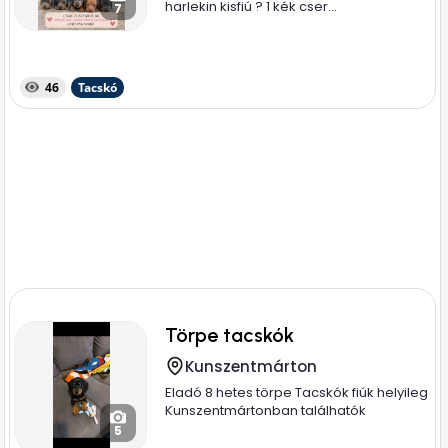
harlekin kisfiú ? 1 kék cser...
7
46
Tacskó
Törpe tacskók
Kunszentmárton
Eladó 8 hetes törpe Tacskók fiúk helyileg
Kunszentmártonban találhatók
5