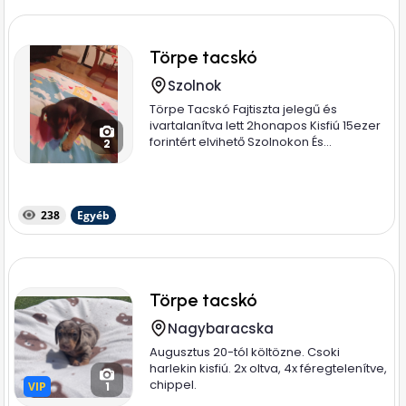
Törpe tacskó
Szolnok
Törpe Tacskó Fajtiszta jelegű és
ivartalanítva lett 2honapos Kisfiú 15ezer
forintért elvihető Szolnokon És...
2
238
Egyéb
Törpe tacskó
Nagybaracska
Augusztus 20-tól költözne. Csoki
harlekin kisfiú. 2x oltva, 4x féregtelenítve,
chippel.
VIP
VIP
1