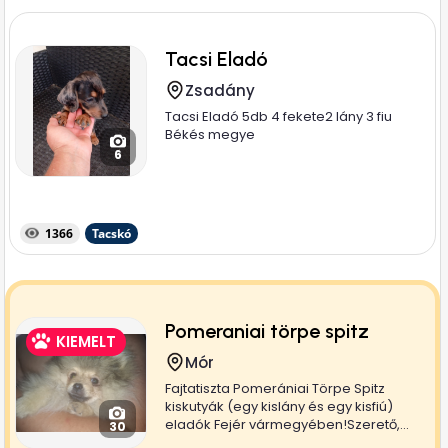
Tacsi Eladó
Zsadány
Tacsi Eladó 5db 4 fekete2 lány 3 fiu
Békés megye
6
1366
Tacskó
Pomeraniai törpe spitz
KIEMELT
Mór
Fajtatiszta Pomerániai Törpe Spitz
kiskutyák (egy kislány és egy kisfiú)
eladók Fejér vármegyében!Szerető,...
30