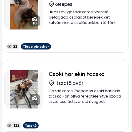
Kerepes
Lili és Levi gazdát keres Szerető
befogadó családot keresek két
kutyámnak a családunkban történt
10
több...
22
Törpe pinscher
Csoki harlekin tacskó
Tiszaföldvár
Gazdit keres 7honapos csoki harlekin
tacskó kan oltva féregtelenítve szoba
tiszta család szerető nyugodt...
1
122
Tacskó