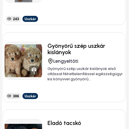
243
Uszkár
Gyönyörű szép uszkár
kislányok
Lengyeltóti
Gyönyörű szép uszkár kislányok első
1
oltással félrettelenítéssel egészségügyi
kis könyvvel gyönyörű...
306
Uszkár
Eladó tacskó