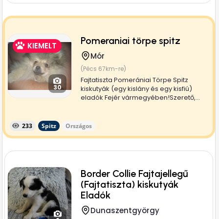
Pomeraniai törpe spitz
KIEMELT
Mór
(Pécs 67km-re)
Fajtatiszta Pomerániai Törpe Spitz
30
kiskutyák (egy kislány és egy kisfiú)
eladók Fejér vármegyében!Szerető,...
233
Spitz
Országos
Border Collie Fajtajellegű
(Fajtatiszta) kiskutyák
Eladók
Dunaszentgyörgy