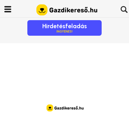
Hirdetésfeladás
INGYENES!