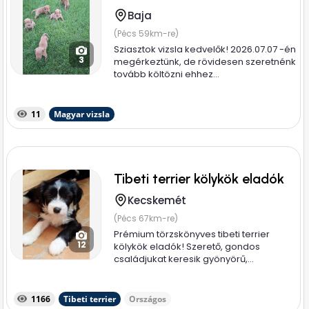
Baja
(Pécs 59km-re)
Sziasztok vizsla kedvelők! 2026.07.07 -én
3
megérkeztünk, de rövidesen szeretnénk
tovább költözni ehhez...
11
Magyar vizsla
Tibeti terrier kölykök eladók
Kecskemét
(Pécs 67km-re)
Prémium törzskönyves tibeti terrier
12
kölykök eladók! Szerető, gondos
családjukat keresik gyönyörű,...
1166
Tibeti terrier
Országos