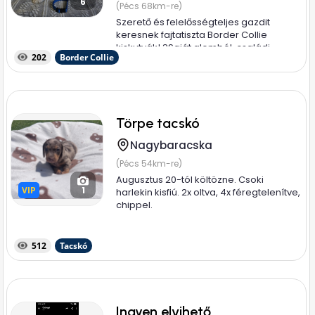
6
(Pécs 68km-re)
Szerető és felelősségteljes gazdit
keresnek fajtatiszta Border Collie
kiskutyák! ? ​Saját alomból, családi...
202
Border Collie
Törpe tacskó
Nagybaracska
(Pécs 54km-re)
Augusztus 20-tól költözne. Csoki
VIP
VIP
1
harlekin kisfiú. 2x oltva, 4x féregtelenítve,
chippel.
512
Tacskó
Ingyen elvihető