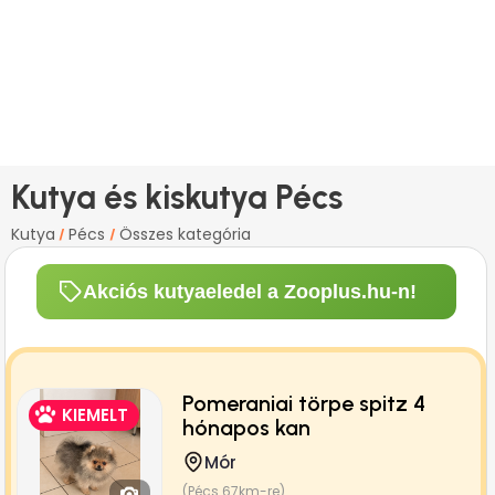
Kutya és kiskutya Pécs
Kutya
Pécs
Összes kategória
/
/
Akciós kutyaeledel a Zooplus.hu-n!
Pomeraniai törpe spitz 4
KIEMELT
hónapos kan
Mór
(Pécs 67km-re)