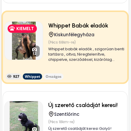
Whippet Babák eladók
KIEMELT
Kiskunfélegyháza
(Pécs 68km-re)
Whippet babák eladók , szigorúan benti
12
tartásra , oltva, féregtelenítve,
chippelve, szerződésel, kizárólag...
927
Whippet
Országos
Új szerető családját keresi!
Szentlőrinc
(Pécs 18km-re)
Új szerető családját keresi Golyó!