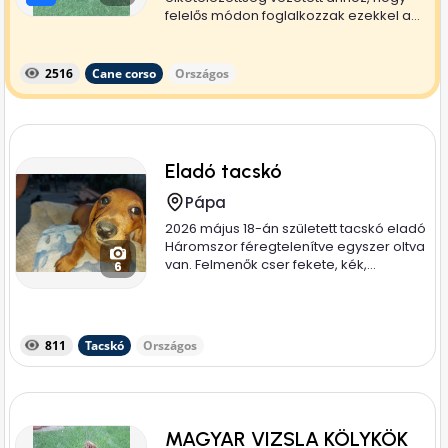
felelős módon foglalkozzak ezekkel a...
2516
Cane corso
Országos
Eladó tacskó
Pápa
2026 május 18-án született tacskó eladó
Háromszor féregtelenítve egyszer oltva
van. Felmenők cser fekete, kék,...
6
811
Tacskó
Országos
MAGYAR VIZSLA KÖLYKÖK