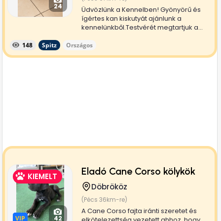
24
Üdvözlünk a Kennelben! Gyönyörű és
ígértes kan kiskutyát ajánlunk a
kennelünkből.Testvérét megtartjuk a...
148
Spitz
Országos
Eladó Cane Corso kölykök
KIEMELT
Döbrököz
(Pécs 36km-re)
A Cane Corso fajta iránti szeretet és
VIP
VIP
42
elkötelezettség vezetett ahhoz, hogy