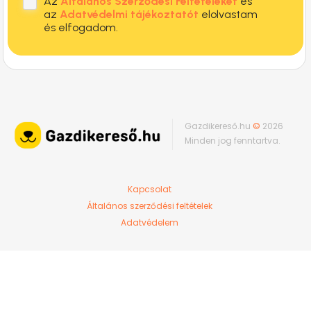
Az
Általános Szerződési Feltételeket
és
az
Adatvédelmi tájékoztatót
elolvastam
és elfogadom.
Gazdikereső.hu
©
2026
Minden jog fenntartva.
Kapcsolat
Általános szerződési feltételek
Adatvédelem