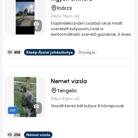
Inárcs
(Pécs 75km-re)
Elajándékoznám családi okok miatt
3
szeretett kutyusom,csak is
leinformálható szerető gazdinak, 6 éves
nyugodt...
408
Közép-Ázsiai juhászkutya
Országos
Nemet vizsla
Tengelic
(Pécs 62km-re)
Gazdit keres két kutyus 8 hónaposak
VIP
VIP
1
256
Német vizsla