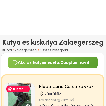
Kutya és kiskutya Zalaegerszeg
Kutya
Zalaegerszeg
Összes kategória
/
/
Akciós kutyaeledel a Zooplus.hu-n!
Eladó Cane Corso kölykök
KIEMELT
Döbrököz
(Zalaegerszeg 72km-re)
A Cane Corso fajta iránti szeretet és