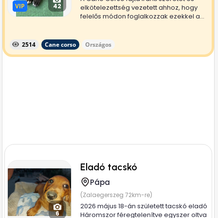
VIP
VIP
42
elkötelezettség vezetett ahhoz, hogy
felelős módon foglalkozzak ezekkel a...
2514
Cane corso
Országos
Eladó tacskó
Pápa
(Zalaegerszeg 72km-re)
2026 május 18-án született tacskó eladó
6
Háromszor féregtelenítve egyszer oltva