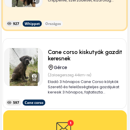
chippelve, szerződésel, kizárólag...
12
927
Whippet
Országos
Cane corso kiskutyák gazdit
keresnek
Gérce
(Zalaegerszeg 44km-re)
10
Eladó 3 hónapos Cane Corso kölykök
Szerető és felelősségteljes gazdijukat
keresik 3 hónapos, fajtatiszta...
597
Cane corso