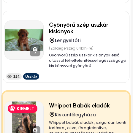
Gyönyörű szép uszkár
kislányok
Lengyeltóti
(Zalaegerszeg 64km-re)
7
Gyönyörű szép uszkár kislányok első
oltással félrettelenítéssel egészségügyi
kis könyvvel gyönyörű...
254
Uszkár
Whippet Babák eladók
KIEMELT
Kiskunfélegyháza
Whippet babák eladók , szigorúan benti
tartásra , oltva, féregtelenítve,