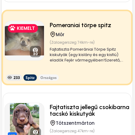
Pomeraniai törpe spitz
KIEMELT
Mór
(Zalaegerszeg 74km-re)
Fajtatiszta Pomerániai Törpe Spitz
30
kiskutyák (egy kislány és egy kisfiú)
eladók Fejér vármegyében!Szerető,...
233
Spitz
Országos
Fajtatiszta jellegű csokibarna
tacskó kiskutyák
Tótszentmárton
(Zalaegerszeg 47km-re)