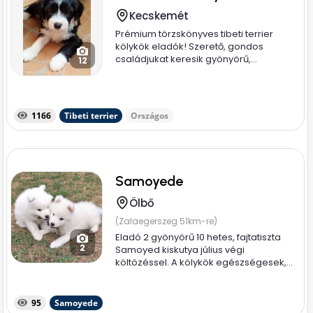
Kecskemét
Prémium törzskönyves tibeti terrier
kölykök eladók! Szerető, gondos
családjukat keresik gyönyörű,...
12
1166
Tibeti terrier
Országos
Samoyede
Ölbő
(Zalaegerszeg 51km-re)
Eladó 2 gyönyörű 10 hetes, fajtatiszta
2
Samoyed kiskutya július végi
költözéssel. A kölykök egészségesek,...
95
Samoyede