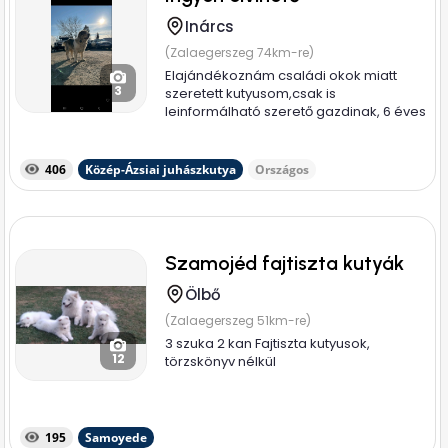
Inárcs
(Zalaegerszeg 74km-re)
Elajándékoznám családi okok miatt
3
szeretett kutyusom,csak is
leinformálható szerető gazdinak, 6 éves
nyugodt...
406
Közép-Ázsiai juhászkutya
Országos
Szamojéd fajtiszta kutyák
Ölbő
(Zalaegerszeg 51km-re)
3 szuka 2 kan Fajtiszta kutyusok,
12
törzskönyv nélkül
195
Samoyede