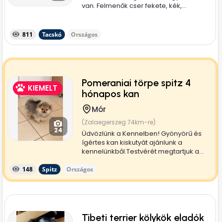
van. Felmenők cser fekete, kék,...
811
Tacskó
Országos
Pomeraniai törpe spitz 4
KIEMELT
hónapos kan
Mór
(Zalaegerszeg 74km-re)
24
Üdvözlünk a Kennelben! Gyönyörű és
ígértes kan kiskutyát ajánlunk a
kennelünkből.Testvérét megtartjuk a...
148
Spitz
Országos
Tibeti terrier kölykök eladók