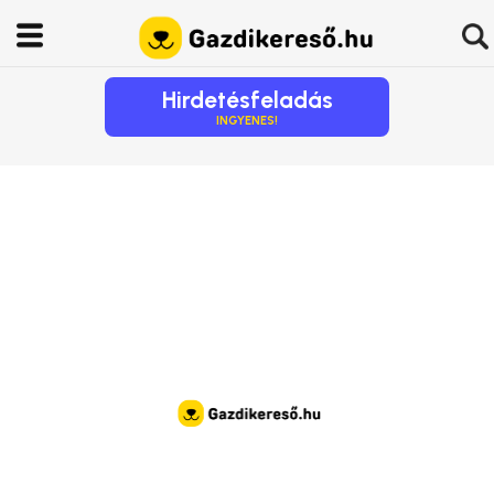
Hirdetésfeladás
INGYENES!