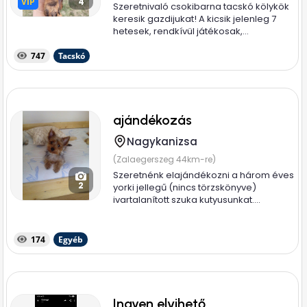
VIP
VIP
4
Szeretnivaló csokibarna tacskó kölykök
keresik gazdijukat! A kicsik jelenleg 7
hetesek, rendkívül játékosak,...
747
Tacskó
ajándékozás
Nagykanizsa
(Zalaegerszeg 44km-re)
Szeretnénk elajándékozni a három éves
2
yorki jellegű (nincs törzskönyve)
ivartalanított szuka kutyusunkat....
174
Egyéb
Ingyen elvihető