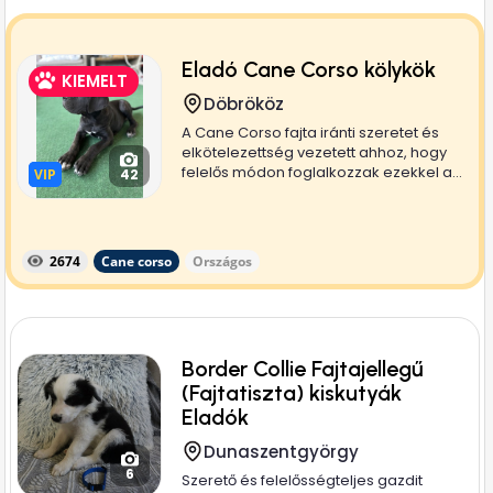
Eladó Cane Corso kölykök
KIEMELT
Döbrököz
A Cane Corso fajta iránti szeretet és
elkötelezettség vezetett ahhoz, hogy
felelős módon foglalkozzak ezekkel a...
VIP
VIP
42
2674
Cane corso
Országos
Border Collie Fajtajellegű
(Fajtatiszta) kiskutyák
Eladók
Dunaszentgyörgy
6
Szerető és felelősségteljes gazdit