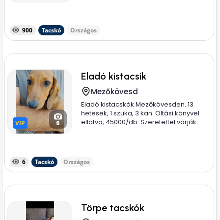
900
Tacskó
Országos
Eladó kistacsik
Mezőkövesd
Eladó kistacskók Mezőkövesden. 13
hetesek, 1 szuka, 3 kan. Oltási könyvel
ellátva, 45000/db. Szeretettel várják...
VIP
VIP
6
6
Tacskó
Országos
Törpe tacskók