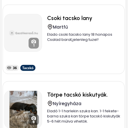
Csoki tacsko lany
Martfű
Elado csoki tacsko lany 18 honapos
Csalad barat,jelenleg tuzel!
1
36
Tacskó
Törpe tacskó kiskutyák.
Nyíregyháza
Eladó 1-1 harlekin szuka kan. 1-1 fekete-
barna szuka kan törpe tacskó kiskutyák
5-6 hét múlva vihetök.
8