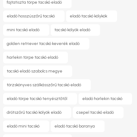
fajtatiszta törpe tacskó eladó
eladó hosszúszőrű tacskó
eladó tacskó kölykök
mini tacskó eladó
tacskó kölyök eladó
golden retriever tacskó keverék eladó
harlekin törpe tacskó eladó
tacskó eladó szabolcs megye
törzskönyves szálkásszőrű tacskó eladó
eladó törpe tacskó tenyésztőtől
eladó harlekin tacskó
drótszőrű tacskó kölyök eladó
csepel tacskó eladó
eladó mini tacskó
eladó tacskó baranya