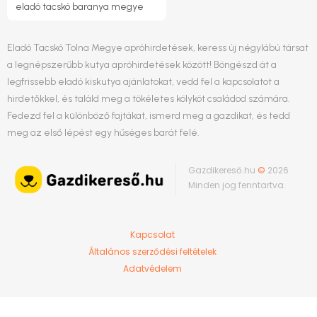
eladó tacskó baranya megye
Eladó Tacskó Tolna Megye apróhirdetések, keress új négylábú társat
a legnépszerűbb kutya apróhirdetések között! Böngészd át a
legfrissebb eladó kiskutya ajánlatokat, vedd fel a kapcsolatot a
hirdetőkkel, és találd meg a tökéletes kölyköt családod számára.
Fedezd fel a különböző fajtákat, ismerd meg a gazdikat, és tedd
meg az első lépést egy hűséges barát felé.
Gazdikereső.hu
©
2026
Minden jog fenntartva.
Kapcsolat
Általános szerződési feltételek
Adatvédelem