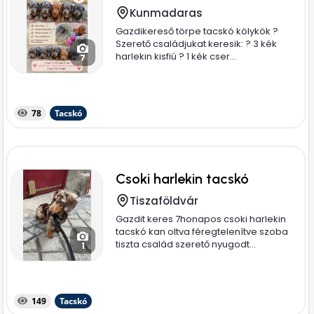
Kunmadaras
Gazdikereső törpe tacskó kölykök ?
Szerető családjukat keresik: ? 3 kék
harlekin kisfiú ? 1 kék cser...
7
78
Tacskó
Csoki harlekin tacskó
Tiszaföldvár
Gazdit keres 7honapos csoki harlekin
tacskó kan oltva féregtelenítve szoba
tiszta család szerető nyugodt...
1
149
Tacskó