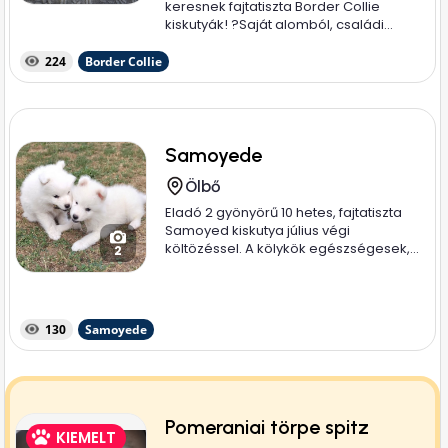
keresnek fajtatiszta Border Collie
kiskutyák! ? ​Saját alomból, családi...
224
Border Collie
Samoyede
Ölbő
Eladó 2 gyönyörű 10 hetes, fajtatiszta
Samoyed kiskutya július végi
költözéssel. A kölykök egészségesek,...
2
130
Samoyede
Pomeraniai törpe spitz
KIEMELT