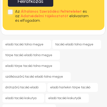
Feliratkozás
Az
Általános Szerződési Feltételeket
és
az
Adatvédelmi tájékoztatót
elolvastam
és elfogadom.
eladó tacskó tolna megye
tacskó eladó tolna megye
törpe tacskó eladó tolna megye
eladó törpe tacskó tolna megye
szálkásszőrű tacskó eladó tolna megye
drótszőrű tacskó eladó
eladó harlekin törpe tacskó
eladó tacskó kiskutya
eladó tacskó kiskutyák