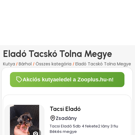
Eladó Tacskó Tolna Megye
Kutya
Bárhol
Összes kategória
Eladó Tacskó Tolna Megye
/
/
/
Akciós kutyaeledel a Zooplus.hu-n!
Tacsi Eladó
Zsadány
Tacsi Eladó 5db 4 fekete2 lány 3 fiu
Békés megye