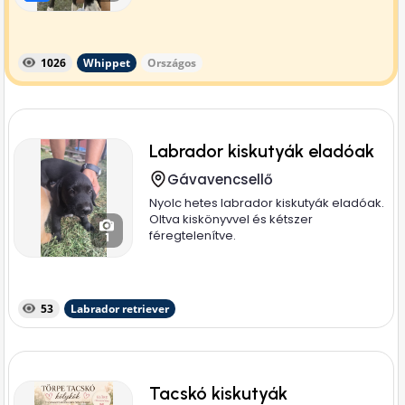
1026
Whippet
Országos
Labrador kiskutyák eladóak
Gávavencsellő
Nyolc hetes labrador kiskutyák eladóak.
Oltva kiskönyvvel és kétszer
féregtelenítve.
1
53
Labrador retriever
Tacskó kiskutyák