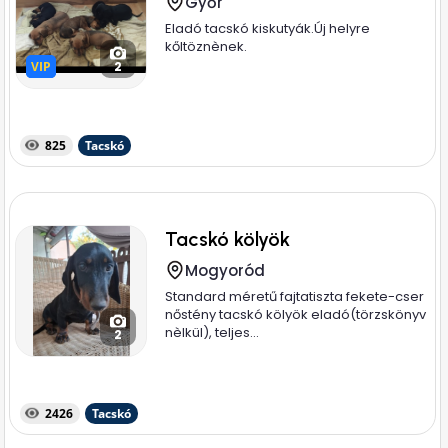
Győr
Eladó tacskó kiskutyák.Új helyre
kőltöznènek.
VIP
VIP
2
825
Tacskó
Tacskó kölyök
Mogyoród
Standard méretű fajtatiszta fekete-cser
nőstény tacskó kölyök eladó(törzskönyv
nèlkül), teljes...
2
2426
Tacskó