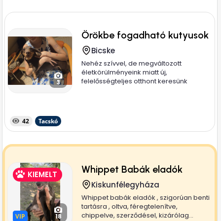
Örökbe fogadható kutyusok
Bicske
Nehéz szívvel, de megváltozott
életkörülményeink miatt új,
felelősségteljes otthont keresünk
3
imádott...
42
Tacskó
Whippet Babák eladók
KIEMELT
Kiskunfélegyháza
Whippet babák eladók , szigorúan benti
tartásra , oltva, féregtelenítve,
chippelve, szerződésel, kizárólag...
VIP
VIP
18