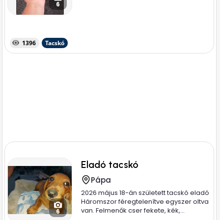
6
1396
Tacskó
Eladó tacskó
Pápa
2026 május 18-án született tacskó eladó
Háromszor féregtelenítve egyszer oltva
van. Felmenők cser fekete, kék,...
6