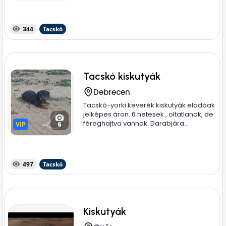
344
Tacskó
Tacskó kiskutyák
Debrecen
Tacskó-yorki keverék kiskutyák eladóak
jelképes áron. 6 hetesek , oltatlanok, de
féreghajtva vannak. Darabjára...
VIP
VIP
6
497
Tacskó
Kiskutyák