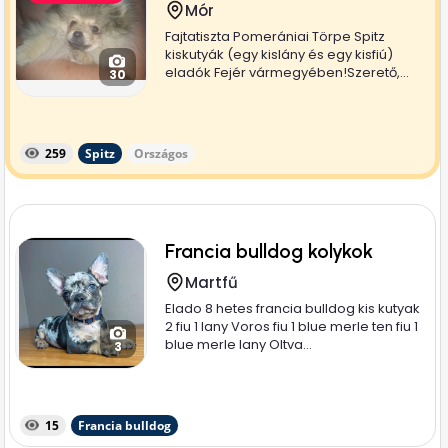
Mór
Fajtatiszta Pomerániai Törpe Spitz
kiskutyák (egy kislány és egy kisfiú)
eladók Fejér vármegyében!Szerető,...
30
259
Spitz
Országos
Francia bulldog kolykok
Martfű
Elado 8 hetes francia bulldog kis kutyak
2 fiu 1 lany Voros fiu 1 blue merle ten fiu 1
blue merle lany Oltva...
3
15
Francia bulldog