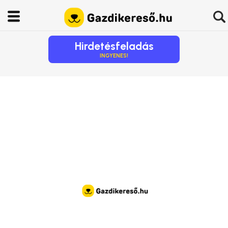
Hirdetésfeladás
INGYENES!