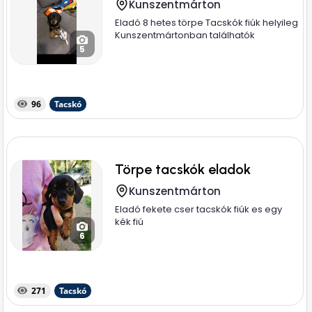
Kunszentmárton
Eladó 8 hetes törpe Tacskók fiúk helyileg
Kunszentmártonban találhatók
5
96
Tacskó
Törpe tacskók eladok
Kunszentmárton
Eladó fekete cser tacskók fiúk es egy
kék fiú
6
271
Tacskó