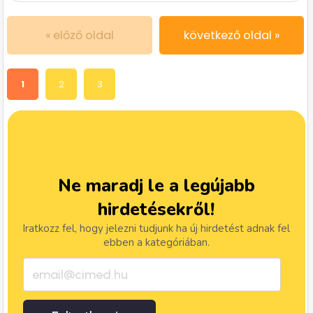
« előző oldal
következő oldal »
1
2
3
Ne maradj le a legújabb
hirdetésekről!
Iratkozz fel, hogy jelezni tudjunk ha új hirdetést adnak fel
ebben a kategóriában.