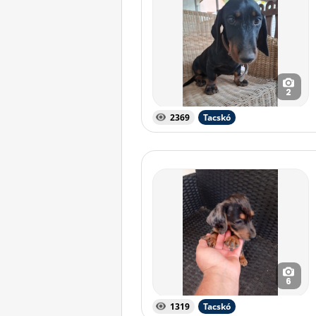
2
2369
Tacskó
6
1319
Tacskó