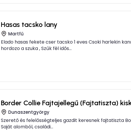
Hasas tacsko lany
Martfű
Elado hasas fekete cser tacsko 1 eves Csoki harlekin kan
hordozo a szuka , Szűk fèl idős...
Border Collie Fajtajellegű (Fajtatiszta) ki
Dunaszentgyörgy
Szerető és felelősségteljes gazdit keresnek fajtatiszta Bord
Saját alomból, családi...