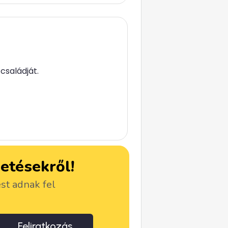
családját.
detésekről!
ést adnak fel
Feliratkozás