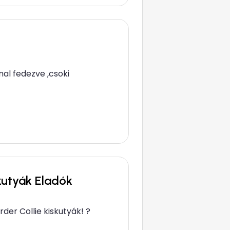
nal fedezve ,csoki
skutyák Eladók
er Collie kiskutyák! ? ​