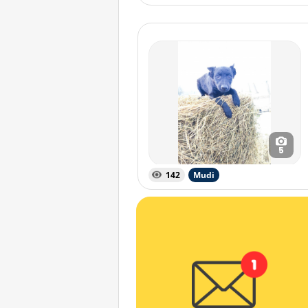
5
142
Mudi