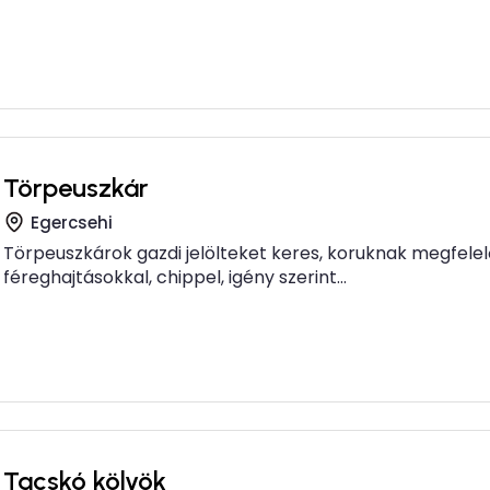
Törpeuszkár
Egercsehi
Törpeuszkárok gazdi jelölteket keres, koruknak megfelel
féreghajtásokkal, chippel, igény szerint...
Tacskó kölyök