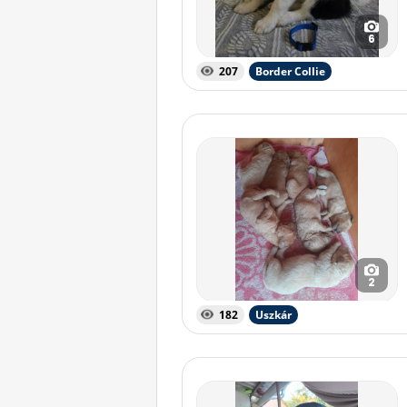
6
207
Border Collie
2
182
Uszkár