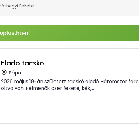
náthegyi Fekete
oplus.hu-n!
Eladó tacskó
Pápa
2026 május 18-án született tacskó eladó Háromszor fére
oltva van. Felmenők cser fekete, kék,...