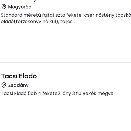
Mogyoród
Standard méretű fajtatiszta fekete-cser nőstény tacskó
eladó(törzskönyv nèlkül), teljes...
Tacsi Eladó
Zsadány
Tacsi Eladó 5db 4 fekete2 lány 3 fiu Békés megye