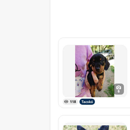
6
118
Tacskó