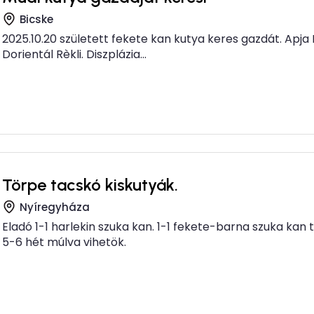
Bicske
2025.10.20 született fekete kan kutya keres gazdát. Apja D
Dorientál Rèkli. Diszplázia...
Törpe tacskó kiskutyák.
Nyíregyháza
Eladó 1-1 harlekin szuka kan. 1-1 fekete-barna szuka kan
5-6 hét múlva vihetök.