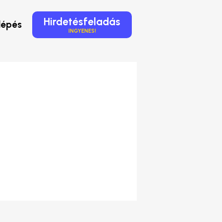
Hirdetésfeladás
lépés
INGYENES!