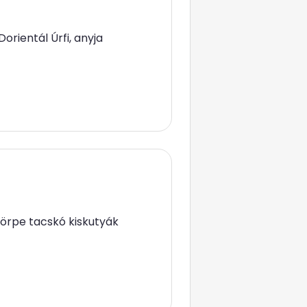
orientál Úrfi, anyja
 törpe tacskó kiskutyák