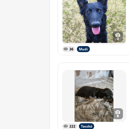
3
36
Mudi
8
222
Tacskó