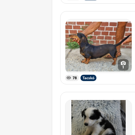
1
78
Tacskó