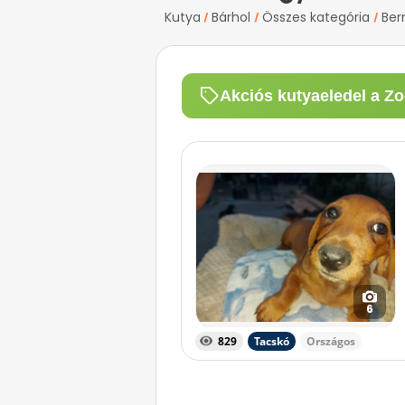
Kutya
Bárhol
Összes kategória
Ber
/
/
/
Akciós kutyaeledel a Zo
6
829
Tacskó
Országos