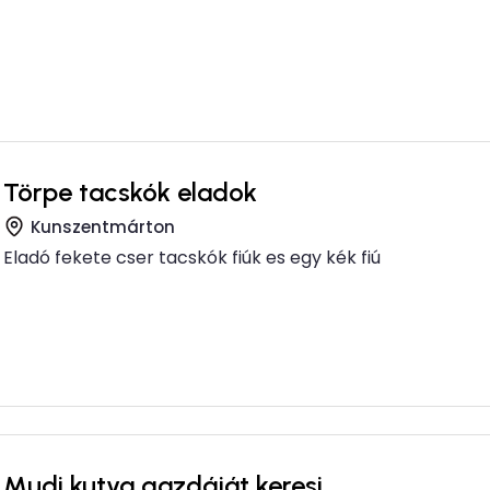
Törpe tacskók eladok
Kunszentmárton
Eladó fekete cser tacskók fiúk es egy kék fiú
Mudi kutya gazdáját keresi