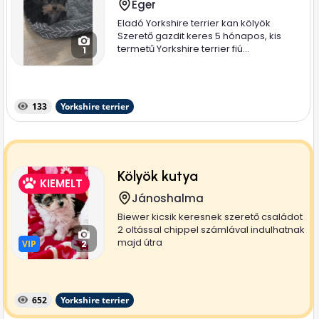
Eger
Eladó Yorkshire terrier kan kölyök
Szerető gazdit keres 5 hónapos, kis
termetű Yorkshire terrier fiú...
1
133
Yorkshire terrier
Kölyök kutya
KIEMELT
Jánoshalma
Biewer kicsik keresnek szerető családot
2 oltással chippel számlával indulhatnak
majd útra
VIP
VIP
2
652
Yorkshire terrier