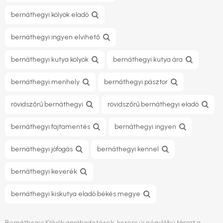
bernáthegyi kölyök eladó
bernáthegyi ingyen elvihető
bernáthegyi kutya kölyök
bernáthegyi kutya ára
bernáthegyi menhely
bernáthegyi pásztor
rövidszőrű bernáthegyi
rövidszőrű bernáthegyi eladó
bernáthegyi fajtamentés
bernáthegyi ingyen
bernáthegyi jófogás
bernáthegyi kennel
bernáthegyi keverék
bernáthegyi kiskutya eladó békés megye
Bernáthegyi Kölyök apróhirdetések, keress új négylábú társat a