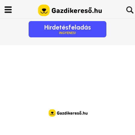
Hirdetésfeladás
INGYENES!