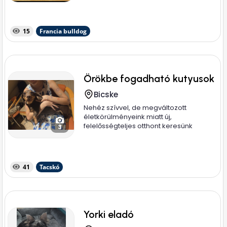
15
Francia bulldog
Örökbe fogadható kutyusok
Bicske
Nehéz szívvel, de megváltozott
életkörülményeink miatt új,
felelősségteljes otthont keresünk
3
imádott...
41
Tacskó
Yorki eladó