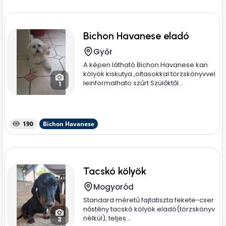
Bichon Havanese eladó
Győr
A képen látható Bichon Havanese kan
kölyök kiskutya ,oltasokkal törzskönyvvel
leinformalhato szűrt Szülőktől...
1
190
Bichon Havanese
Tacskó kölyök
Mogyoród
Standard méretű fajtatiszta fekete-cser
nőstény tacskó kölyök eladó(törzskönyv
nèlkül), teljes...
2