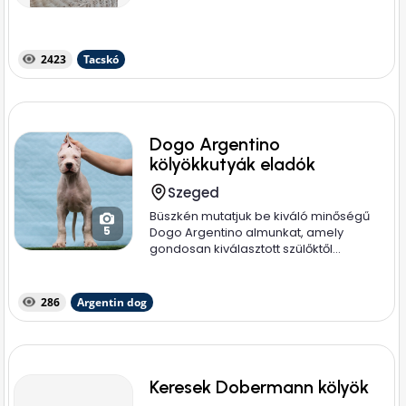
2423
Tacskó
Dogo Argentino
kölyökkutyák eladók
Szeged
Büszkén mutatjuk be kiváló minőségű
5
Dogo Argentino almunkat, amely
gondosan kiválasztott szülőktől...
286
Argentin dog
Keresek Dobermann kölyök