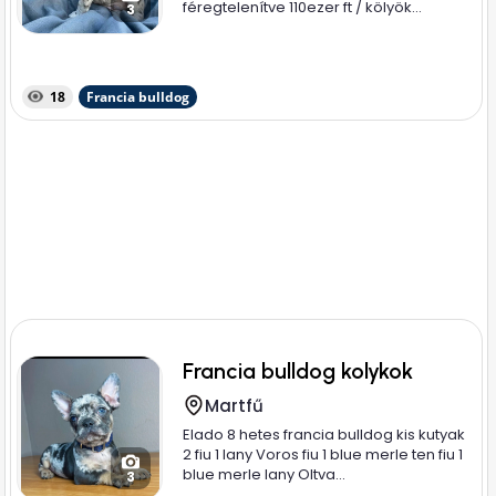
féregtelenítve 110ezer ft / kölyök...
3
18
Francia bulldog
Francia bulldog kolykok
Martfű
Elado 8 hetes francia bulldog kis kutyak
2 fiu 1 lany Voros fiu 1 blue merle ten fiu 1
blue merle lany Oltva...
3