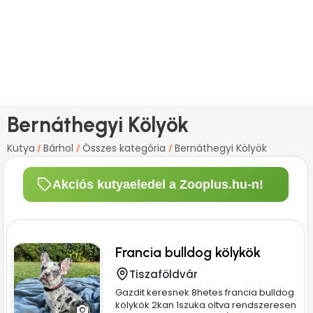
Bernáthegyi Kölyök
Kutya
Bárhol
Összes kategória
Bernáthegyi Kölyök
/
/
/
Akciós kutyaeledel a Zooplus.hu-n!
Francia bulldog kölykök
Tiszaföldvár
Gazdit keresnek 8hetes francia bulldog
kölykök 2kan 1szuka oltva rendszeresen