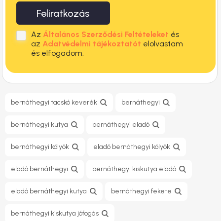
Feliratkozás
Az
Általános Szerződési Feltételeket
és
az
Adatvédelmi tájékoztatót
elolvastam
és elfogadom.
bernáthegyi tacskó keverék
bernáthegyi
bernáthegyi kutya
bernáthegyi eladó
bernáthegyi kölyök
eladó bernáthegyi kölyök
eladó bernáthegyi
bernáthegyi kiskutya eladó
eladó bernáthegyi kutya
bernáthegyi fekete
bernáthegyi kiskutya jófogás