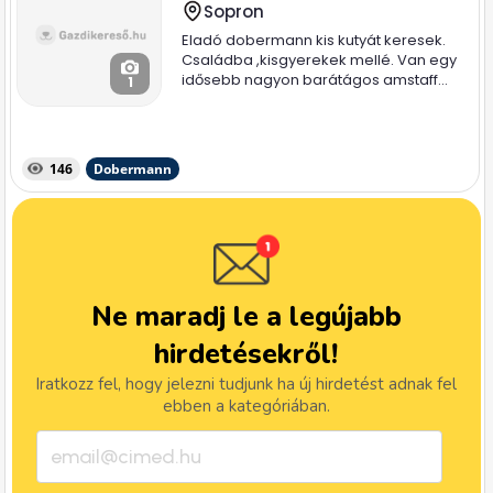
Sopron
Eladó dobermann kis kutyát keresek.
Családba ,kisgyerekek mellé. Van egy
idősebb nagyon barátágos amstaff...
1
146
Dobermann
Ne maradj le a legújabb
hirdetésekről!
Iratkozz fel, hogy jelezni tudjunk ha új hirdetést adnak fel
ebben a kategóriában.