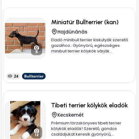
Miniatür Bullterrier (kan)
Hajdúnánás
Eladó minibull terrier kiskutyák szerető
gazdihoz.. Gyönyörű, egészséges
minibull terrier kölykök várják...
5
24
Bullterrier
Tibeti terrier kölykök eladók
Kecskemét
Prémium törzskönyves tibeti terrier
kölykök eladók! Szerető, gondos
családjukat keresik gyönyörű,...
12