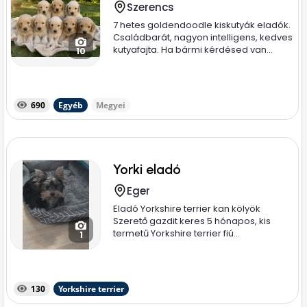
Szerencs
7 hetes goldendoodle kiskutyák eladók.
Családbarát, nagyon intelligens, kedves
kutyafajta. Ha bármi kérdésed van...
10
690
Egyéb
Megyei
Yorki eladó
Eger
Eladó Yorkshire terrier kan kölyök
Szerető gazdit keres 5 hónapos, kis
termetű Yorkshire terrier fiú...
1
130
Yorkshire terrier