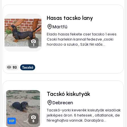
Hasas tacsko lany
Martfű
Elado hasas fekete cser tacsko 1 eves
Csoki harlekin kannal fedezve ,csoki
hordozo a szuka , Szűk fèl idős...
1
93
Tacskó
Tacskó kiskutyák
Debrecen
Tacskó-yorki keverék kiskutyák eladóak
jelképes áron. 6 hetesek , oltatlanok, de
féreghajtva vannak. Darabjára...
VIP
VIP
6