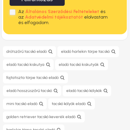
Az
Általános Szerződési Feltételeket
és
az
Adatvédelmi tájékoztatót
elolvastam
és elfogadom.
drótszőrű tacskó eladó
eladó harlekin törpe tacskó
eladó tacskó kiskutya
eladó tacskó kiskutyák
fajtatiszta törpe tacskó eladó
eladó hosszúszőrű tacskó
eladó tacskó kölykök
mini tacskó eladó
tacskó kölyök eladó
golden retriever tacskó keverék eladó
harlekin törpe tacskó eladó