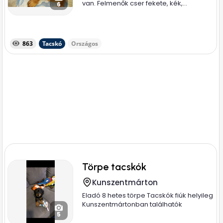
van. Felmenők cser fekete, kék,...
6
863
Tacskó
Országos
Törpe tacskók
Kunszentmárton
Eladó 8 hetes törpe Tacskók fiúk helyileg
Kunszentmártonban találhatók
5