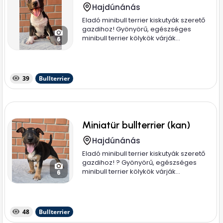
Hajdúnánás
Eladó minibull terrier kiskutyák szerető
gazdihoz! Gyönyörű, egészséges
minibull terrier kölykök várják...
6
39
Bullterrier
Miniatür bullterrier (kan)
Hajdúnánás
Eladó minibull terrier kiskutyák szerető
gazdihoz! ? Gyönyörű, egészséges
minibull terrier kölykök várják...
6
48
Bullterrier