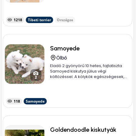
1218
Tibeti terrier
Országos
Samoyede
Ölbő
Eladó 2 gyönyörű 10 hetes, fajtatiszta
Samoyed kiskutya július végi
költözéssel. A kölykök egészségesek,...
2
118
Samoyede
Goldendoodle kiskutyák