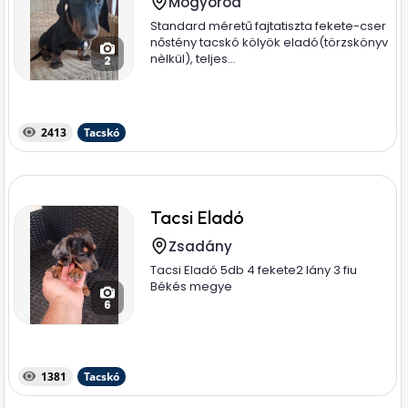
Mogyoród
Standard méretű fajtatiszta fekete-cser
nőstény tacskó kölyök eladó(törzskönyv
nèlkül), teljes...
2
2413
Tacskó
Tacsi Eladó
Zsadány
Tacsi Eladó 5db 4 fekete2 lány 3 fiu
Békés megye
6
1381
Tacskó