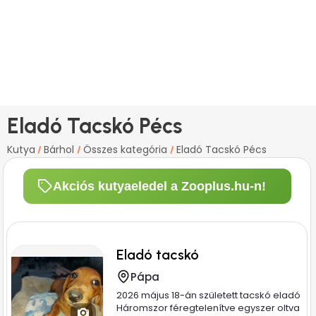
Eladó Tacskó Pécs
Kutya
Bárhol
Összes kategória
Eladó Tacskó Pécs
/
/
/
Akciós kutyaeledel a Zooplus.hu-n!
Eladó tacskó
Pápa
2026 május 18-án született tacskó eladó
Háromszor féregtelenítve egyszer oltva