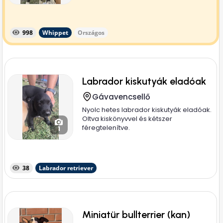
998
Whippet
Országos
Labrador kiskutyák eladóak
Gávavencsellő
Nyolc hetes labrador kiskutyák eladóak.
Oltva kiskönyvvel és kétszer
féregtelenítve.
1
38
Labrador retriever
Miniatür bullterrier (kan)