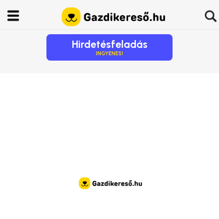
Hirdetésfeladás
INGYENES!