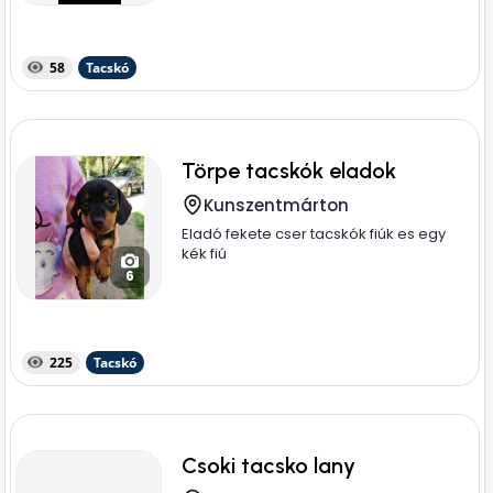
58
Tacskó
Törpe tacskók eladok
Kunszentmárton
Eladó fekete cser tacskók fiúk es egy
kék fiú
6
225
Tacskó
Csoki tacsko lany