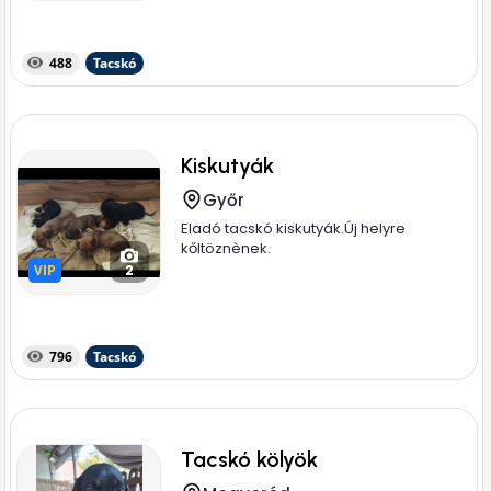
488
Tacskó
Kiskutyák
Győr
Eladó tacskó kiskutyák.Új helyre
kőltöznènek.
VIP
VIP
2
796
Tacskó
Tacskó kölyök