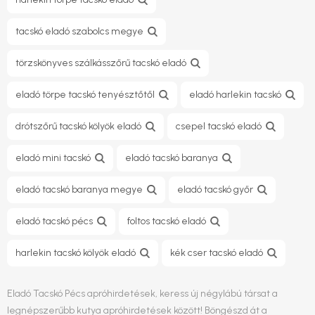
tacskó eladó szabolcs megye
törzskönyves szálkásszőrű tacskó eladó
eladó törpe tacskó tenyésztőtől
eladó harlekin tacskó
drótszőrű tacskó kölyök eladó
csepel tacskó eladó
eladó mini tacskó
eladó tacskó baranya
eladó tacskó baranya megye
eladó tacskó győr
eladó tacskó pécs
foltos tacskó eladó
harlekin tacskó kölyök eladó
kék cser tacskó eladó
Eladó Tacskó Pécs apróhirdetések, keress új négylábú társat a
legnépszerűbb kutya apróhirdetések között! Böngészd át a