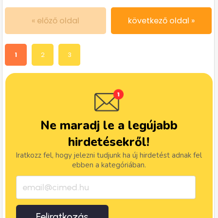
« előző oldal
következő oldal »
1
2
3
Ne maradj le a legújabb
hirdetésekről!
Iratkozz fel, hogy jelezni tudjunk ha új hirdetést adnak fel
ebben a kategóriában.
Feliratkozás