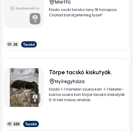
Martfű
Elado csoki tacsko lany 18 honapos
Csalad barat,jelenleg tuzel!
1
35
Tacskó
Törpe tacskó kiskutyák.
Nyíregyháza
Eladó 1-1 harlekin szuka kan. 1-1 fekete-
barna szuka kan törpe tacskó kiskutyák
5-6 hét múlva vihetök.
8
320
Tacskó