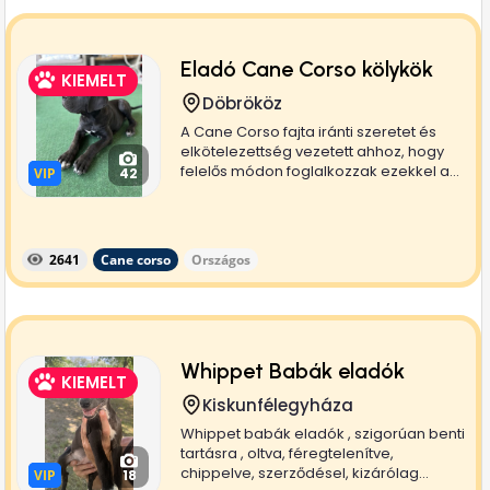
Eladó Cane Corso kölykök
KIEMELT
Döbrököz
A Cane Corso fajta iránti szeretet és
elkötelezettség vezetett ahhoz, hogy
felelős módon foglalkozzak ezekkel a...
VIP
VIP
42
2641
Cane corso
Országos
Whippet Babák eladók
KIEMELT
Kiskunfélegyháza
Whippet babák eladók , szigorúan benti
tartásra , oltva, féregtelenítve,
chippelve, szerződésel, kizárólag...
VIP
VIP
18