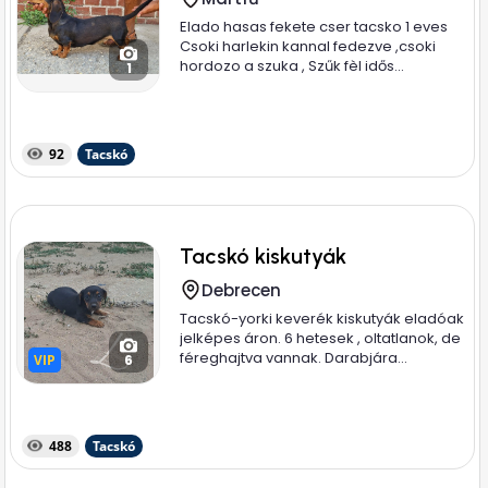
Elado hasas fekete cser tacsko 1 eves
Csoki harlekin kannal fedezve ,csoki
hordozo a szuka , Szűk fèl idős...
1
92
Tacskó
Tacskó kiskutyák
Debrecen
Tacskó-yorki keverék kiskutyák eladóak
jelképes áron. 6 hetesek , oltatlanok, de
féreghajtva vannak. Darabjára...
VIP
VIP
6
488
Tacskó