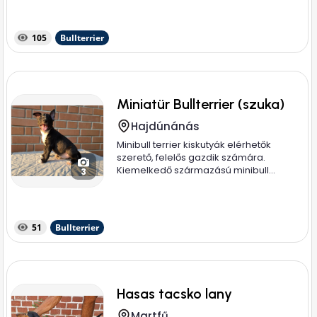
105
Bullterrier
Miniatür Bullterrier (szuka)
Hajdúnánás
Minibull terrier kiskutyák elérhetők
szerető, felelős gazdik számára.
Kiemelkedő származású minibull...
3
51
Bullterrier
Hasas tacsko lany
Martfű