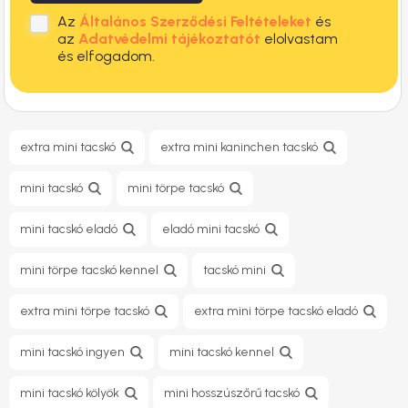
Az
Általános Szerződési Feltételeket
és
az
Adatvédelmi tájékoztatót
elolvastam
és elfogadom.
extra mini tacskó
extra mini kaninchen tacskó
mini tacskó
mini törpe tacskó
mini tacskó eladó
eladó mini tacskó
mini törpe tacskó kennel
tacskó mini
extra mini törpe tacskó
extra mini törpe tacskó eladó
mini tacskó ingyen
mini tacskó kennel
mini tacskó kölyök
mini hosszúszőrű tacskó