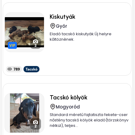
Kiskutyák
Győr
Eladó tacskó kiskutyák.Új helyre
kőltöznènek.
VIP
VIP
2
789
Tacskó
Tacskó kölyök
Mogyoród
Standard méretű fajtatiszta fekete-cser
nőstény tacskó kölyök eladó(törzskönyv
nèlkül), teljes...
2