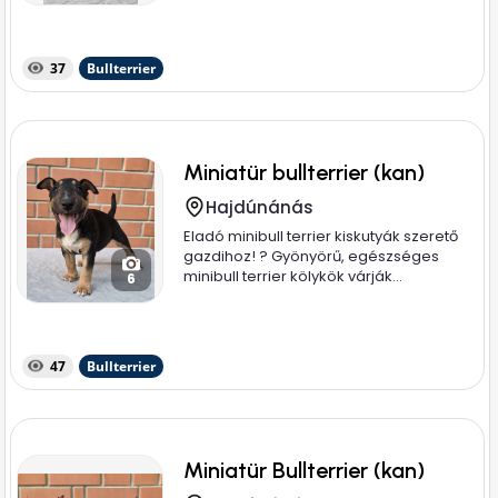
37
Bullterrier
Miniatür bullterrier (kan)
Hajdúnánás
Eladó minibull terrier kiskutyák szerető
gazdihoz! ? Gyönyörű, egészséges
minibull terrier kölykök várják...
6
47
Bullterrier
Miniatür Bullterrier (kan)