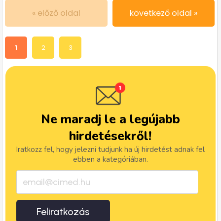
« előző oldal
következő oldal »
1
2
3
Ne maradj le a legújabb
hirdetésekről!
Iratkozz fel, hogy jelezni tudjunk ha új hirdetést adnak fel
ebben a kategóriában.
Feliratkozás