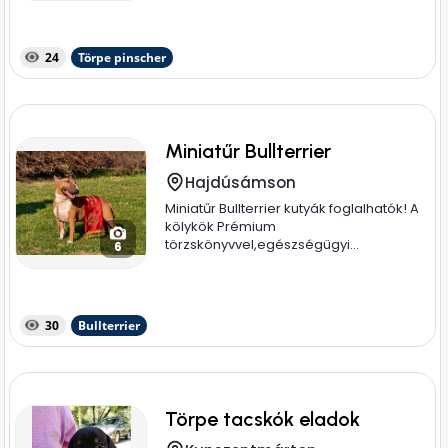
24
Törpe pinscher
Miniatűr Bullterrier
Hajdúsámson
Miniatűr Bullterrier kutyák foglalhatók! A
kölykök Prémium
törzskönyvvel,egészségügyi...
6
30
Bullterrier
Törpe tacskók eladok