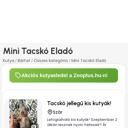
Mini Tacskó Eladó
Kutya
Bárhol
Összes kategória
Mini Tacskó Eladó
/
/
/
Akciós kutyaeledel a Zooplus.hu-n!
Tacskó jellegű kis kutyák!
Szár
Lefoglalható kis kutyák! Szeptember 2
dikán lesznek nyolc hetesek!! Ár