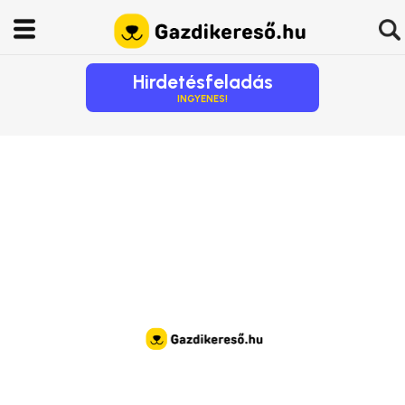
Hirdetésfeladás
INGYENES!