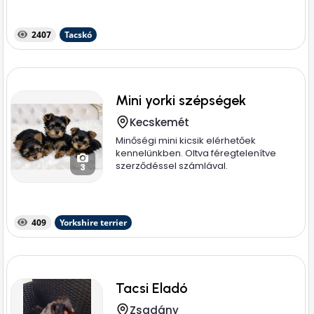
2407
Tacskó
Mini yorki szépségek
Kecskemét
Minőségi mini kicsik elérhetőek
kennelünkben. Oltva féregtelenítve
szerződéssel számlával.
3
409
Yorkshire terrier
Tacsi Eladó
Zsadány