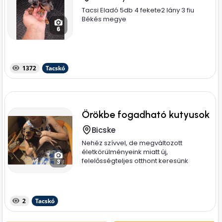
Tacsi Eladó 5db 4 fekete2 lány 3 fiu
Békés megye
6
1372
Tacskó
Örökbe fogadható kutyusok
Bicske
Nehéz szívvel, de megváltozott
életkörülményeink miatt új,
felelősségteljes otthont keresünk
3
imádott...
2
Tacskó