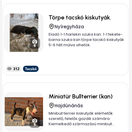
Törpe tacskó kiskutyák.
Nyíregyháza
Eladó 1-1 harlekin szuka kan. 1-1 fekete-
barna szuka kan törpe tacskó kiskutyák
5-6 hét múlva vihetök.
8
312
Tacskó
Miniatür Bullterrier (kan)
Hajdúnánás
Minibull terrier kiskutyák elérhetők
szerető, felelős gazdik számára.
Kiemelkedő származású minibull...
5