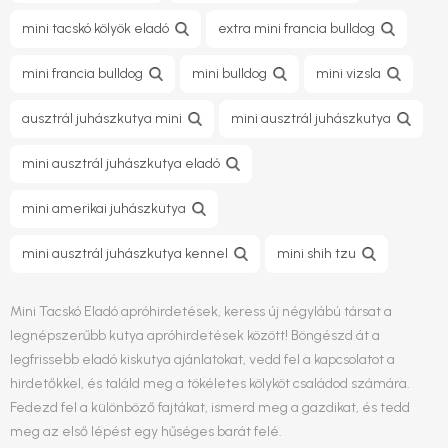
mini tacskó kölyök eladó
extra mini francia bulldog
mini francia bulldog
mini bulldog
mini vizsla
ausztrál juhászkutya mini
mini ausztrál juhászkutya
mini ausztrál juhászkutya eladó
mini amerikai juhászkutya
mini ausztrál juhászkutya kennel
mini shih tzu
Mini Tacskó Eladó apróhirdetések, keress új négylábú társat a
legnépszerűbb kutya apróhirdetések között! Böngészd át a
legfrissebb eladó kiskutya ajánlatokat, vedd fel a kapcsolatot a
hirdetőkkel, és találd meg a tökéletes kölyköt családod számára.
Fedezd fel a különböző fajtákat, ismerd meg a gazdikat, és tedd
meg az első lépést egy hűséges barát felé.