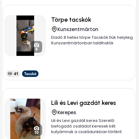
Törpe tacskók
Kunszentmárton
Eladó 8 hetes törpe Tacskók fiúk helyileg
Kunszentmártonban találhatók
5
41
Tacskó
Lili és Levi gazdát keres
Kerepes
Lili és Levi gazdát keres Szerető
befogadó családot keresek két
kutyámnak a családunkban történt
10
több...