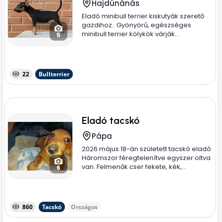
Hajdúnánás
Eladó minibull terrier kiskutyák szerető
gazdihoz.. Gyönyörű, egészséges
minibull terrier kölykök várják...
5
22
Bullterrier
Eladó tacskó
Pápa
2026 május 18-án született tacskó eladó
Háromszor féregtelenítve egyszer oltva
van. Felmenők cser fekete, kék,...
6
860
Tacskó
Országos