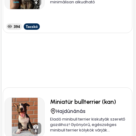
minimálisan alkudható
4
394
Tacskó
Miniatür bullterrier (kan)
Hajdúnánás
Eladó minibull terrier kiskutyák szerető
gazdihoz! Gyönyörű, egészséges
minibull terrier kölykök várják...
6