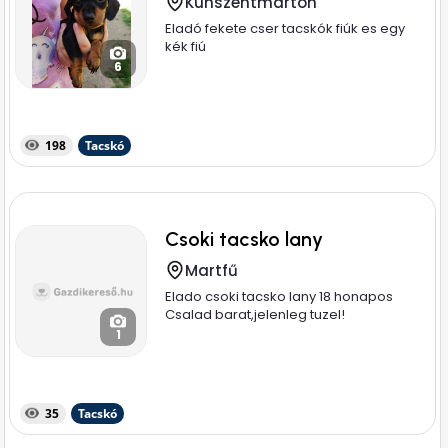
Kunszentmárton
Eladó fekete cser tacskók fiúk es egy
kék fiú
6
198
Tacskó
Csoki tacsko lany
Martfű
Elado csoki tacsko lany 18 honapos
Csalad barat,jelenleg tuzel!
1
35
Tacskó