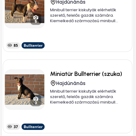
Hajdúnánás
Minibull terrier kiskutyák elérhetők
szerető, felelős gazdik számára.
Kiemelkedő származású minibull...
5
85
Bullterrier
Miniatür Bullterrier (szuka)
Hajdúnánás
Minibull terrier kiskutyák elérhetők
szerető, felelős gazdik számára.
Kiemelkedő származású minibull...
3
37
Bullterrier