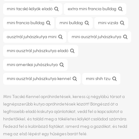
mini tacskó kölyök eladó
extra mini francia bulldog
mini francia bulldog
mini bulldog
mini vizsla
ausztrál juhászkutya mini
mini ausztrál juhászkutya
mini ausztrál juhászkutya eladó
mini amerikai juhászkutya
mini ausztrál juhászkutya kennel
mini shih tzu
Mini Tacskó Kennel apróhirdetések, keress új négylábú társat a
legnépszerűbb kutya apróhirdetések között! Böngészd át a
legfrissebb eladó kiskutya ajánlatokat, vedd fel a kapcsolatot a
hirdetőkkel, és találd meg a tökéletes kölyköt családod számára.
Fedezd fel a különböző fajtákat, ismerd meg a gazdikat, és tedd
meg az első lépést egy hűséges barát felé.