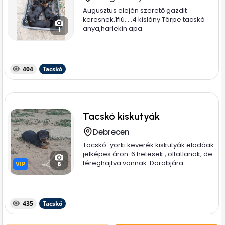
Augusztus elején szerető gazdit
keresnek.1fiú.....4 kislány Törpe tacskó
anya,harlekin apa.
1
404
Tacskó
Tacskó kiskutyák
Debrecen
Tacskó-yorki keverék kiskutyák eladóak
jelképes áron. 6 hetesek , oltatlanok, de
féreghajtva vannak. Darabjára...
VIP
VIP
6
435
Tacskó