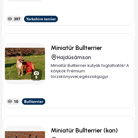
397
Yorkshire terrier
Miniatűr Bullterrier
Hajdúsámson
Miniatűr Bullterrier kutyák foglalhatók! A
kölykök Prémium
törzskönyvvel,egészségügyi...
6
10
Bullterrier
Miniatür Bullterrier (kan)