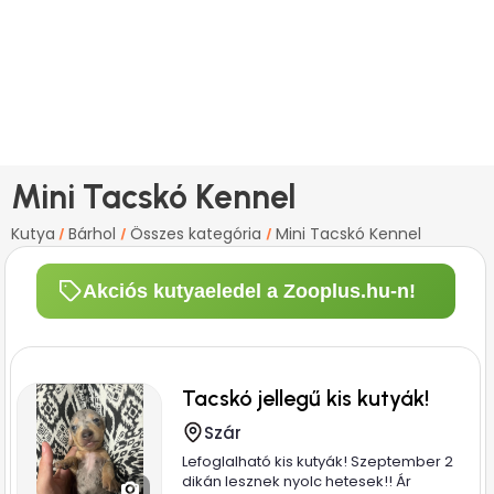
Mini Tacskó Kennel
Kutya
Bárhol
Összes kategória
Mini Tacskó Kennel
/
/
/
Akciós kutyaeledel a Zooplus.hu-n!
Tacskó jellegű kis kutyák!
Szár
Lefoglalható kis kutyák! Szeptember 2
dikán lesznek nyolc hetesek!! Ár