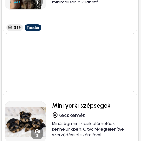
minimálisan alkudható
4
319
Tacskó
Mini yorki szépségek
Kecskemét
Minőségi mini kicsik elérhetőek
kennelünkben. Oltva féregtelenítve
szerződéssel számlával.
3