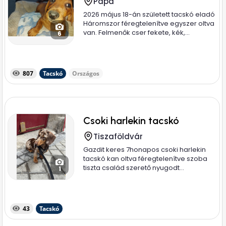
Pápa
2026 május 18-án született tacskó eladó
Háromszor féregtelenítve egyszer oltva
van. Felmenők cser fekete, kék,...
6
807
Tacskó
Országos
Csoki harlekin tacskó
Tiszaföldvár
Gazdit keres 7honapos csoki harlekin
tacskó kan oltva féregtelenítve szoba
tiszta család szerető nyugodt...
1
43
Tacskó