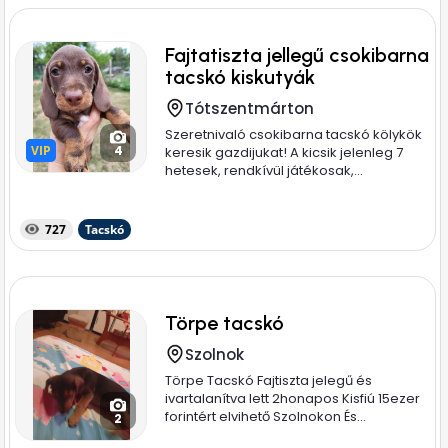
Fajtatiszta jellegű csokibarna
tacskó kiskutyák
Tótszentmárton
Szeretnivaló csokibarna tacskó kölykök
VIP
VIP
4
keresik gazdijukat! A kicsik jelenleg 7
hetesek, rendkívül játékosak,...
727
Tacskó
Törpe tacskó
Szolnok
Törpe Tacskó Fajtiszta jelegű és
ivartalanítva lett 2honapos Kisfiú 15ezer
forintért elvihető Szolnokon És...
2