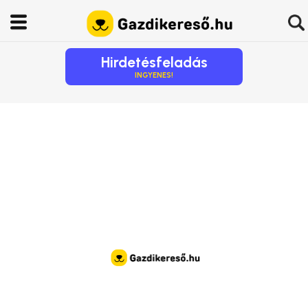
Hirdetésfeladás
INGYENES!