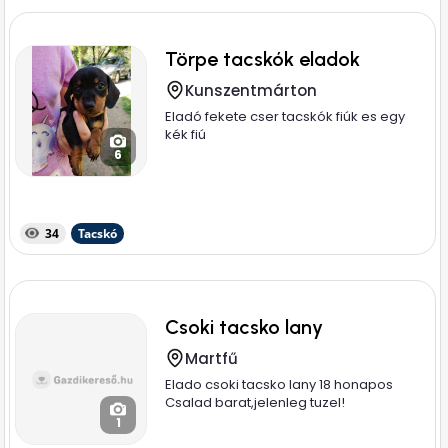
Törpe tacskók eladok
Kunszentmárton
Eladó fekete cser tacskók fiúk es egy
kék fiú
6
34
Tacskó
Csoki tacsko lany
Martfű
Elado csoki tacsko lany 18 honapos
Csalad barat,jelenleg tuzel!
1