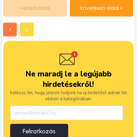
« előző oldal
következő oldal »
1
2
Ne maradj le a legújabb
hirdetésekről!
Iratkozz fel, hogy jelezni tudjunk ha új hirdetést adnak fel
ebben a kategóriában.
Feliratkozás