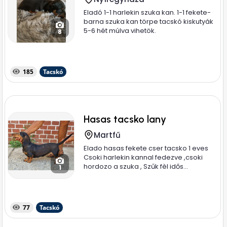
Eladó 1-1 harlekin szuka kan. 1-1 fekete-
barna szuka kan törpe tacskó kiskutyák
5-6 hét múlva vihetök.
8
185
Tacskó
Hasas tacsko lany
Martfű
Elado hasas fekete cser tacsko 1 eves
Csoki harlekin kannal fedezve ,csoki
hordozo a szuka , Szűk fèl idős...
1
77
Tacskó