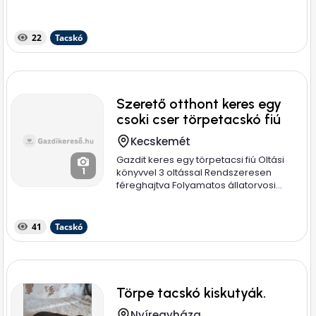
22
Tacskó
Szerető otthont keres egy
csoki cser törpetacskó fiú
Kecskemét
Gazdit keres egy törpetacsi fiú Oltási
1
könyvvel 3 oltással Rendszeresen
féreghajtva Folyamatos állatorvosi...
41
Tacskó
Törpe tacskó kiskutyák.
Nyíregyháza