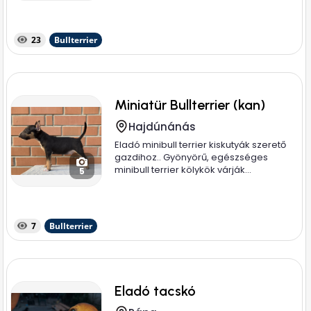
23
Bullterrier
Miniatür Bullterrier (kan)
Hajdúnánás
Eladó minibull terrier kiskutyák szerető
gazdihoz.. Gyönyörű, egészséges
minibull terrier kölykök várják...
5
7
Bullterrier
Eladó tacskó