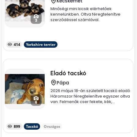
Kecskemét
Minőségi mini kicsik elérhetőek
kennelünkben. Oltva féregtelenítve
szerződéssel számlával.
3
414
Yorkshire terrier
Eladó tacskó
Pápa
2026 május 18-án született tacskó eladó
Háromszor féregtelenítve egyszer oltva
van. Felmenők cser fekete, kék,...
6
899
Tacskó
Országos