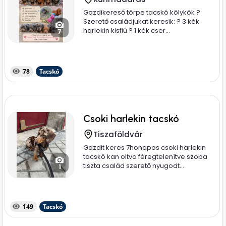
Gazdikereső törpe tacskó kölykök ?
Szerető családjukat keresik: ? 3 kék
harlekin kisfiú ? 1 kék cser...
7
78
Tacskó
Csoki harlekin tacskó
Tiszaföldvár
Gazdit keres 7honapos csoki harlekin
tacskó kan oltva féregtelenítve szoba
tiszta család szerető nyugodt...
1
149
Tacskó