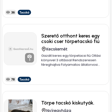
36
Tacskó
Szerető otthont keres egy
csoki cser törpetacskó fiú
Kecskemét
Gazdit keres egy törpetacsi fiú Oltási
1
könyvvel 3 oltással Rendszeresen
féreghajtva Folyamatos állatorvosi...
78
Tacskó
Törpe tacskó kiskutyák.
Nyíregyháza