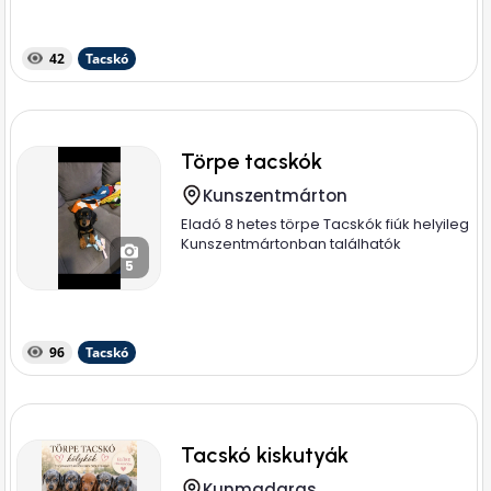
42
Tacskó
Törpe tacskók
Kunszentmárton
Eladó 8 hetes törpe Tacskók fiúk helyileg
Kunszentmártonban találhatók
5
96
Tacskó
Tacskó kiskutyák
Kunmadaras