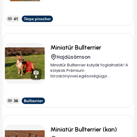
41
Törpe pinscher
Miniatűr Bullterrier
Hajdúsámson
Miniatűr Bullterrier kutyák foglalhatók! A
kölykök Prémium
törzskönyvvel,egészségügyi...
6
36
Bullterrier
Miniatür Bullterrier (kan)