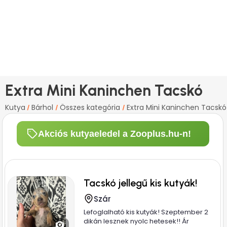
Extra Mini Kaninchen Tacskó
Kutya
Bárhol
Összes kategória
Extra Mini Kaninchen Tacskó
/
/
/
Akciós kutyaeledel a Zooplus.hu-n!
Tacskó jellegű kis kutyák!
Szár
Lefoglalható kis kutyák! Szeptember 2
dikán lesznek nyolc hetesek!! Ár