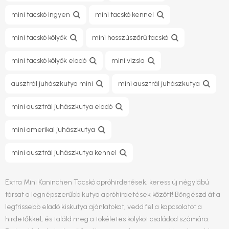
mini tacskó ingyen
mini tacskó kennel
mini tacskó kölyök
mini hosszúszőrű tacskó
mini tacskó kölyök eladó
mini vizsla
ausztrál juhászkutya mini
mini ausztrál juhászkutya
mini ausztrál juhászkutya eladó
mini amerikai juhászkutya
mini ausztrál juhászkutya kennel
Extra Mini Kaninchen Tacskó apróhirdetések, keress új négylábú
társat a legnépszerűbb kutya apróhirdetések között! Böngészd át a
legfrissebb eladó kiskutya ajánlatokat, vedd fel a kapcsolatot a
hirdetőkkel, és találd meg a tökéletes kölyköt családod számára.