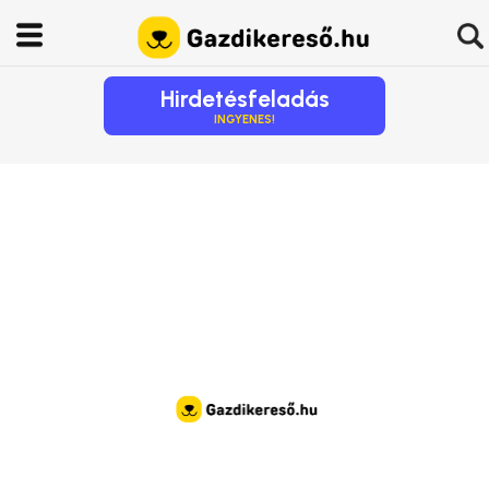
Hirdetésfeladás
INGYENES!