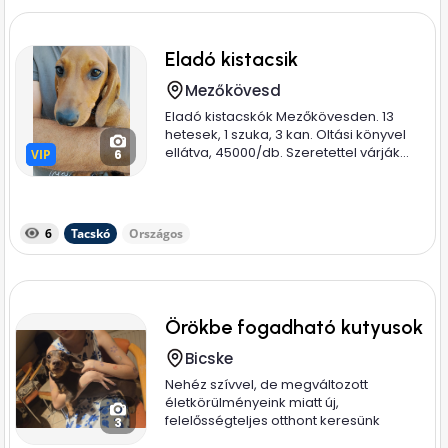
Eladó kistacsik
Mezőkövesd
Eladó kistacskók Mezőkövesden. 13
hetesek, 1 szuka, 3 kan. Oltási könyvel
ellátva, 45000/db. Szeretettel várják...
VIP
VIP
6
6
Tacskó
Országos
Örökbe fogadható kutyusok
Bicske
Nehéz szívvel, de megváltozott
életkörülményeink miatt új,
felelősségteljes otthont keresünk
3
imádott...