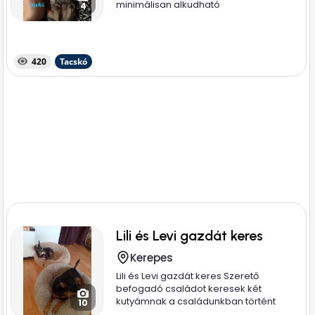
minimálisan alkudható
4
420
Tacskó
Lili és Levi gazdát keres
Kerepes
Lili és Levi gazdát keres Szerető
befogadó családot keresek két
kutyámnak a családunkban történt
10
több...