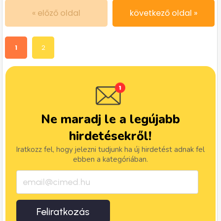
« előző oldal
következő oldal »
1
2
Ne maradj le a legújabb
hirdetésekről!
Iratkozz fel, hogy jelezni tudjunk ha új hirdetést adnak fel
ebben a kategóriában.
Feliratkozás