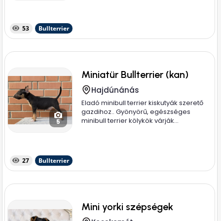
53
Bullterrier
Miniatür Bullterrier (kan)
Hajdúnánás
Eladó minibull terrier kiskutyák szerető
gazdihoz.. Gyönyörű, egészséges
minibull terrier kölykök várják...
5
27
Bullterrier
Mini yorki szépségek