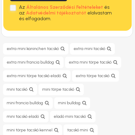
Az
Általános Szerződési Feltételeket
és
az
Adatvédelmi tájékoztatót
elolvastam
és elfogadom.
extra mini kaninchen tacskó
extra mini tacskó
extra mini francia bulldog
extra mini törpe tacskó
extra mini törpe tacskó eladó
extra törpe tacskó
mini tacskó
mini törpe tacskó
mini francia bulldog
mini bulldog
mini tacskó eladó
eladó mini tacskó
mini törpe tacskó kennel
tacskó mini