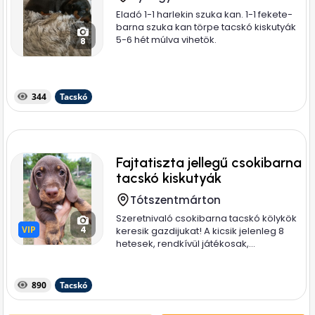
Eladó 1-1 harlekin szuka kan. 1-1 fekete-
barna szuka kan törpe tacskó kiskutyák
5-6 hét múlva vihetök.
8
344
Tacskó
Fajtatiszta jellegű csokibarna
tacskó kiskutyák
Tótszentmárton
Szeretnivaló csokibarna tacskó kölykök
VIP
VIP
4
keresik gazdijukat! A kicsik jelenleg 8
hetesek, rendkívül játékosak,...
890
Tacskó