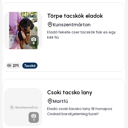
Törpe tacskók eladok
Kunszentmárton
Eladó fekete cser tacskók fiúk es egy
kék fiú
6
271
Tacskó
Csoki tacsko lany
Martfű
Elado csoki tacsko lany 18 honapos
Csalad barat,jelenleg tuzel!
1