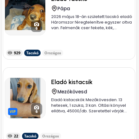
Pápa
2026 május 18-án született tacskó eladó
Háromszor féregtelenítve egyszer oltva
van. Felmenők cser fekete, kék,...
6
929
Tacskó
Országos
Eladó kistacsik
Mezőkövesd
Eladó kistacskók Mezőkövesden. 13
hetesek, 1 szuka, 3 kan. Oltási könyvel
ellátva, 45000/db. Szeretettel várják...
VIP
VIP
6
22
Tacskó
Országos