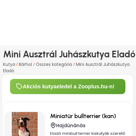
Mini Ausztrál Juhászkutya Eladó
Kutya
Bárhol
Összes kategória
Mini Ausztrál Juhászkutya
/
/
/
Eladó
Akciós kutyaeledel a Zooplus.hu-n!
Miniatür bullterrier (kan)
Hajdúnánás
Eladó minibull terrier kiskutyák szerető