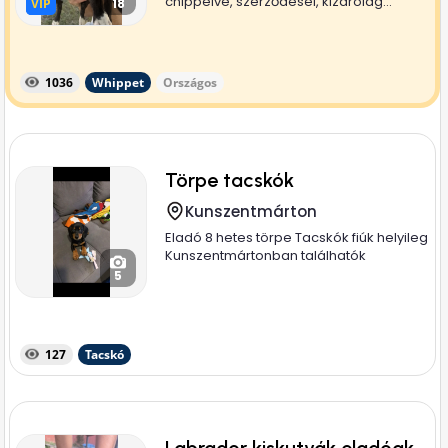
chippelve, szerződésel, kizárólag...
VIP
VIP
18
1036
Whippet
Országos
Törpe tacskók
Kunszentmárton
Eladó 8 hetes törpe Tacskók fiúk helyileg
Kunszentmártonban találhatók
5
127
Tacskó