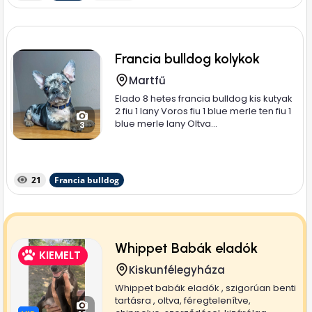
Francia bulldog kolykok
Martfű
Elado 8 hetes francia bulldog kis kutyak
2 fiu 1 lany Voros fiu 1 blue merle ten fiu 1
blue merle lany Oltva...
3
21
Francia bulldog
Whippet Babák eladók
KIEMELT
Kiskunfélegyháza
Whippet babák eladók , szigorúan benti
tartásra , oltva, féregtelenítve,