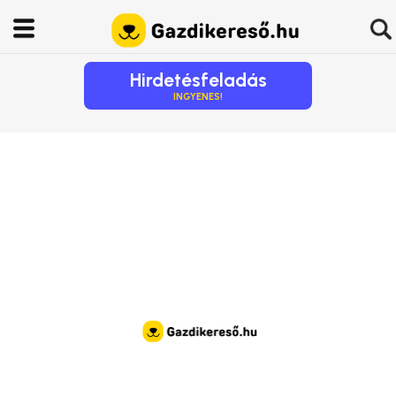
Hirdetésfeladás
INGYENES!