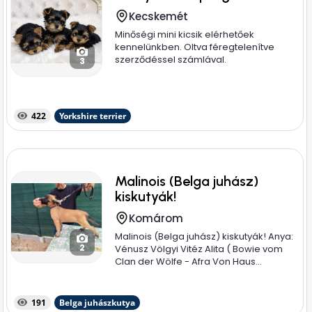
Kecskemét
Minőségi mini kicsik elérhetőek
kennelünkben. Oltva féregtelenítve
szerződéssel számlával.
3
422
Yorkshire terrier
Malinois (Belga juhász)
kiskutyák!
Komárom
Malinois (Belga juhász) kiskutyák! Anya:
2
Vénusz Völgyi Vitéz Alita ( Bowie vom
Clan der Wölfe - Afra Von Haus...
191
Belga juhászkutya