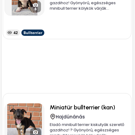
gazdihoz! Gyönyörű, egészséges
minibull terrier kölykök várják...
6
42
Bullterrier
Miniatür bullterrier (kan)
Hajdúnánás
Eladó minibull terrier kiskutyák szerető
gazdihoz! ? Gyönyörű, egészséges