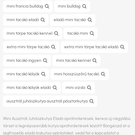
mini francia bulldog
mini bulldog
mini tacskó eladó
eladó mini tacskó
mini törpe tacskó kennel
tacskó mini
extra mini törpe tacskó
extra mini törpe tacskó eladó
mini tacskó ingyen
mini tacskó kennel
mini tacskó kölyök
mini hosszúszőrű tacskó
mini tacskó kölyök eladó
mini vizsla
ausztrál juhászkutya ausztrál pásztorkutya
Mini Ausztrál Juhászkutya Eladó apróhirdetések, keress új négylábú
társat a legnépszerűbb kutya apróhirdetések között! Böngészd át a
legfrissebb eladó kiskutya ajánlatokat, vedd fel a kapcsolatot a