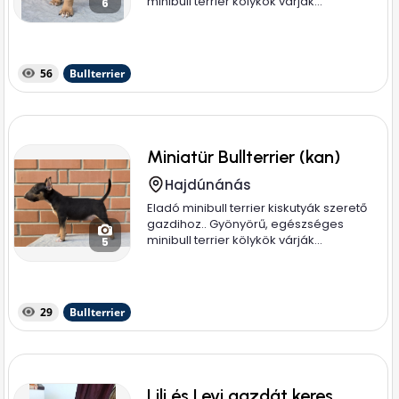
minibull terrier kölykök várják...
6
56
Bullterrier
Miniatür Bullterrier (kan)
Hajdúnánás
Eladó minibull terrier kiskutyák szerető
gazdihoz.. Gyönyörű, egészséges
minibull terrier kölykök várják...
5
29
Bullterrier
Lili és Levi gazdát keres