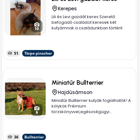
Kerepes
Lili és Levi gazdát keres Szerető
befogadó családot keresek két
kutyámnak a családunkban történt
10
több...
51
Törpe pinscher
Miniatűr Bullterrier
Hajdúsámson
Miniatűr Bullterrier kutyák foglalhatók! A
kölykök Prémium
törzskönyvvel,egészségügyi...
6
36
Bullterrier