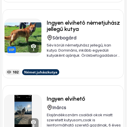
Ingyen elvihetô nèmetjuhász
jellegű kutya
Sárbogárd
5èv körüli nèmetjuhász jellegű, kan
VIP
VIP
1
kutya. Domináns, inkább egyedüli
kutyakènt ajánljuk. Örökbefogadáskor...
102
Német juhászkutya
Ingyen elvihető
Inárcs
Elajándékoznám családi okok miatt
szeretett kutyusom,csak is
leinformálható szerető gazdinak, 6 éves
3