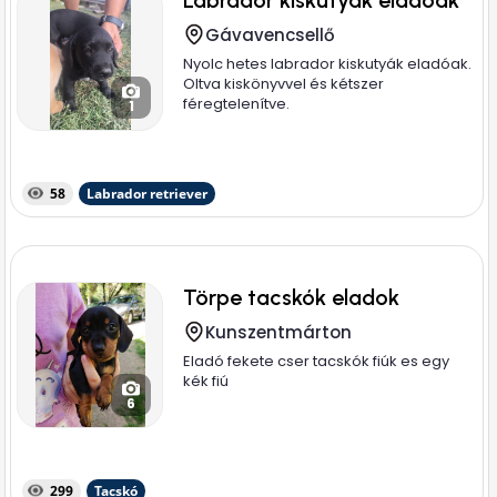
Labrador kiskutyák eladóak
Gávavencsellő
Nyolc hetes labrador kiskutyák eladóak.
Oltva kiskönyvvel és kétszer
féregtelenítve.
1
58
Labrador retriever
Törpe tacskók eladok
Kunszentmárton
Eladó fekete cser tacskók fiúk es egy
kék fiú
6
299
Tacskó