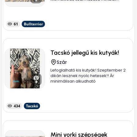
61
Bullterrier
Tacskó jellegű kis kutyák!
Szár
Lefoglalható kis kutyák! Szeptember 2
dikán lesznek nyolc hetesek!! Ár
minimálisan alkudható
4
434
Tacskó
Mini yorki szépségek