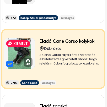
nyugodt...
472
Közép-Ázsiai juhászkutya
Országos
Eladó Cane Corso kölykök
KIEMELT
Döbrököz
A Cane Corso fajta iránti szeretet és
elkötelezettség vezetett ahhoz, hogy
felelős módon foglalkozzak ezekkel a...
VIP
VIP
42
2703
Cane corso
Országos
Eladó tacskó