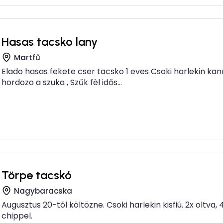
Hasas tacsko lany
Martfű
Elado hasas fekete cser tacsko 1 eves Csoki harlekin kan
hordozo a szuka , Szűk fèl idős...
Törpe tacskó
Nagybaracska
Augusztus 20-tól költözne. Csoki harlekin kisfiú. 2x oltva, 
chippel.