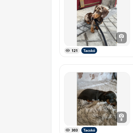
1
121
Tacskó
8
303
Tacskó