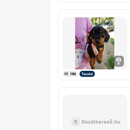
6
186
Tacskó