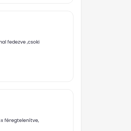
nal fedezve ,csoki
4x féregtelenítve,