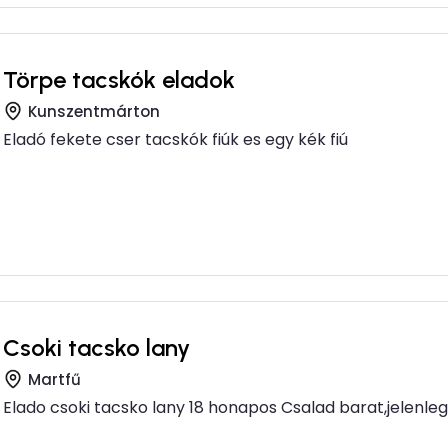
Törpe tacskók eladok
Kunszentmárton
Eladó fekete cser tacskók fiúk es egy kék fiú
Csoki tacsko lany
Martfű
Elado csoki tacsko lany 18 honapos Csalad barat,jelenleg 