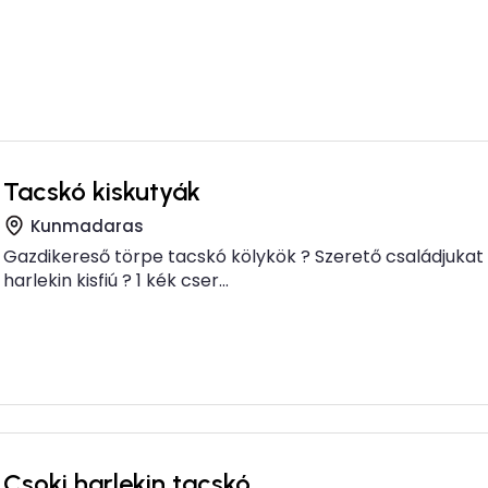
Tacskó kiskutyák
Kunmadaras
Gazdikereső törpe tacskó kölykök ? Szerető családjukat k
harlekin kisfiú ? 1 kék cser...
Csoki harlekin tacskó