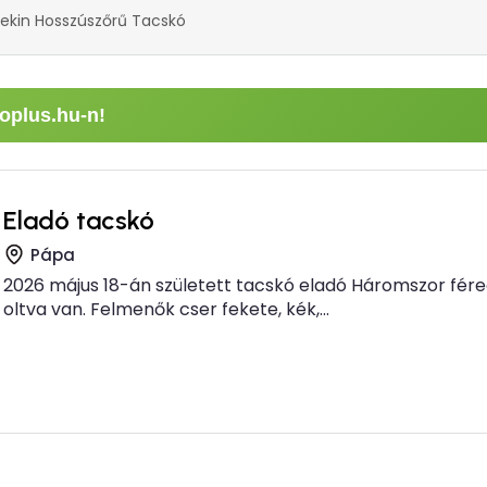
lekin Hosszúszőrű Tacskó
oplus.hu-n!
Eladó tacskó
Pápa
2026 május 18-án született tacskó eladó Háromszor fére
oltva van. Felmenők cser fekete, kék,...