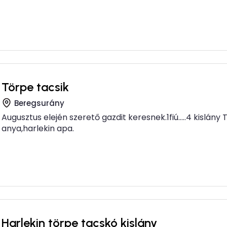
Törpe tacsik
Beregsurány
Augusztus elején szerető gazdit keresnek.1fiú.....4 kislány
anya,harlekin apa.
Harlekin törpe tacskó kislány