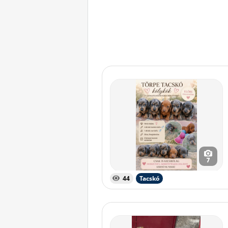
7
44
Tacskó