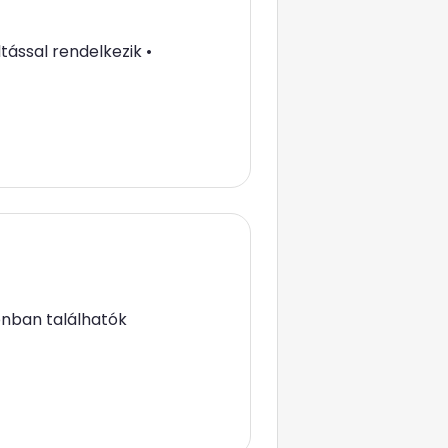
ltással rendelkezik •
onban találhatók