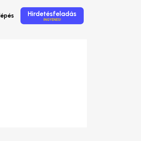
Hirdetésfeladás
lépés
INGYENES!