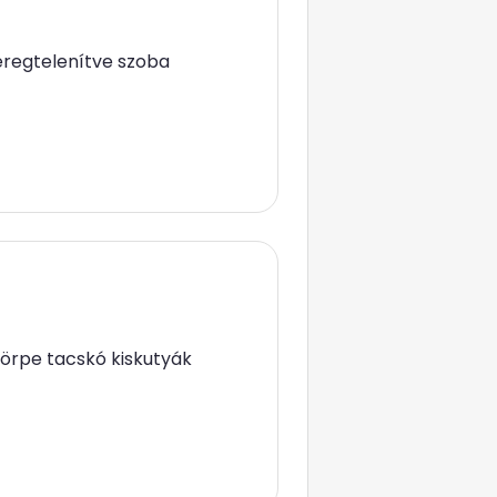
éregtelenítve szoba
 törpe tacskó kiskutyák