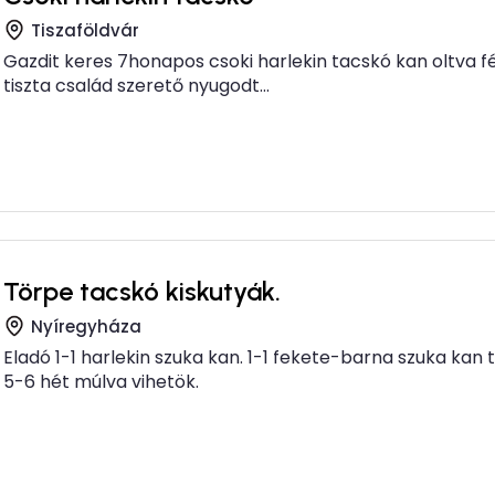
Tiszaföldvár
Gazdit keres 7honapos csoki harlekin tacskó kan oltva f
tiszta család szerető nyugodt...
Törpe tacskó kiskutyák.
Nyíregyháza
Eladó 1-1 harlekin szuka kan. 1-1 fekete-barna szuka kan
5-6 hét múlva vihetök.