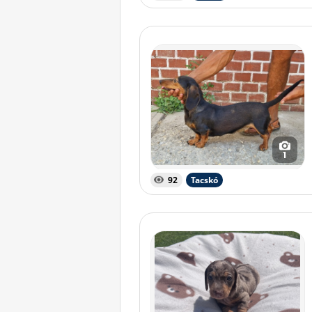
1
92
Tacskó