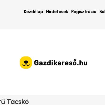
Kezdőlap
Hirdetések
Regisztráció
Be
rű Tacskó