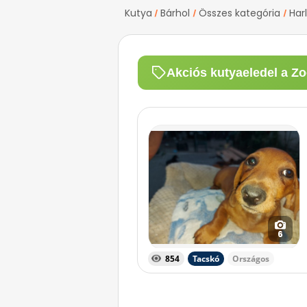
Kutya
Bárhol
Összes kategória
Har
/
/
/
Akciós kutyaeledel a Zo
6
854
Tacskó
Országos