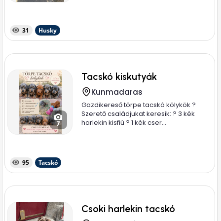
31
Husky
Tacskó kiskutyák
Kunmadaras
Gazdikereső törpe tacskó kölykök ?
Szerető családjukat keresik: ? 3 kék
harlekin kisfiú ? 1 kék cser...
7
95
Tacskó
Csoki harlekin tacskó