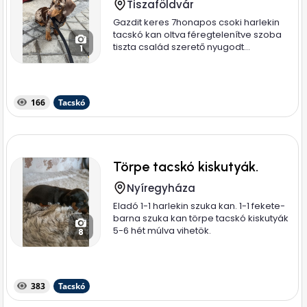
Tiszaföldvár
Gazdit keres 7honapos csoki harlekin
tacskó kan oltva féregtelenítve szoba
tiszta család szerető nyugodt...
1
166
Tacskó
Törpe tacskó kiskutyák.
Nyíregyháza
Eladó 1-1 harlekin szuka kan. 1-1 fekete-
barna szuka kan törpe tacskó kiskutyák
5-6 hét múlva vihetök.
8
383
Tacskó