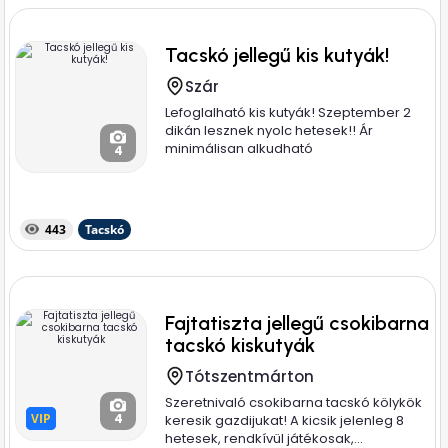
Tacskó jellegű kis kutyák!
Szár
Lefoglalható kis kutyák! Szeptember 2
dikán lesznek nyolc hetesek!! Ár
minimálisan alkudható
4
443
Tacskó
Fajtatiszta jellegű csokibarna
tacskó kiskutyák
Tótszentmárton
Szeretnivaló csokibarna tacskó kölykök
VIP
VIP
4
keresik gazdijukat! A kicsik jelenleg 8
hetesek, rendkívül játékosak,...