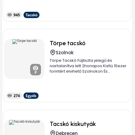
945
Tacskó
Törpe tacskó
Szolnok
Törpe Tacskó Fajtiszta jelegű és
ivartalanítva lett 2honapos Kisfiú 15ezer
forintért elvihető Szolnokon És...
2
274
Egyéb
Tacskó kiskutyák
Debrecen