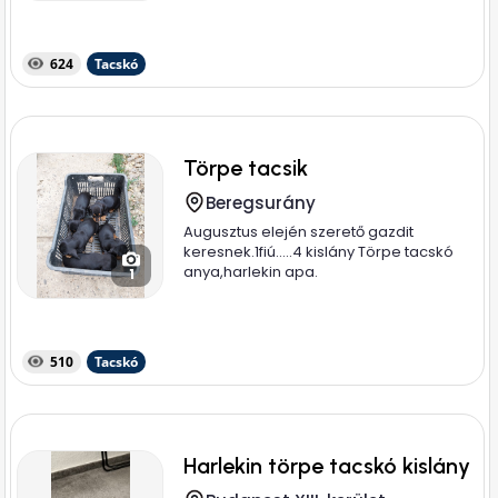
624
Tacskó
Törpe tacsik
Beregsurány
Augusztus elején szerető gazdit
keresnek.1fiú.....4 kislány Törpe tacskó
anya,harlekin apa.
1
510
Tacskó
Harlekin törpe tacskó kislány