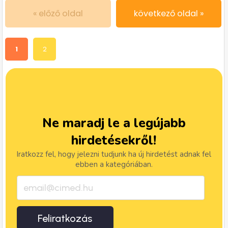
« előző oldal
következő oldal »
1
2
Ne maradj le a legújabb
hirdetésekről!
Iratkozz fel, hogy jelezni tudjunk ha új hirdetést adnak fel
ebben a kategóriában.
Feliratkozás