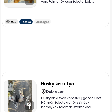
van. Felmenők cser fekete, kék,...
6
932
Tacskó
Országos
Husky kiskutya
Debrecen
Husky kiskutyák keresik új gazdájukat.
Hármán fekete-fehér színűek
barna/kék felemás szemekkel.
5
Hárman...