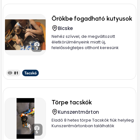
Örökbe fogadható kutyusok
Bicske
Nehéz szívvel, de megváltozott
életkörülményeink miatt új,
felelősségteljes otthont keresünk
3
imádott...
81
Tacskó
Törpe tacskók
Kunszentmárton
Eladó 8 hetes törpe Tacskók fiúk helyileg
Kunszentmártonban találhatók
5