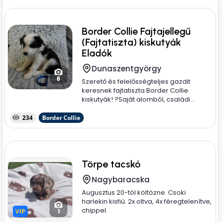
Border Collie Fajtajellegű
(Fajtatiszta) kiskutyák
Eladók
Dunaszentgyörgy
6
Szerető és felelősségteljes gazdit
keresnek fajtatiszta Border Collie
kiskutyák! ? ​Saját alomból, családi...
234
Border Collie
Törpe tacskó
Nagybaracska
Augusztus 20-tól költözne. Csoki
harlekin kisfiú. 2x oltva, 4x féregtelenítve,
chippel.
VIP
VIP
1