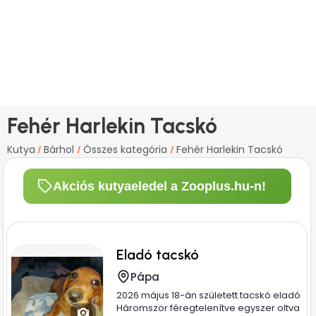
Fehér Harlekin Tacskó
Kutya
Bárhol
Összes kategória
Fehér Harlekin Tacskó
/
/
/
Akciós kutyaeledel a Zooplus.hu-n!
Eladó tacskó
Pápa
2026 május 18-án született tacskó eladó
Háromszor féregtelenítve egyszer oltva