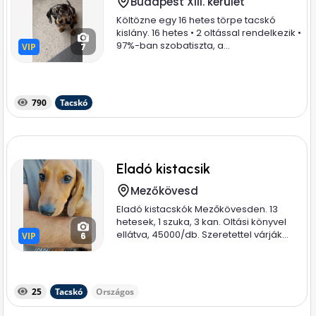
Budapest XIII. kerület
Költözne egy 16 hetes törpe tacskó
kislány. 16 hetes • 2 oltással rendelkezik •
97%-ban szobatiszta, a...
VIP
VIP
7
790
Tacskó
Eladó kistacsik
Mezőkövesd
Eladó kistacskók Mezőkövesden. 13
hetesek, 1 szuka, 3 kan. Oltási könyvel
ellátva, 45000/db. Szeretettel várják...
VIP
VIP
6
25
Tacskó
Országos