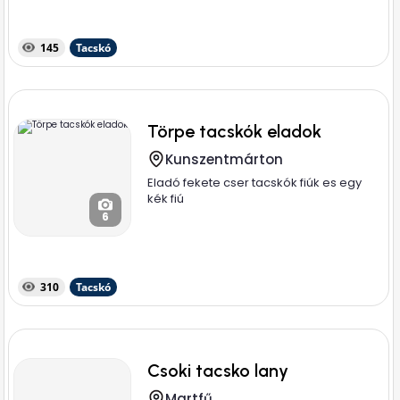
145
Tacskó
Törpe tacskók eladok
Kunszentmárton
Eladó fekete cser tacskók fiúk es egy
kék fiú
6
310
Tacskó
Csoki tacsko lany
Martfű