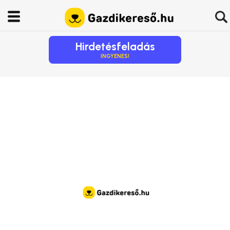
Hirdetésfeladás
INGYENES!