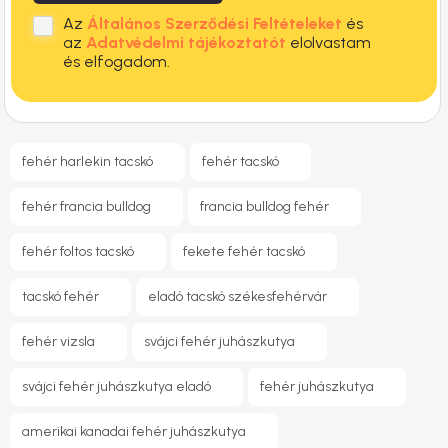
Az
Általános Szerződési Feltételeket
és
az
Adatvédelmi tájékoztatót
elolvastam
és elfogadom.
fehér harlekin tacskó
fehér tacskó
fehér francia bulldog
francia bulldog fehér​
fehér foltos tacskó
fekete fehér tacskó
tacskó fehér
eladó tacskó székesfehérvár
fehér vizsla
svájci fehér juhászkutya
svájci fehér juhászkutya eladó
fehér juhászkutya
amerikai kanadai fehér juhászkutya