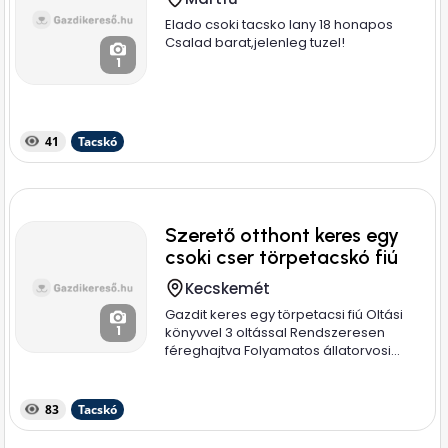
Elado csoki tacsko lany 18 honapos
Csalad barat,jelenleg tuzel!
1
41
Tacskó
Szerető otthont keres egy
csoki cser törpetacskó fiú
Kecskemét
Gazdit keres egy törpetacsi fiú Oltási
1
könyvvel 3 oltással Rendszeresen
féreghajtva Folyamatos állatorvosi...
83
Tacskó