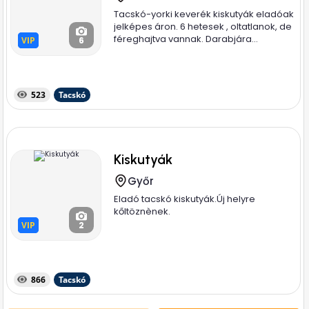
Tacskó-yorki keverék kiskutyák eladóak
jelképes áron. 6 hetesek , oltatlanok, de
féreghajtva vannak. Darabjára...
VIP
VIP
6
523
Tacskó
Kiskutyák
Győr
Eladó tacskó kiskutyák.Új helyre
kőltöznènek.
VIP
VIP
2
866
Tacskó