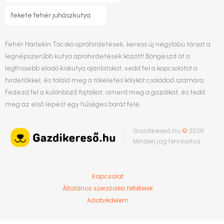
fekete fehér juhászkutya
Fehér Harlekin Tacskó apróhirdetések, keress új négylábú társat a
legnépszerűbb kutya apróhirdetések között! Böngészd át a
legfrissebb eladó kiskutya ajánlatokat, vedd fel a kapcsolatot a
hirdetőkkel, és találd meg a tökéletes kölyköt családod számára.
Fedezd fel a különböző fajtákat, ismerd meg a gazdikat, és tedd
meg az első lépést egy hűséges barát felé.
Gazdikereső.hu
©
2026
Minden jog fenntartva.
Kapcsolat
Általános szerződési feltételek
Adatvédelem