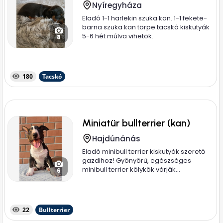
Nyíregyháza
Eladó 1-1 harlekin szuka kan. 1-1 fekete-
barna szuka kan törpe tacskó kiskutyák
5-6 hét múlva vihetök.
8
180
Tacskó
Miniatür bullterrier (kan)
Hajdúnánás
Eladó minibull terrier kiskutyák szerető
gazdihoz! Gyönyörű, egészséges
minibull terrier kölykök várják...
6
22
Bullterrier