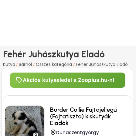
Fehér Juhászkutya Eladó
Kutya
Bárhol
Összes kategória
Fehér Juhászkutya Eladó
/
/
/
Akciós kutyaeledel a Zooplus.hu-n!
Border Collie Fajtajellegű
(Fajtatiszta) kiskutyák
Eladók
Dunaszentgyörgy