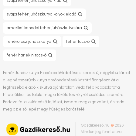
svájci fehér juhászkutya klub
svájci fehér juhászkutya kölyök eladó
amerikai kanadai fehér juhászkutya ára
fehérorosz juhászkutya
fehér tacskó
fehér harlekin tacskó
Fehér Juhászkutya Eladó apróhirdetések, keress új négylábú társat
a legnépszerűbb kutya apróhirdetések között! Böngészd át a
legfrissebb eladó kiskutya ajánlatokat, vedd fel a kapcsolatot a
hirdetőkkel, és találd meg a tökéletes kölyköt családod számára.
Fedezd fel a különböző fajtákat, ismerd meg a gazdikat, és tedd
meg az első lépést egy hűséges barát felé.
Gazdikereső.hu
©
2026
Minden jog fenntartva.