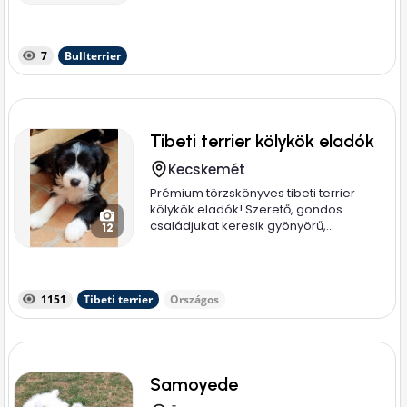
7
Bullterrier
Tibeti terrier kölykök eladók
Kecskemét
Prémium törzskönyves tibeti terrier
kölykök eladók! Szerető, gondos
családjukat keresik gyönyörű,...
12
1151
Tibeti terrier
Országos
Samoyede