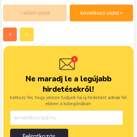
« előző oldal
következő oldal »
1
2
Ne maradj le a legújabb
hirdetésekről!
Iratkozz fel, hogy jelezni tudjunk ha új hirdetést adnak fel
ebben a kategóriában.
Feliratkozás