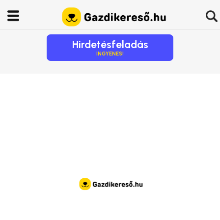
Hirdetésfeladás
INGYENES!