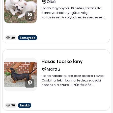
Ölbő
Eladó 2 gyönyörű 10 hetes, fajtatiszta
Samoyed kiskutya július végi
költözéssel. A kölykök egészségesek,...
2
89
Samoyede
Hasas tacsko lany
Martfű
Elado hasas fekete cser tacsko 1 eves
Csoki harlekin kannal fedezve ,csoki
hordozo a szuka , Szűk fèl idős...
1
76
Tacskó