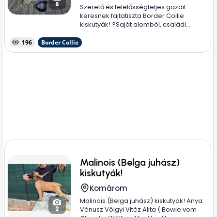
6
Szerető és felelősségteljes gazdit
keresnek fajtatiszta Border Collie
kiskutyák! ? ​Saját alomból, családi...
196
Border Collie
Malinois (Belga juhász)
kiskutyák!
Komárom
Malinois (Belga juhász) kiskutyák! Anya:
2
Vénusz Völgyi Vitéz Alita ( Bowie vom