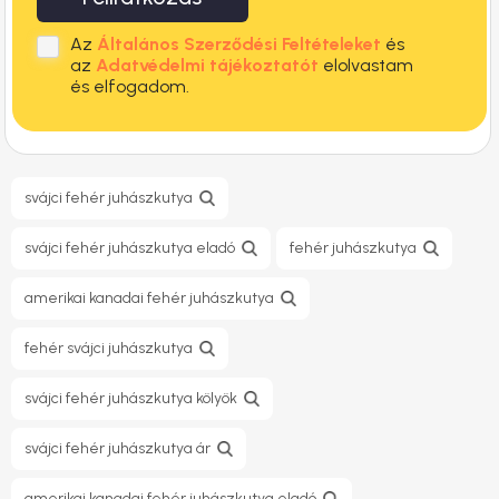
Az
Általános Szerződési Feltételeket
és
az
Adatvédelmi tájékoztatót
elolvastam
és elfogadom.
svájci fehér juhászkutya
svájci fehér juhászkutya eladó
fehér juhászkutya
amerikai kanadai fehér juhászkutya
fehér svájci juhászkutya
svájci fehér juhászkutya kölyök
svájci fehér juhászkutya ár
amerikai kanadai fehér juhászkutya eladó