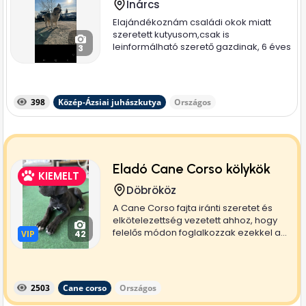
Inárcs
Elajándékoznám családi okok miatt
szeretett kutyusom,csak is
leinformálható szerető gazdinak, 6 éves
3
nyugodt...
398
Közép-Ázsiai juhászkutya
Országos
Eladó Cane Corso kölykök
KIEMELT
Döbrököz
A Cane Corso fajta iránti szeretet és
elkötelezettség vezetett ahhoz, hogy
felelős módon foglalkozzak ezekkel a...
VIP
VIP
42
2503
Cane corso
Országos