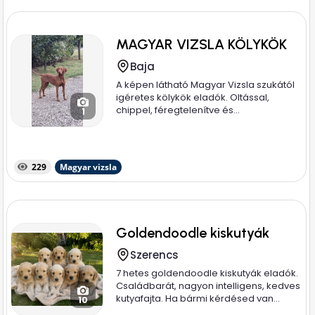
MAGYAR VIZSLA KÖLYKÖK
Baja
A képen látható Magyar Vizsla szukától
igéretes kölykök eladók. Oltással,
chippel, féregtelenítve és...
1
229
Magyar vizsla
Goldendoodle kiskutyák
Szerencs
7 hetes goldendoodle kiskutyák eladók.
Családbarát, nagyon intelligens, kedves
kutyafajta. Ha bármi kérdésed van...
10