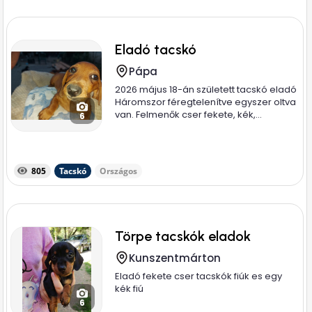
Eladó tacskó
Pápa
2026 május 18-án született tacskó eladó
Háromszor féregtelenítve egyszer oltva
van. Felmenők cser fekete, kék,...
6
805
Tacskó
Országos
Törpe tacskók eladok
Kunszentmárton
Eladó fekete cser tacskók fiúk es egy
kék fiú
6