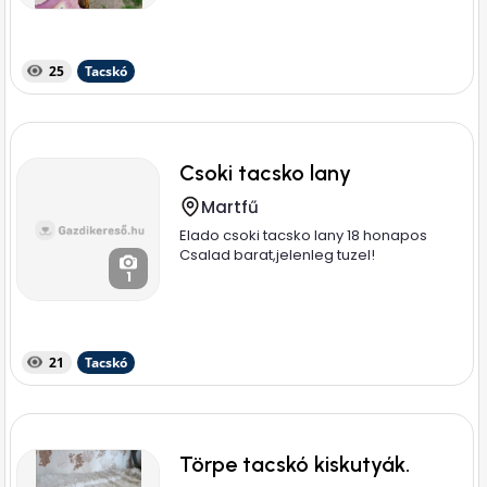
25
Tacskó
Csoki tacsko lany
Martfű
Elado csoki tacsko lany 18 honapos
Csalad barat,jelenleg tuzel!
1
21
Tacskó
Törpe tacskó kiskutyák.