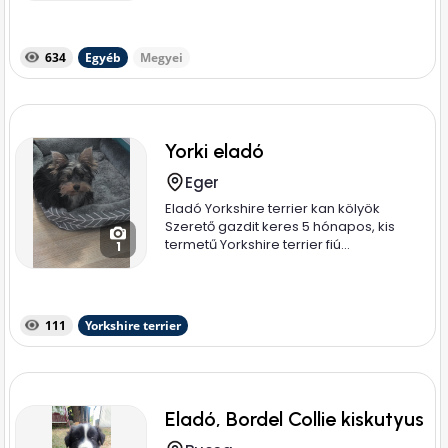
634
Egyéb
Megyei
Yorki eladó
Eger
Eladó Yorkshire terrier kan kölyök
Szerető gazdit keres 5 hónapos, kis
termetű Yorkshire terrier fiú...
1
111
Yorkshire terrier
Eladó, Bordel Collie kiskutyus