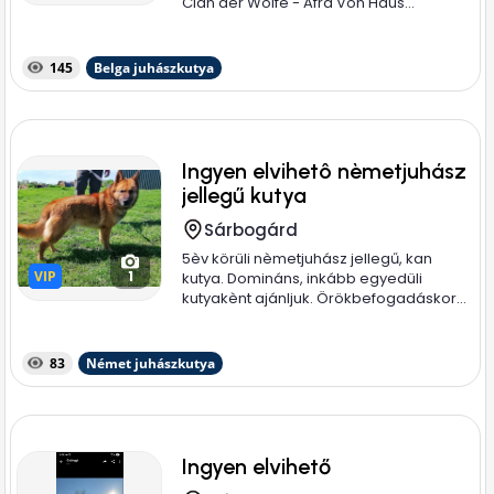
Clan der Wölfe - Afra Von Haus...
145
Belga juhászkutya
Ingyen elvihetô nèmetjuhász
jellegű kutya
Sárbogárd
5èv körüli nèmetjuhász jellegű, kan
VIP
VIP
1
kutya. Domináns, inkább egyedüli
kutyakènt ajánljuk. Örökbefogadáskor...
83
Német juhászkutya
Ingyen elvihető