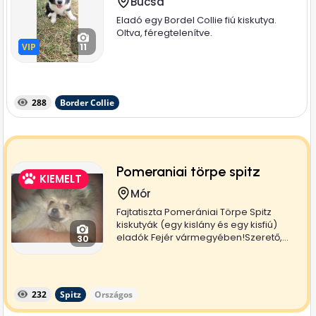
Bucsa
Eladó egy Bordel Collie fiú kiskutya.
Oltva, féregtelenítve.
VIP
VIP
11
288
Border Collie
Pomeraniai törpe spitz
KIEMELT
Mór
Fajtatiszta Pomerániai Törpe Spitz
kiskutyák (egy kislány és egy kisfiú)
eladók Fejér vármegyében!Szerető,...
30
232
Spitz
Országos