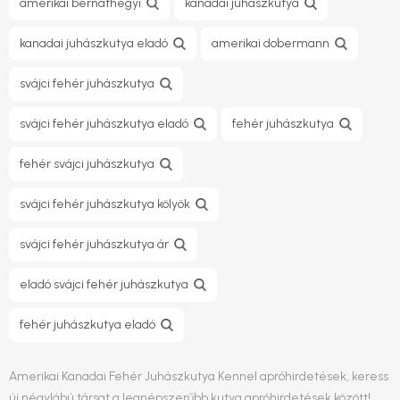
amerikai bernáthegyi
kanadai juhászkutya
kanadai juhászkutya eladó
amerikai dobermann
svájci fehér juhászkutya
svájci fehér juhászkutya eladó
fehér juhászkutya
fehér svájci juhászkutya
svájci fehér juhászkutya kölyök
svájci fehér juhászkutya ár
eladó svájci fehér juhászkutya
fehér juhászkutya eladó
Amerikai Kanadai Fehér Juhászkutya Kennel apróhirdetések, keress
új négylábú társat a legnépszerűbb kutya apróhirdetések között!