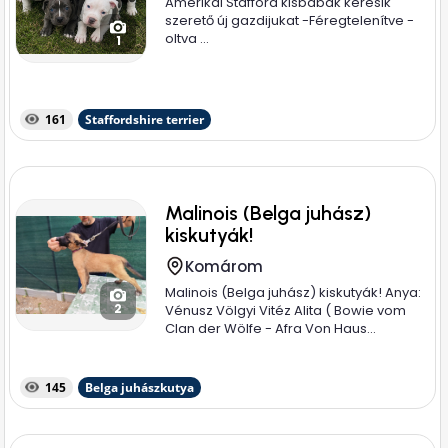
Amerikai Stafford kisbabák keresik
szerető új gazdijukat -Féregtelenítve -
oltva ...
1
161
Staffordshire terrier
Malinois (Belga juhász)
kiskutyák!
Komárom
Malinois (Belga juhász) kiskutyák! Anya:
2
Vénusz Völgyi Vitéz Alita ( Bowie vom
Clan der Wölfe - Afra Von Haus...
145
Belga juhászkutya