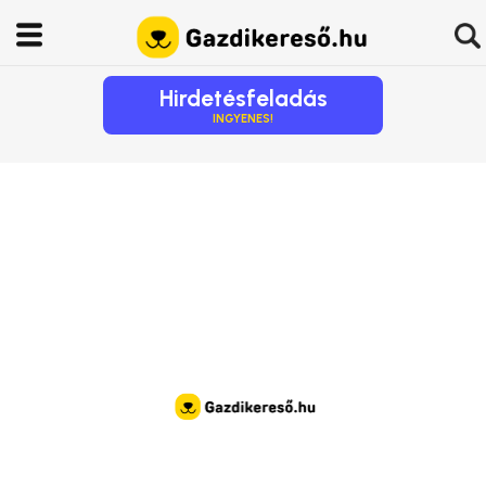
Hirdetésfeladás
INGYENES!