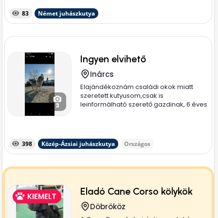
83
Német juhászkutya
Ingyen elvihető
Inárcs
Elajándékoznám családi okok miatt
szeretett kutyusom,csak is
leinformálható szerető gazdinak, 6 éves
3
nyugodt...
398
Közép-Ázsiai juhászkutya
Országos
Eladó Cane Corso kölykök
KIEMELT
Döbrököz