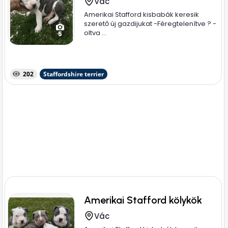
Vác
Amerikai Stafford kisbabák keresik
szerető új gazdijukat -Féregtelenítve ? -
oltva ...
5
202
Staffordshire terrier
Amerikai Stafford kölykök
Vác