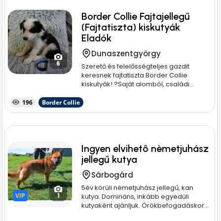
Border Collie Fajtajellegű
(Fajtatiszta) kiskutyák
Eladók
Dunaszentgyörgy
6
Szerető és felelősségteljes gazdit
keresnek fajtatiszta Border Collie
kiskutyák! ? ​Saját alomból, családi...
196
Border Collie
Ingyen elvihetô nèmetjuhász
jellegű kutya
Sárbogárd
5èv körüli nèmetjuhász jellegű, kan
VIP
VIP
1
kutya. Domináns, inkább egyedüli
kutyakènt ajánljuk. Örökbefogadáskor...