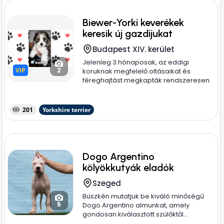
Biewer-Yorki keverékek
keresik új gazdijukat
Budapest XIV. kerület
Jelenleg 3 hónaposak, az eddigi
VIP
VIP
2
koruknak megfelelő oltásaikat és
féreghajtást megkapták rendszeresen.
3 oltáson...
201
Yorkshire terrier
Dogo Argentino
kölyökkutyák eladók
Szeged
Büszkén mutatjuk be kiváló minőségű
5
Dogo Argentino almunkat, amely
gondosan kiválasztott szülőktől...