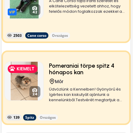
A Cane Corso fajta iránti szeretet és
elkötelezettség vezetett ahhoz, hogy
felelős módon foglalkozzak ezekkel a...
VIP
VIP
42
2503
Cane corso
Országos
Pomeraniai törpe spitz 4
KIEMELT
hónapos kan
Mór
Üdvözlünk a Kennelben! Gyönyörű és
24
ígértes kan kiskutyát ajánlunk a
kennelünkből.Testvérét megtartjuk a...
139
Spitz
Országos