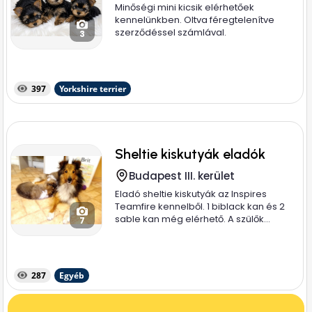
Minőségi mini kicsik elérhetőek
kennelünkben. Oltva féregtelenítve
szerződéssel számlával.
3
397
Yorkshire terrier
Sheltie kiskutyák eladók
Budapest III. kerület
Eladó sheltie kiskutyák az Inspires
Teamfire kennelből. 1 biblack kan és 2
sable kan még elérhető. A szülők...
7
287
Egyéb