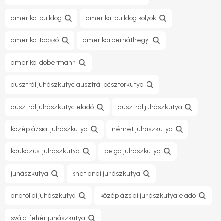
amerikai bulldog
amerikai bulldog kölyök
amerikai tacskó
amerikai bernáthegyi
amerikai dobermann
ausztrál juhászkutya ausztrál pásztorkutya
ausztrál juhászkutya eladó
ausztrál juhászkutya
közép ázsiai juhászkutya
német juhászkutya
kaukázusi juhászkutya
belga juhászkutya
juhászkutya
shetlandi juhászkutya
anatóliai juhászkutya
közép ázsiai juhászkutya eladó
svájci fehér juhászkutya