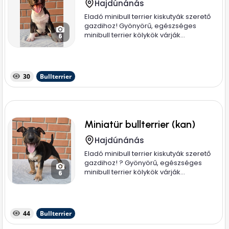
Hajdúnánás
Eladó minibull terrier kiskutyák szerető
gazdihoz! Gyönyörű, egészséges
minibull terrier kölykök várják...
6
30
Bullterrier
Miniatür bullterrier (kan)
Hajdúnánás
Eladó minibull terrier kiskutyák szerető
gazdihoz! ? Gyönyörű, egészséges
minibull terrier kölykök várják...
6
44
Bullterrier