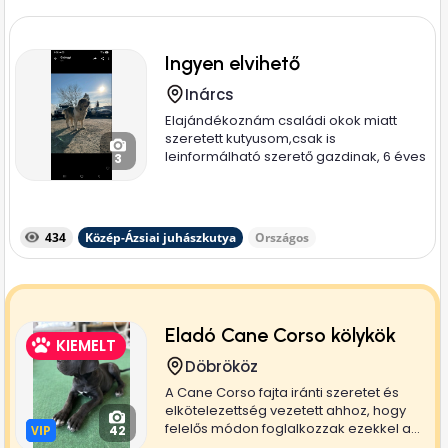
Ingyen elvihető
Inárcs
Elajándékoznám családi okok miatt
szeretett kutyusom,csak is
leinformálható szerető gazdinak, 6 éves
3
nyugodt...
434
Közép-Ázsiai juhászkutya
Országos
Eladó Cane Corso kölykök
KIEMELT
Döbrököz
A Cane Corso fajta iránti szeretet és
elkötelezettség vezetett ahhoz, hogy
felelős módon foglalkozzak ezekkel a...
VIP
VIP
42