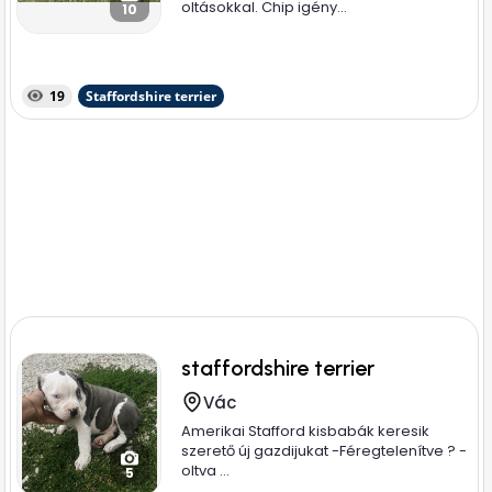
oltásokkal. Chip igény...
10
19
Staffordshire terrier
staffordshire terrier
Vác
Amerikai Stafford kisbabák keresik
szerető új gazdijukat -Féregtelenítve ? -
oltva ...
5