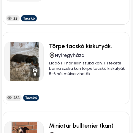
33
Tacskó
Törpe tacskó kiskutyák.
Nyíregyháza
Eladó 1-1 harlekin szuka kan. 1-1 fekete-
barna szuka kan törpe tacskó kiskutyák
5-6 hét múlva vihetök.
8
283
Tacskó
Miniatür bullterrier (kan)