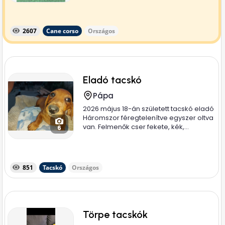
2607
Cane corso
Országos
Eladó tacskó
Pápa
2026 május 18-án született tacskó eladó
Háromszor féregtelenítve egyszer oltva
van. Felmenők cser fekete, kék,...
6
851
Tacskó
Országos
Törpe tacskók