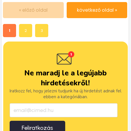
« előző oldal
következő oldal »
1
2
3
Ne maradj le a legújabb
hirdetésekről!
Iratkozz fel, hogy jelezni tudjunk ha új hirdetést adnak fel
ebben a kategóriában.
Feliratkozás