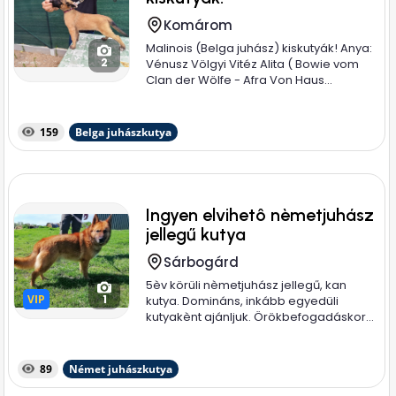
Komárom
Malinois (Belga juhász) kiskutyák! Anya:
2
Vénusz Völgyi Vitéz Alita ( Bowie vom
Clan der Wölfe - Afra Von Haus...
159
Belga juhászkutya
Ingyen elvihetô nèmetjuhász
jellegű kutya
Sárbogárd
5èv körüli nèmetjuhász jellegű, kan
VIP
VIP
1
kutya. Domináns, inkább egyedüli
kutyakènt ajánljuk. Örökbefogadáskor...
89
Német juhászkutya