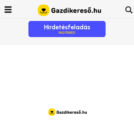
Hirdetésfeladás
INGYENES!