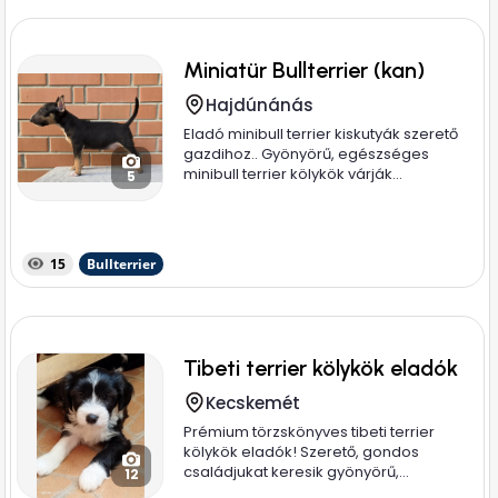
Miniatür Bullterrier (kan)
Hajdúnánás
Eladó minibull terrier kiskutyák szerető
gazdihoz.. Gyönyörű, egészséges
minibull terrier kölykök várják...
5
15
Bullterrier
Tibeti terrier kölykök eladók
Kecskemét
Prémium törzskönyves tibeti terrier
kölykök eladók! Szerető, gondos
családjukat keresik gyönyörű,...
12