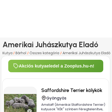
Amerikai Juhászkutya Eladó
Kutya
Bárhol
Összes kategória
Amerikai Juhászkutya Eladó
/
/
/
Akciós kutyaeledel a Zooplus.hu-n!
Saffordshire Terrier kölykök
Gyöngyös
Amstaff (Amerikai Staffordshire Terrier)
kutyusok "KÉK" színben Féregtelenítve,