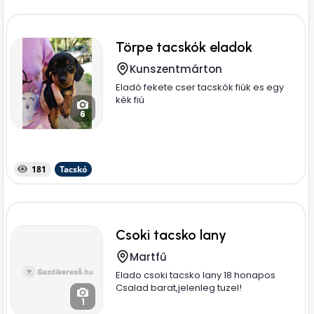
Törpe tacskók eladok
Kunszentmárton
Eladó fekete cser tacskók fiúk es egy
kék fiú
6
181
Tacskó
Csoki tacsko lany
Martfű
Elado csoki tacsko lany 18 honapos
Csalad barat,jelenleg tuzel!
1