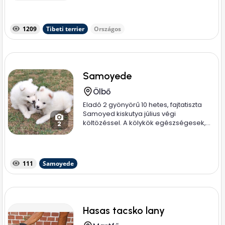
1209
Tibeti terrier
Országos
Samoyede
Ölbő
Eladó 2 gyönyörű 10 hetes, fajtatiszta
Samoyed kiskutya július végi
költözéssel. A kölykök egészségesek,...
2
111
Samoyede
Hasas tacsko lany