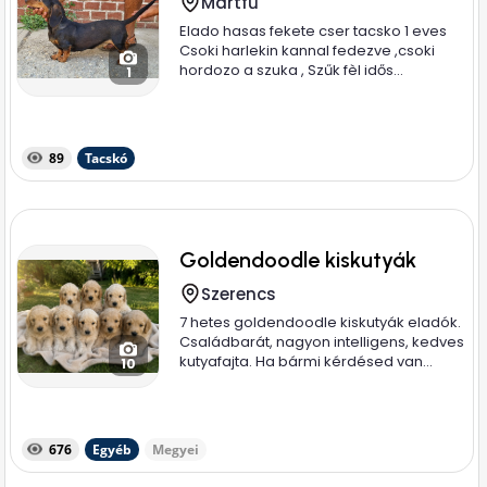
Martfű
Elado hasas fekete cser tacsko 1 eves
Csoki harlekin kannal fedezve ,csoki
hordozo a szuka , Szűk fèl idős...
1
89
Tacskó
Goldendoodle kiskutyák
Szerencs
7 hetes goldendoodle kiskutyák eladók.
Családbarát, nagyon intelligens, kedves
kutyafajta. Ha bármi kérdésed van...
10
676
Egyéb
Megyei