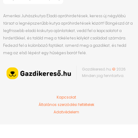
Amerikai Juhászkutya Eladó apróhirdetések, keress új négylábú
társat a legnépszerűbb kutya apróhirdetések között! Böngészd át a
legfrissebb eladó kiskutya ajánlatokat, vedd fel a kapcsolatot a
hirdetőkkel, és találd meg a tökéletes kölyköt családod számára.
Fedezd fel a különböző fajtákat, ismerd meg a gazdikat, és tedd
meg az első lépést egy hűséges barát felé.
Gazdikereső.hu
©
2026
Minden jog fenntartva.
Kapcsolat
Általános szerződési feltételek
Adatvédelem