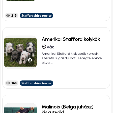
215
Staffordshire terrier
Amerikai Stafford kölykök
Vác
Amerikai Stafford kisbabák keresik
szerető új gazdijukat -Féregtelenítve -
oltva ...
1
168
Staffordshire terrier
Malinois (Belga juhász)
kiskutyák!