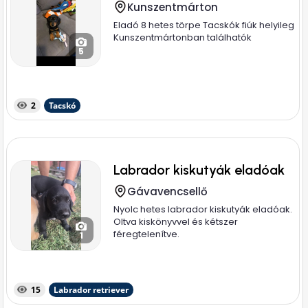
Kunszentmárton
Eladó 8 hetes törpe Tacskók fiúk helyileg
Kunszentmártonban találhatók
5
2
Tacskó
Labrador kiskutyák eladóak
Gávavencsellő
Nyolc hetes labrador kiskutyák eladóak.
Oltva kiskönyvvel és kétszer
féregtelenítve.
1
15
Labrador retriever