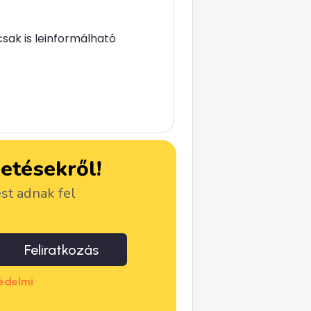
sak is leinformálható
detésekről!
ést adnak fel
Feliratkozás
édelmi