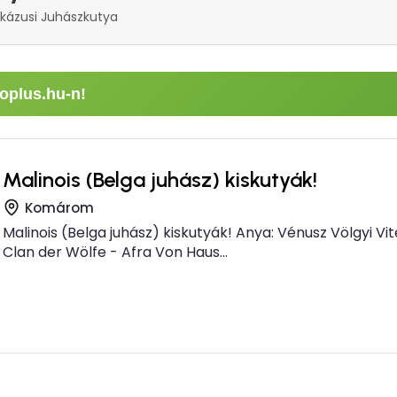
kázusi Juhászkutya
oplus.hu-n!
Malinois (Belga juhász) kiskutyák!
Komárom
Malinois (Belga juhász) kiskutyák! Anya: Vénusz Völgyi Vit
Clan der Wölfe - Afra Von Haus...