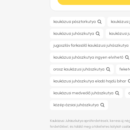
kaukázusi pásztorkutya
kaukázusi
kaukázusi juhászkutya
kaukázusi 
jugoszláv farkasölő kaukázusi juhászkutya
kaukázusi juhászkutya ingyen elvihető
orosz kaukázusi juhászkutya
feket
kaukázusi juhászkutya eladó hajdú bihar
kaukázusi medveölő juhászkutya
közép ázsiai juhászkutya
Kaukázusi Juhászkutya apróhirdetések, keress új nég
hirdetőkkel, és találd meg a tökéletes kölyköt csa