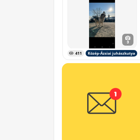
3
411
Közép-Ázsiai juhászkutya