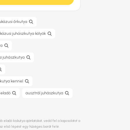
ukázusi őrkutya
kázusi juhászkutya kölyök
ya
i juhászkutya
zkutya kennel
 eladó
ausztrál juhászkutya
eladó kiskutya ajánlatokat, vedd fel a kapcsolatot a
az első lépést egy hűséges barát felé.