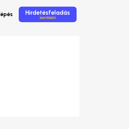
Hirdetésfeladás
lépés
INGYENES!