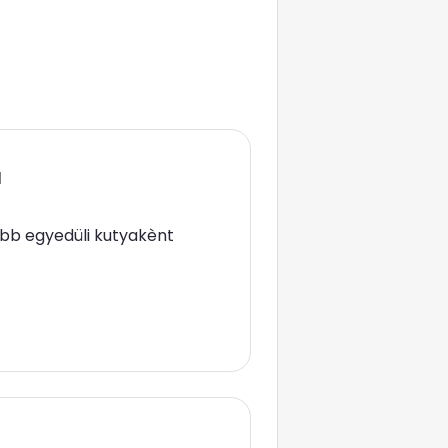
a
ább egyedüli kutyakènt