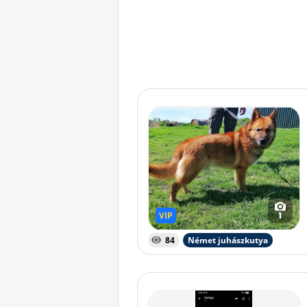
VIP
VIP
1
84
Német juhászkutya