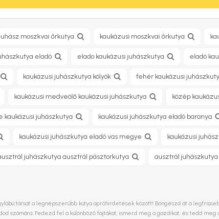
 juhász moszkvai őrkutya
kaukázusi moszkvai őrkutya
ka
juhászkutya eladó
elado kaukázusi juhászkutya
eladó kau
kaukázusi juhászkutya kölyök
fehér kaukázusi juhászkut
kaukázusi medveölő kaukázusi juhászkutya
közép kaukázus
e kaukázusi juhászkutya
kaukázusi juhászkutya eladó baranya
kaukázusi juhászkutya eladó vas megye
kaukázusi juhás
ausztrál juhászkutya ausztrál pásztorkutya
ausztrál juhászkutya
ylábú társat a legnépszerűbb kutya apróhirdetések között! Böngészd át a legfrissebb 
ládod számára. Fedezd fel a különböző fajtákat, ismerd meg a gazdikat, és tedd meg 