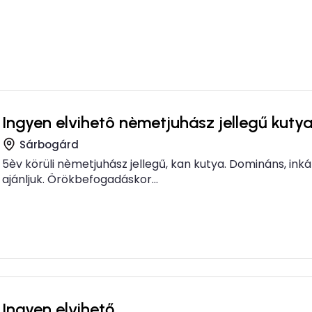
Ingyen elvihetô nèmetjuhász jellegű kuty
Sárbogárd
5èv körüli nèmetjuhász jellegű, kan kutya. Domináns, ink
ajánljuk. Örökbefogadáskor...
Ingyen elvihető