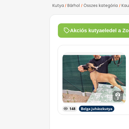
Kutya
Bárhol
Összes kategória
Kau
/
/
/
Akciós kutyaeledel a Zo
2
148
Belga juhászkutya