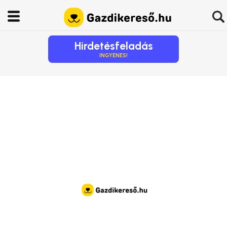
Hirdetésfeladás
INGYENES!