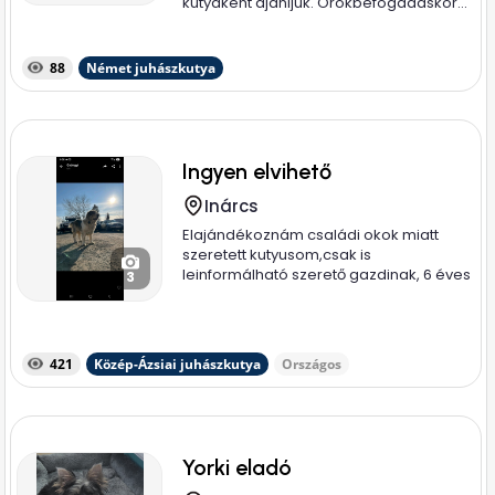
kutyakènt ajánljuk. Örökbefogadáskor...
88
Német juhászkutya
Ingyen elvihető
Inárcs
Elajándékoznám családi okok miatt
szeretett kutyusom,csak is
leinformálható szerető gazdinak, 6 éves
3
nyugodt...
421
Közép-Ázsiai juhászkutya
Országos
Yorki eladó