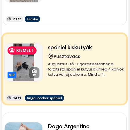
2372
Tacskó
spániel kiskutyák
KIEMELT
Pusztavacs
Augusztus 1 től uj gazdit keresnek a
fajtatszta spániel kutyusok,még 4 kölyök
kutya vár új otthonra. Mind a 4...
VIP
VIP
12
1431
Angol cocker spániel
Dogo Argentino