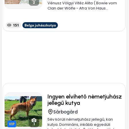
2
Vénusz Völgyi Vitéz Alita ( Bowie vom
Clan der Wölfe - Afra Von Haus...
151
Belga juhászkutya
Ingyen elvihetô nèmetjuhász
jellegű kutya
Sárbogárd
5èv körüli nèmetjuhász jellegű, kan
VIP
VIP
1
kutya. Domináns, inkább egyedüli