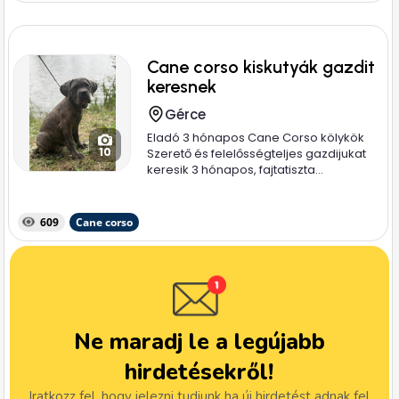
Cane corso kiskutyák gazdit
keresnek
Gérce
Eladó 3 hónapos Cane Corso kölykök
10
Szerető és felelősségteljes gazdijukat
keresik 3 hónapos, fajtatiszta...
609
Cane corso
Ne maradj le a legújabb
hirdetésekről!
Iratkozz fel, hogy jelezni tudjunk ha új hirdetést adnak fel