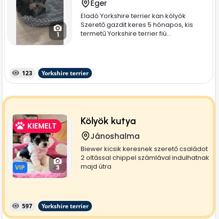
Eger
Eladó Yorkshire terrier kan kölyök
Szerető gazdit keres 5 hónapos, kis
termetű Yorkshire terrier fiú...
1
123
Yorkshire terrier
Kölyök kutya
KIEMELT
Jánoshalma
Biewer kicsik keresnek szerető családot
2 oltással chippel számlával indulhatnak
majd útra
VIP
VIP
3
597
Yorkshire terrier