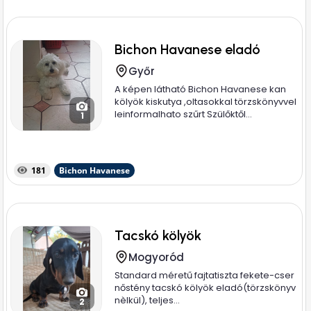
Bichon Havanese eladó
Győr
A képen látható Bichon Havanese kan
kölyök kiskutya ,oltasokkal törzskönyvvel
leinformalhato szűrt Szülőktől...
1
181
Bichon Havanese
Tacskó kölyök
Mogyoród
Standard méretű fajtatiszta fekete-cser
nőstény tacskó kölyök eladó(törzskönyv
nèlkül), teljes...
2