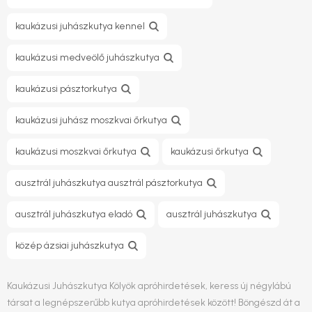
kaukázusi juhászkutya kennel
kaukázusi medveölő juhászkutya
kaukázusi pásztorkutya
kaukázusi juhász moszkvai őrkutya
kaukázusi moszkvai őrkutya
kaukázusi őrkutya
ausztrál juhászkutya ausztrál pásztorkutya
ausztrál juhászkutya eladó
ausztrál juhászkutya
közép ázsiai juhászkutya
Kaukázusi Juhászkutya Kölyök apróhirdetések, keress új négylábú
társat a legnépszerűbb kutya apróhirdetések között! Böngészd át a