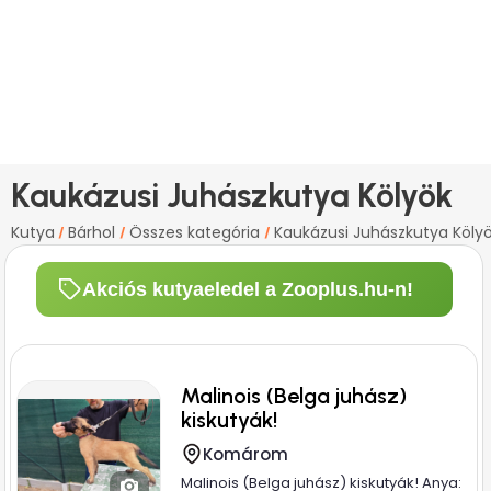
Kaukázusi Juhászkutya Kölyök
Kutya
Bárhol
Összes kategória
Kaukázusi Juhászkutya Köly
/
/
/
Akciós kutyaeledel a Zooplus.hu-n!
Malinois (Belga juhász)
kiskutyák!
Komárom
Malinois (Belga juhász) kiskutyák! Anya: