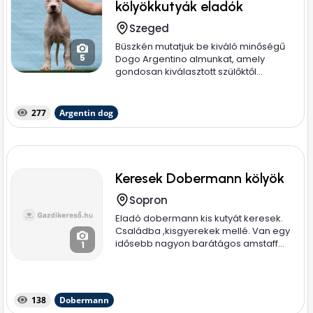
kölyökkutyák eladók
Szeged
Büszkén mutatjuk be kiváló minőségű
5
Dogo Argentino almunkat, amely
gondosan kiválasztott szülőktől...
277
Argentin dog
Keresek Dobermann kölyök
Sopron
Eladó dobermann kis kutyát keresek.
Családba ,kisgyerekek mellé. Van egy
idősebb nagyon barátágos amstaff...
1
138
Dobermann