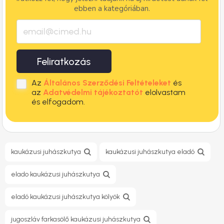
ebben a kategóriában.
Feliratkozás
Az
Általános Szerződési Feltételeket
és
az
Adatvédelmi tájékoztatót
elolvastam
és elfogadom.
kaukázusi juhászkutya
kaukázusi juhászkutya eladó
elado kaukázusi juhászkutya
eladó kaukázusi juhászkutya kölyök
jugoszláv farkasölő kaukázusi juhászkutya