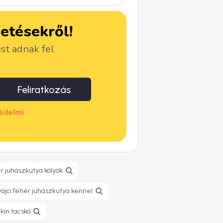
detésekről!
ést adnak fel
Feliratkozás
édelmi
ér juhászkutya kölyök
vájci fehér juhászkutya kennel
kin tacskó