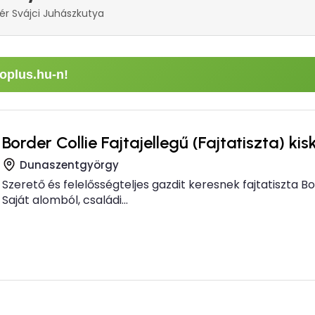
ér Svájci Juhászkutya
oplus.hu-n!
Border Collie Fajtajellegű (Fajtatiszta) ki
Dunaszentgyörgy
Szerető és felelősségteljes gazdit keresnek fajtatiszta Bord
Saját alomból, családi...