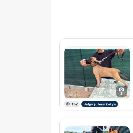
2
162
Belga juhászkutya