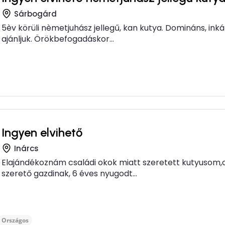
Sárbogárd
5èv körüli nèmetjuhász jellegű, kan kutya. Domináns, ink
ajánljuk. Örökbefogadáskor...
Ingyen elvihető
Inárcs
Elajándékoznám családi okok miatt szeretett kutyusom,c
szerető gazdinak, 6 éves nyugodt...
Országos