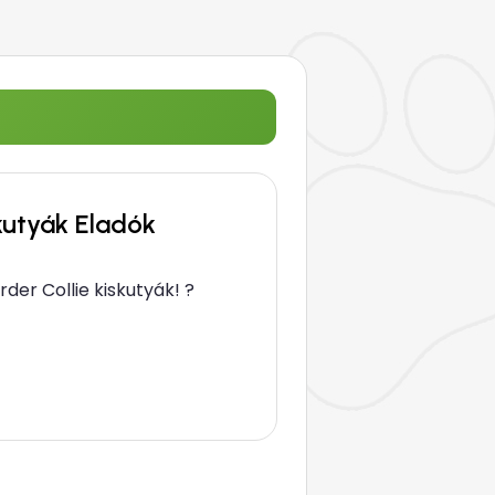
skutyák Eladók
er Collie kiskutyák! ? ​