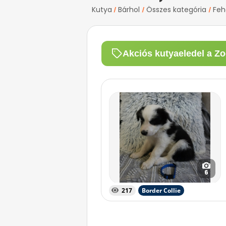
Kutya
Bárhol
Összes kategória
Feh
/
/
/
Akciós kutyaeledel a Zo
6
217
Border Collie