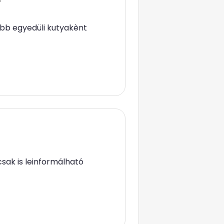
ább egyedüli kutyakènt
sak is leinformálható