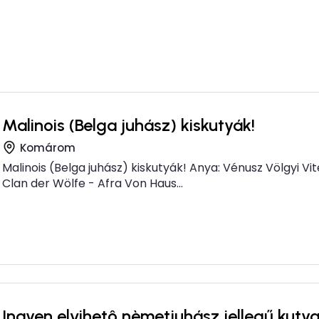
Malinois (Belga juhász) kiskutyák!
Komárom
Malinois (Belga juhász) kiskutyák! Anya: Vénusz Völgyi Vit
Clan der Wölfe - Afra Von Haus...
Ingyen elvihetô nèmetjuhász jellegű kuty