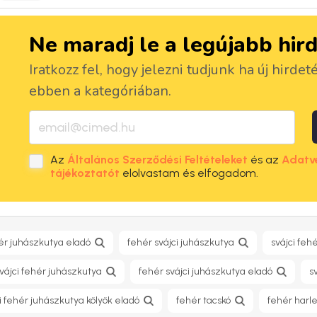
Ne maradj le a legújabb hir
Iratkozz fel, hogy jelezni tudjunk ha új hirdet
ebben a kategóriában.
Az
Általános Szerződési Feltételeket
és az
Adatv
tájékoztatót
elolvastam és elfogadom.
hér juhászkutya eladó
fehér svájci juhászkutya
svájci feh
vájci fehér juhászkutya
fehér svájci juhászkutya eladó
s
i fehér juhászkutya kölyök eladó
fehér tacskó
fehér harle