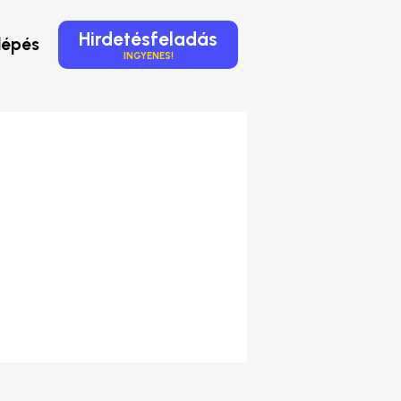
Hirdetésfeladás
lépés
INGYENES!