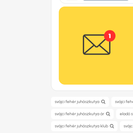
svájci fehér juhászkutya
svájci fe
svájci fehér juhászkutya ár
eladó s
svájci fehér juhászkutya klub
svájc