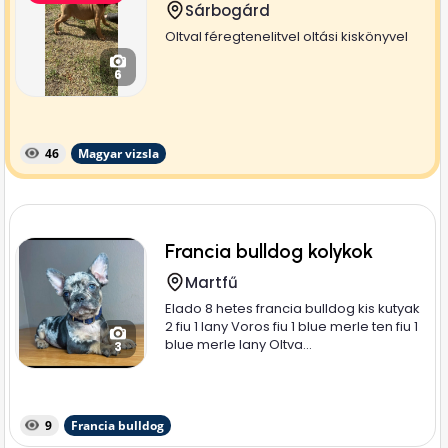
Sárbogárd
Oltval féregtenelitvel oltási kiskönyvel
6
46
Magyar vizsla
Francia bulldog kolykok
Martfű
Elado 8 hetes francia bulldog kis kutyak
2 fiu 1 lany Voros fiu 1 blue merle ten fiu 1
blue merle lany Oltva...
3
9
Francia bulldog