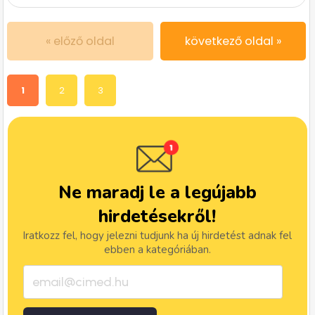
« előző oldal
következő oldal »
1
2
3
Ne maradj le a legújabb
hirdetésekről!
Iratkozz fel, hogy jelezni tudjunk ha új hirdetést adnak fel
ebben a kategóriában.