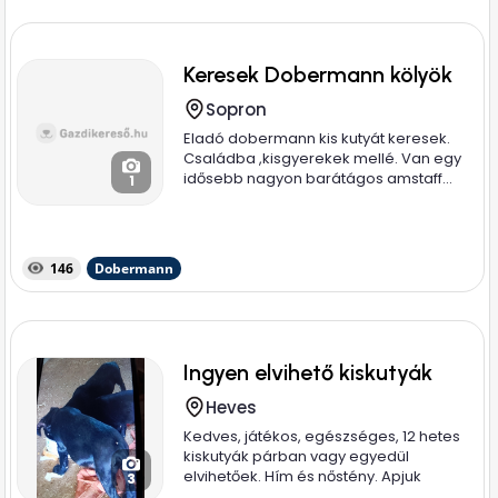
Keresek Dobermann kölyök
Sopron
Eladó dobermann kis kutyát keresek.
Családba ,kisgyerekek mellé. Van egy
idősebb nagyon barátágos amstaff...
1
146
Dobermann
Ingyen elvihető kiskutyák
Heves
Kedves, játékos, egészséges, 12 hetes
kiskutyák párban vagy egyedül
elvihetőek. Hím és nőstény. Apjuk
3
magyar...