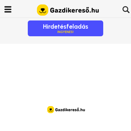
Hirdetésfeladás
INGYENES!