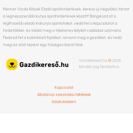
Német Vizsla Kölyök Eladó apróhirdetések, keress új négylábú társat
a legnépszerűbb kutya apróhirdetések között! Böngészd át a
legfrissebb eladó kiskutya ajánlatokat, vedd fel a kapcsolatot a
hirdetőkkel, és találd meg a tökéletes kölyköt családod számára.
Fedezd fel a különböző fajtákat, ismerd meg a gazdikat, és tedd
meg az első lépést egy hűséges barát felé.
Gazdikereső.hu
©
2026
Minden jog fenntartva.
Kapcsolat
Általános szerződési feltételek
Adatvédelem