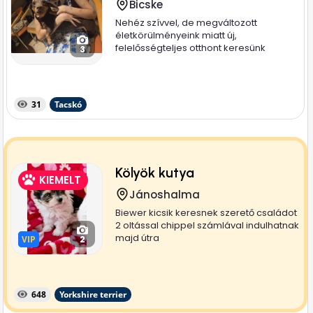
Bicske
Nehéz szívvel, de megváltozott
életkörülményeink miatt új,
felelősségteljes otthont keresünk
3
imádott...
31
Tacskó
Kölyök kutya
KIEMELT
Jánoshalma
Biewer kicsik keresnek szerető családot
2 oltással chippel számlával indulhatnak
majd útra
VIP
VIP
2
648
Yorkshire terrier