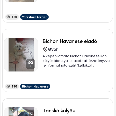
130
Yorkshire terrier
Bichon Havanese eladó
Győr
A képen látható Bichon Havanese kan
kölyök kiskutya ,oltasokkal törzskönyvvel
leinformalhato szűrt Szülőktől...
1
190
Bichon Havanese
Tacskó kölyök