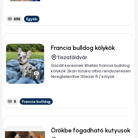
696
Egyéb
Francia bulldog kölykök
Tiszaföldvár
Gazdit keresnek 8hetes francia bulldog
kölykök 2kan 1szuka oltva rendszeresen
féregtelenítve 110ezer ft / kölyök...
3
9
Francia bulldog
Örökbe fogadható kutyusok