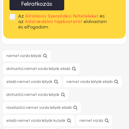
Feliratkozás
Az
Általános Szerződési Feltételeket
és
az
Adatvédelmi tájékoztatót
elolvastam
és elfogadom.
német vizsla kölyök
drótszőrű német vizsla kölyök eladó
eladó német vizsla kölyök
német vizsla kölyök eladó
drótszőrű német vizsla kölyök
rövidszőrű német vizsla kölyök eladó
eladó német vizsla kölyök kutyák
német vizsla