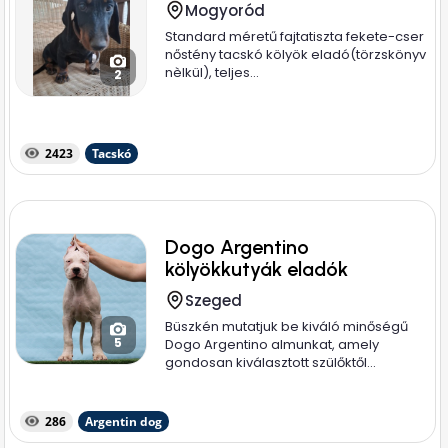
Mogyoród
Standard méretű fajtatiszta fekete-cser
nőstény tacskó kölyök eladó(törzskönyv
nèlkül), teljes...
2
2423
Tacskó
Dogo Argentino
kölyökkutyák eladók
Szeged
Büszkén mutatjuk be kiváló minőségű
5
Dogo Argentino almunkat, amely
gondosan kiválasztott szülőktől...
286
Argentin dog