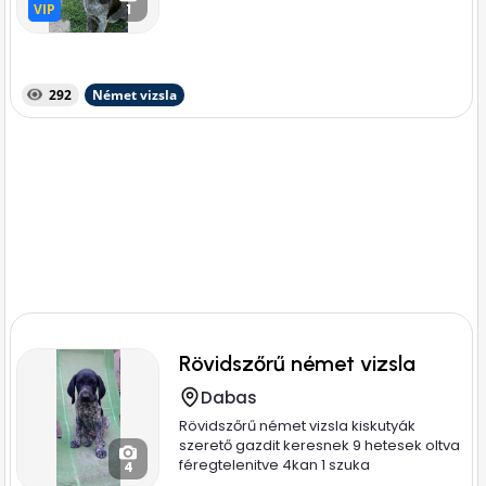
VIP
VIP
1
292
Német vizsla
Rövidszőrű német vizsla
Dabas
Rövidszőrű német vizsla kiskutyák
szerető gazdit keresnek 9 hetesek oltva
féregtelenitve 4kan 1 szuka
4