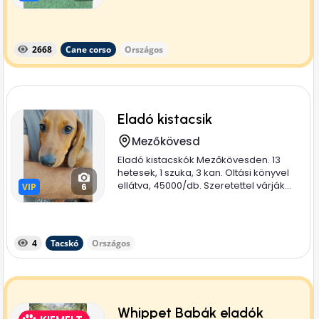
2668
Cane corso
Országos
Eladó kistacsik
Mezőkövesd
Eladó kistacskók Mezőkövesden. 13
hetesek, 1 szuka, 3 kan. Oltási könyvel
ellátva, 45000/db. Szeretettel várják...
VIP
VIP
6
4
Tacskó
Országos
Whippet Babák eladók