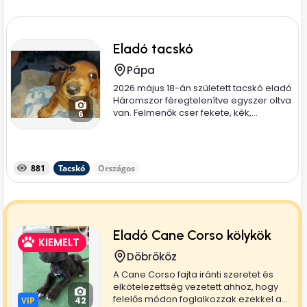
Eladó tacskó
Pápa
2026 május 18-án született tacskó eladó
Háromszor féregtelenítve egyszer oltva
van. Felmenők cser fekete, kék,...
6
881
Tacskó
Országos
Eladó Cane Corso kölykök
KIEMELT
Döbrököz
A Cane Corso fajta iránti szeretet és
elkötelezettség vezetett ahhoz, hogy
felelős módon foglalkozzak ezekkel a...
VIP
VIP
42