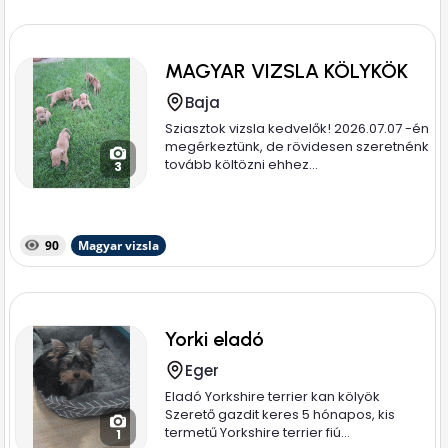
MAGYAR VIZSLA KÖLYKÖK
Baja
Sziasztok vizsla kedvelők! 2026.07.07 -én
megérkeztünk, de rövidesen szeretnénk
tovább költözni ehhez...
3
90
Magyar vizsla
Yorki eladó
Eger
Eladó Yorkshire terrier kan kölyök
Szerető gazdit keres 5 hónapos, kis
termetű Yorkshire terrier fiú...
1