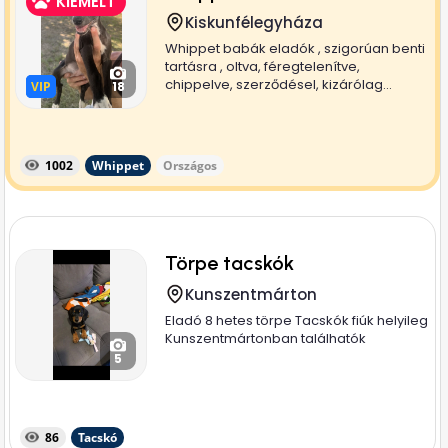
KIEMELT
Kiskunfélegyháza
Whippet babák eladók , szigorúan benti
tartásra , oltva, féregtelenítve,
chippelve, szerződésel, kizárólag...
VIP
VIP
18
1002
Whippet
Országos
Törpe tacskók
Kunszentmárton
Eladó 8 hetes törpe Tacskók fiúk helyileg
Kunszentmártonban találhatók
5
86
Tacskó