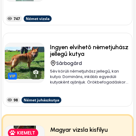
747
Német vizsla
Ingyen elvihetô nèmetjuhász
jellegű kutya
Sárbogárd
5èv körüli nèmetjuhász jellegű, kan
VIP
VIP
1
kutya. Domináns, inkább egyedüli
kutyakènt ajánljuk. Örökbefogadáskor...
98
Német juhászkutya
Magyar vizsla kisfilyu
KIEMELT