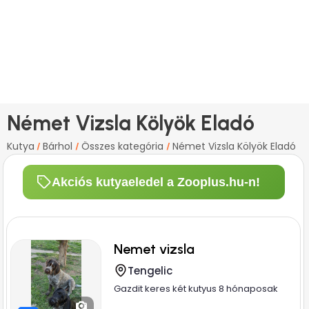
Német Vizsla Kölyök Eladó
Kutya
Bárhol
Összes kategória
Német Vizsla Kölyök Eladó
/
/
/
Akciós kutyaeledel a Zooplus.hu-n!
Nemet vizsla
Tengelic
Gazdit keres két kutyus 8 hónaposak