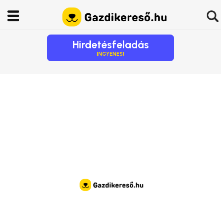
Hirdetésfeladás
INGYENES!