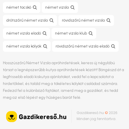
német tacskó
német vizsla
drótszőrű német vizsla
rövidszőrű német vizsla
német vizsla eladó
német vizsla klub
német vizsla kölyök
rövidszőrű német vizsla eladó
Hosszúszőrű Német Vizsla apróhirdetések, keress új négylábú
társat a legnépszerűbb kutya apróhirdetések között! Böngészd át a
legfrissebb eladó kiskutya ajánlatokat, vedd fel a kapcsolatot a
hirdetőkkel, és találd meg a tökéletes kölyköt családod számára.
Fedezd fel a különböző fajtákat, ismerd meg a gazdikat, és tedd
meg az első lépést egy hűséges barát felé.
Gazdikereső.hu
©
2026
Minden jog fenntartva.