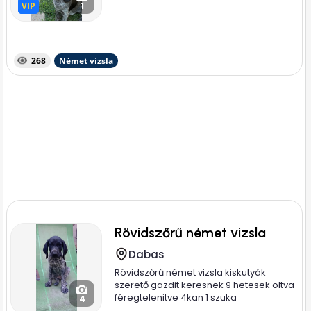
VIP
VIP
1
268
Német vizsla
Rövidszőrű német vizsla
Dabas
Rövidszőrű német vizsla kiskutyák
szerető gazdit keresnek 9 hetesek oltva
féregtelenitve 4kan 1 szuka
4