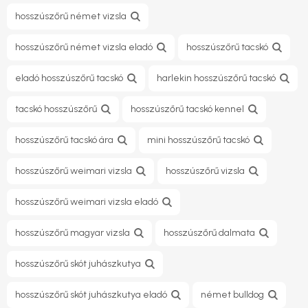
hosszúszőrű német vizsla
hosszúszőrű német vizsla eladó
hosszúszőrű tacskó
eladó hosszúszőrű tacskó
harlekin hosszúszőrű tacskó
tacskó hosszúszőrű
hosszúszőrű tacskó kennel
hosszúszőrű tacskó ára
mini hosszúszőrű tacskó
hosszúszőrű weimari vizsla
hosszúszőrű vizsla
hosszúszőrű weimari vizsla eladó
hosszúszőrű magyar vizsla
hosszúszőrű dalmata
hosszúszőrű skót juhászkutya
hosszúszőrű skót juhászkutya eladó
német bulldog​