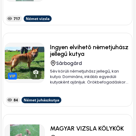
717
Német vizsla
Ingyen elvihetô nèmetjuhász
jellegű kutya
Sárbogárd
5èv körüli nèmetjuhász jellegű, kan
VIP
VIP
1
kutya. Domináns, inkább egyedüli
kutyakènt ajánljuk. Örökbefogadáskor...
84
Német juhászkutya
MAGYAR VIZSLA KÖLYKÖK