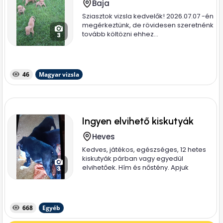
Baja
Sziasztok vizsla kedvelők! 2026.07.07 -én
megérkeztünk, de rövidesen szeretnénk
tovább költözni ehhez...
3
46
Magyar vizsla
Ingyen elvihető kiskutyák
Heves
Kedves, játékos, egészséges, 12 hetes
kiskutyák párban vagy egyedül
elvihetőek. Hím és nőstény. Apjuk
3
magyar...
668
Egyéb