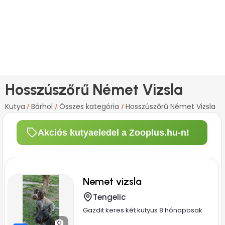
Hosszúszőrű Német Vizsla
Kutya
Bárhol
Összes kategória
Hosszúszőrű Német Vizsla
/
/
/
Akciós kutyaeledel a Zooplus.hu-n!
Nemet vizsla
Tengelic
Gazdit keres két kutyus 8 hónaposak