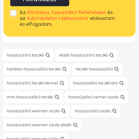
Az
Általános Szerződési Feltételeket
és
az
Adatvédelmi tájékoztatót
elolvastam
és elfogadom.
hosszúszőrű tacskó
eladó hosszúszőrű tacskó
harlekin hosszúszőrű tacskó
tacskó hosszúszőrű
hosszúszőrű tacskó kennel
hosszúszőrű tacskó ára
mini hosszúszőrű tacskó
hosszúszőrű német vizsla
hosszúszőrű weimari vizsla
hosszúszőrű vizsla
hosszúszőrű weimari vizsla eladó
hosszúszőrű magyar vizsla