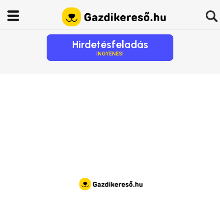
Hirdetésfeladás
INGYENES!