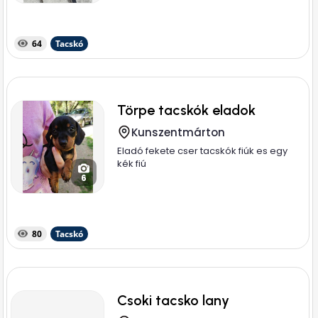
64
Tacskó
Törpe tacskók eladok
Kunszentmárton
Eladó fekete cser tacskók fiúk es egy
kék fiú
6
80
Tacskó
Csoki tacsko lany