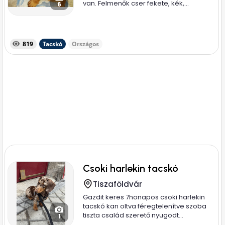
van. Felmenők cser fekete, kék,...
6
819
Tacskó
Országos
Csoki harlekin tacskó
Tiszaföldvár
Gazdit keres 7honapos csoki harlekin
tacskó kan oltva féregtelenítve szoba
tiszta család szerető nyugodt...
1