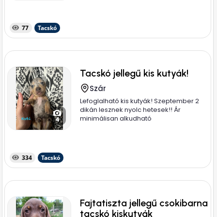
77
Tacskó
Tacskó jellegű kis kutyák!
Szár
Lefoglalható kis kutyák! Szeptember 2
dikán lesznek nyolc hetesek!! Ár
minimálisan alkudható
4
334
Tacskó
Fajtatiszta jellegű csokibarna
tacskó kiskutyák