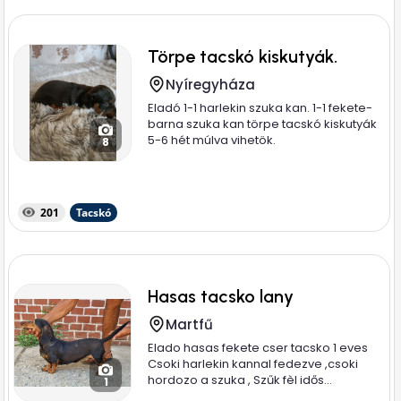
Törpe tacskó kiskutyák.
Nyíregyháza
Eladó 1-1 harlekin szuka kan. 1-1 fekete-
barna szuka kan törpe tacskó kiskutyák
5-6 hét múlva vihetök.
8
201
Tacskó
Hasas tacsko lany
Martfű
Elado hasas fekete cser tacsko 1 eves
Csoki harlekin kannal fedezve ,csoki
hordozo a szuka , Szűk fèl idős...
1