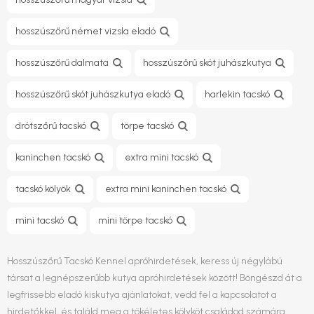
hosszúszőrű német vizsla eladó
hosszúszőrű dalmata
hosszúszőrű skót juhászkutya
hosszúszőrű skót juhászkutya eladó
harlekin tacskó
drótszőrű tacskó
törpe tacskó
kaninchen tacskó
extra mini tacskó
tacskó kölyök
extra mini kaninchen tacskó
mini tacskó
mini törpe tacskó
Hosszúszőrű Tacskó Kennel apróhirdetések, keress új négylábú
társat a legnépszerűbb kutya apróhirdetések között! Böngészd át a
legfrissebb eladó kiskutya ajánlatokat, vedd fel a kapcsolatot a
hirdetőkkel, és találd meg a tökéletes kölyköt családod számára.