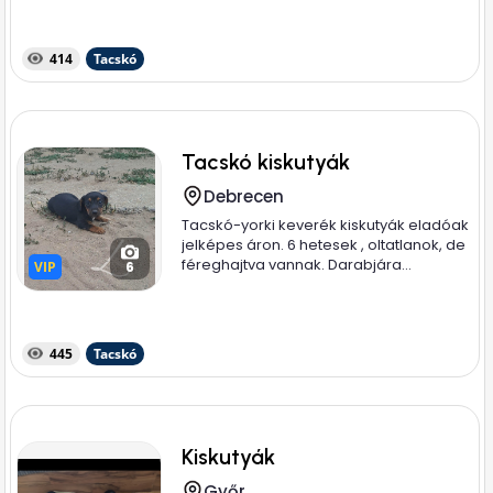
414
Tacskó
Tacskó kiskutyák
Debrecen
Tacskó-yorki keverék kiskutyák eladóak
jelképes áron. 6 hetesek , oltatlanok, de
féreghajtva vannak. Darabjára...
VIP
VIP
6
445
Tacskó
Kiskutyák
Győr