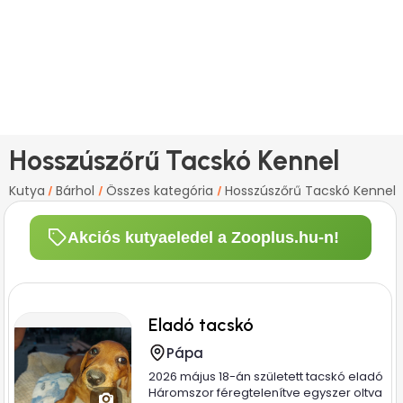
Hosszúszőrű Tacskó Kennel
Kutya
Bárhol
Összes kategória
Hosszúszőrű Tacskó Kennel
/
/
/
Akciós kutyaeledel a Zooplus.hu-n!
Eladó tacskó
Pápa
2026 május 18-án született tacskó eladó
Háromszor féregtelenítve egyszer oltva