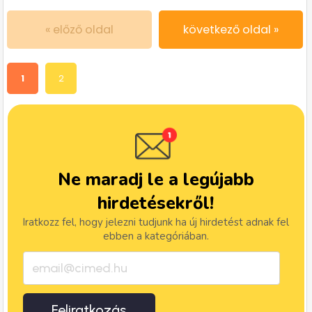
« előző oldal
következő oldal »
1
2
Ne maradj le a legújabb
hirdetésekről!
Iratkozz fel, hogy jelezni tudjunk ha új hirdetést adnak fel
ebben a kategóriában.
Feliratkozás