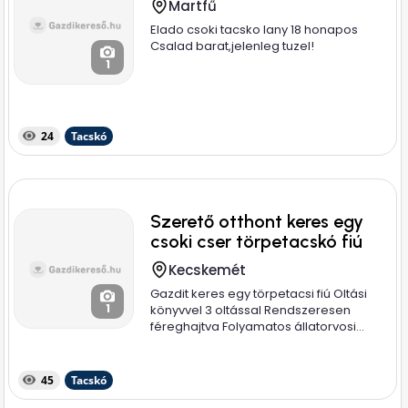
Martfű
Elado csoki tacsko lany 18 honapos
Csalad barat,jelenleg tuzel!
1
24
Tacskó
Szerető otthont keres egy
csoki cser törpetacskó fiú
Kecskemét
Gazdit keres egy törpetacsi fiú Oltási
1
könyvvel 3 oltással Rendszeresen
féreghajtva Folyamatos állatorvosi...
45
Tacskó