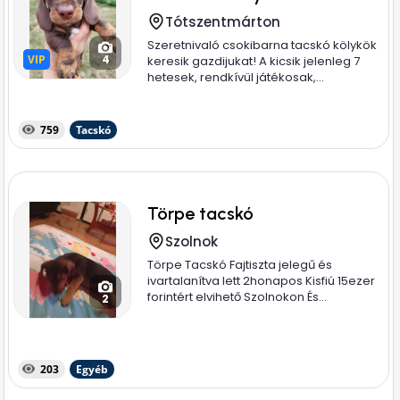
Tótszentmárton
Szeretnivaló csokibarna tacskó kölykök
VIP
VIP
4
keresik gazdijukat! A kicsik jelenleg 7
hetesek, rendkívül játékosak,...
759
Tacskó
Törpe tacskó
Szolnok
Törpe Tacskó Fajtiszta jelegű és
ivartalanítva lett 2honapos Kisfiú 15ezer
forintért elvihető Szolnokon És...
2
203
Egyéb