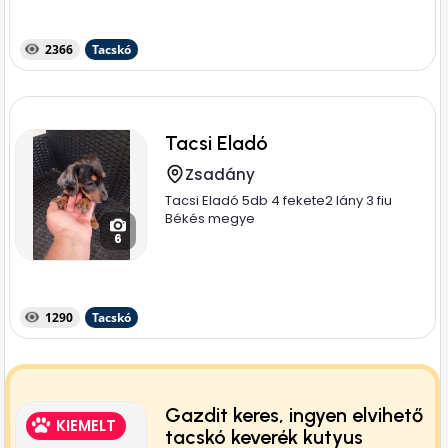
2366
Tacskó
Tacsi Eladó
Zsadány
Tacsi Eladó 5db 4 fekete2 lány 3 fiu
Békés megye
6
1290
Tacskó
Gazdit keres, ingyen elvihető
KIEMELT
tacskó keverék kutyus