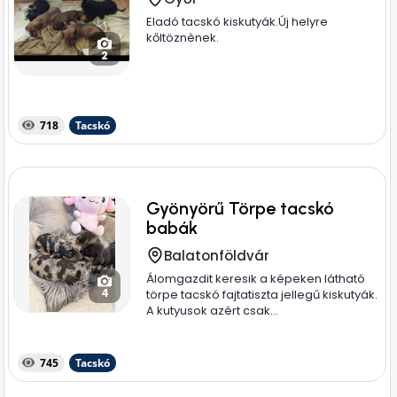
Eladó tacskó kiskutyák.Új helyre
kőltöznènek.
2
718
Tacskó
Gyönyörű Törpe tacskó
babák
Balatonföldvár
Álomgazdit keresik a képeken látható
4
törpe tacskó fajtatiszta jellegű kiskutyák.
A kutyusok azért csak...
745
Tacskó