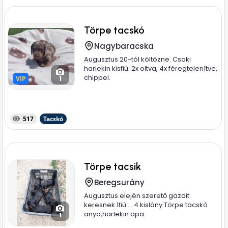
Törpe tacskó
Nagybaracska
Augusztus 20-tól költözne. Csoki
harlekin kisfiú. 2x oltva, 4x féregtelenítve,
chippel.
VIP
VIP
1
517
Tacskó
Törpe tacsik
Beregsurány
Augusztus elején szerető gazdit
keresnek.1fiú.....4 kislány Törpe tacskó
anya,harlekin apa.
1