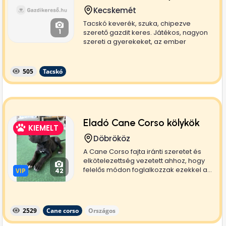
Kecskemét
Tacskó keverék, szuka, chipezve
1
szerető gazdit keres. Játékos, nagyon
szereti a gyerekeket, az ember
társaságát....
505
Tacskó
Eladó Cane Corso kölykök
KIEMELT
Döbrököz
A Cane Corso fajta iránti szeretet és
elkötelezettség vezetett ahhoz, hogy
felelős módon foglalkozzak ezekkel a...
VIP
VIP
42
2529
Cane corso
Országos