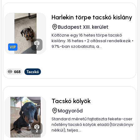
Harlekin törpe tacskó kislány
Budapest XIII. kerület
Költözne egy 16 hetes törpe tacskó
kislány. 16 hetes • 2 oltással rendelkezik •
97%-ban szobatiszta, a...
VIP
VIP
7
668
Tacskó
Tacskó kölyök
Mogyoród
Standard méretű fajtatiszta fekete-cser
nőstény tacskó kölyök eladó(törzskönyv
nèlkül), teljes...
2