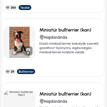
264
Tacskó
Miniatür bullterrier (kan)
Hajdúnánás
Eladó minibull terrier kiskutyák szerető
gazdihoz! Gyönyörű, egészséges
minibull terrier kölykök várják...
6
29
Bullterrier
Miniatür bullterrier (kan)
Hajdúnánás