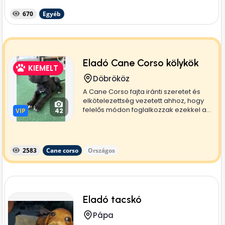
670
Egyéb
Eladó Cane Corso kölykök
KIEMELT
Döbrököz
A Cane Corso fajta iránti szeretet és
elkötelezettség vezetett ahhoz, hogy
felelős módon foglalkozzak ezekkel a...
VIP
VIP
42
2583
Cane corso
Országos
Eladó tacskó
Pápa