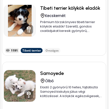
Tibeti terrier kölykök eladók
Kecskemét
Prémium törzskönyves tibeti terrier
kölykök eladók! Szerető, gondos
családjukat keresik gyönyörű,...
12
1191
Tibeti terrier
Országos
Samoyede
Ölbő
Eladó 2 gyönyörű 10 hetes, fajtatiszta
Samoyed kiskutya július végi
költözéssel. A kölykök egészségesek,...
2