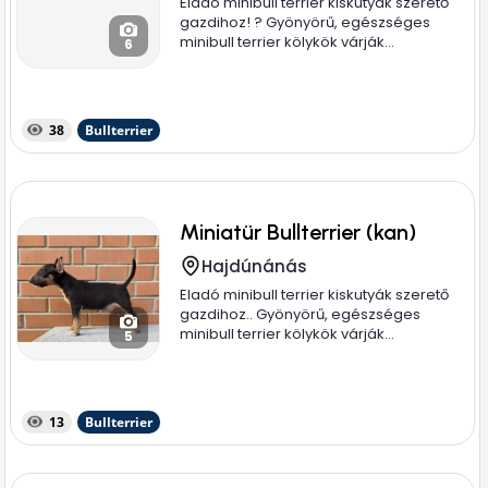
Eladó minibull terrier kiskutyák szerető
gazdihoz! ? Gyönyörű, egészséges
minibull terrier kölykök várják...
6
38
Bullterrier
Miniatür Bullterrier (kan)
Hajdúnánás
Eladó minibull terrier kiskutyák szerető
gazdihoz.. Gyönyörű, egészséges
minibull terrier kölykök várják...
5
13
Bullterrier