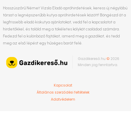
Hosszúszőrű Német Vizsla Eladó apróhirdetések, keress új négylábú
társat a legnépszerűbb kutya apróhirdetések között! Böngészd át a
legfrissebb eladó kiskutya ajánlatokat, vedd fel a kapcsolatot a
hirdetőkkel, és találd meg a tökéletes kölyköt családod számára.
Fedezd fel a különböző fajtákat, ismerd meg a gazdikat, és tedd
meg az első lépést egy hűséges barát felé.
Gazdikereső.hu
©
2026
Minden jog fenntartva.
Kapcsolat
Általános szerződési feltételek
Adatvédelem