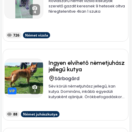
Rövidszőrű német vizsla kiskutyák
szerető gazdit keresnek 9 hetesek oltva
féregtelenitve 4kan 1 szuka
4
726
Német vizsla
Ingyen elvihetô nèmetjuhász
jellegű kutya
Sárbogárd
5èv körüli nèmetjuhász jellegű, kan
VIP
VIP
1
kutya. Domináns, inkább egyedüli
kutyakènt ajánljuk. Örökbefogadáskor...
88
Német juhászkutya