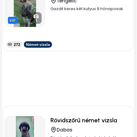
Tengelic
Gazdit keres két kutyus 8 hónaposak
VIP
VIP
1
272
Német vizsla
Rövidszőrű német vizsla
Dabas