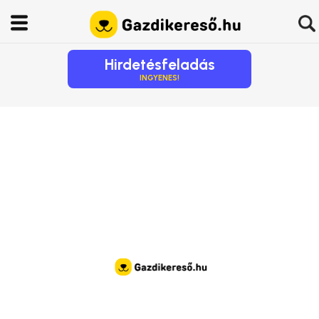
Hirdetésfeladás
INGYENES!