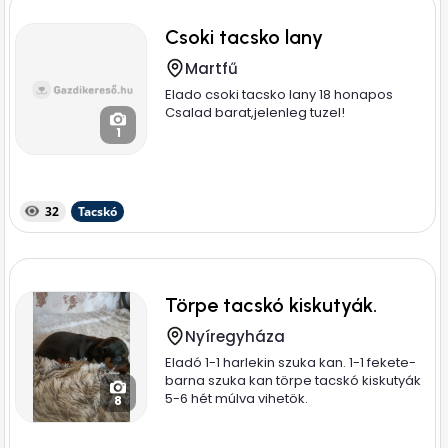
Csoki tacsko lany
Martfű
Elado csoki tacsko lany 18 honapos
Csalad barat,jelenleg tuzel!
1
32
Tacskó
Törpe tacskó kiskutyák.
Nyíregyháza
Eladó 1-1 harlekin szuka kan. 1-1 fekete-
barna szuka kan törpe tacskó kiskutyák
5-6 hét múlva vihetök.
8