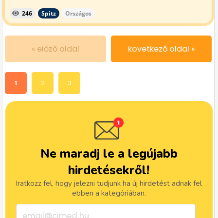
246
Spitz
Országos
« előző oldal
következő oldal »
1
2
3
Ne maradj le a legújabb
hirdetésekről!
Iratkozz fel, hogy jelezni tudjunk ha új hirdetést adnak fel
ebben a kategóriában.