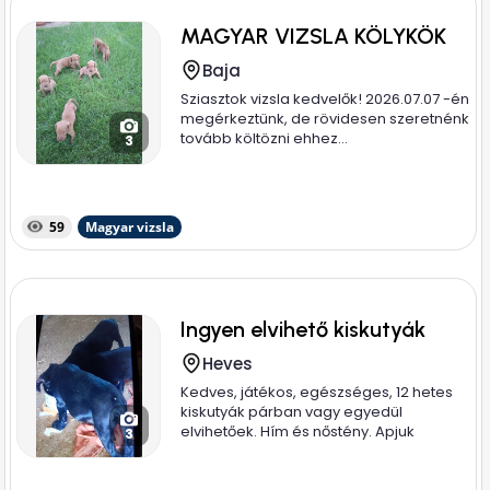
MAGYAR VIZSLA KÖLYKÖK
Baja
Sziasztok vizsla kedvelők! 2026.07.07 -én
megérkeztünk, de rövidesen szeretnénk
tovább költözni ehhez...
3
59
Magyar vizsla
Ingyen elvihető kiskutyák
Heves
Kedves, játékos, egészséges, 12 hetes
kiskutyák párban vagy egyedül
elvihetőek. Hím és nőstény. Apjuk
3
magyar...