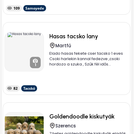
109
Samoyede
Hasas tacsko lany
Martfű
Elado hasas fekete cser tacsko 1 eves
Csoki harlekin kannal fedezve ,csoki
hordozo a szuka , Szűk fèl idős...
1
82
Tacskó
Goldendoodle kiskutyák
Szerencs
7 hetes goldendoodle kiskutyák eladók.