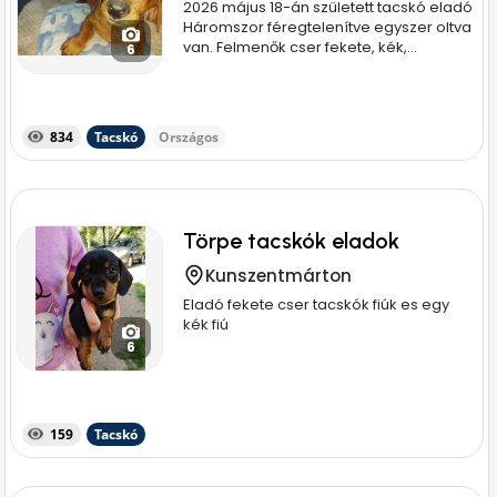
2026 május 18-án született tacskó eladó
Háromszor féregtelenítve egyszer oltva
van. Felmenők cser fekete, kék,...
6
834
Tacskó
Országos
Törpe tacskók eladok
Kunszentmárton
Eladó fekete cser tacskók fiúk es egy
kék fiú
6
159
Tacskó