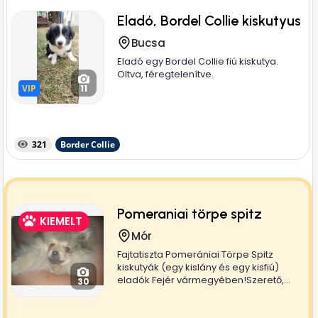
Eladó, Bordel Collie kiskutyus
Bucsa
Eladó egy Bordel Collie fiú kiskutya.
Oltva, féregtelenítve.
VIP
VIP
11
321
Border Collie
Pomeraniai törpe spitz
KIEMELT
Mór
Fajtatiszta Pomerániai Törpe Spitz
kiskutyák (egy kislány és egy kisfiú)
eladók Fejér vármegyében!Szerető,...
30