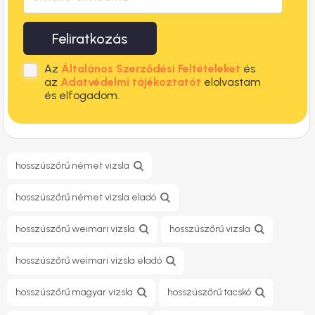
Feliratkozás
Az
Általános Szerződési Feltételeket
és
az
Adatvédelmi tájékoztatót
elolvastam
és elfogadom.
hosszúszőrű német vizsla
hosszúszőrű német vizsla eladó
hosszúszőrű weimari vizsla
hosszúszőrű vizsla
hosszúszőrű weimari vizsla eladó
hosszúszőrű magyar vizsla
hosszúszőrű tacskó