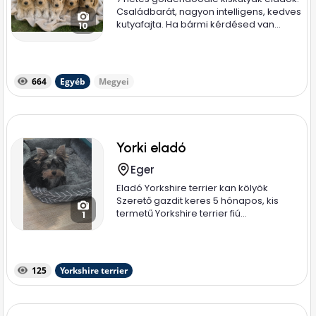
Családbarát, nagyon intelligens, kedves
kutyafajta. Ha bármi kérdésed van...
10
664
Egyéb
Megyei
Yorki eladó
Eger
Eladó Yorkshire terrier kan kölyök
Szerető gazdit keres 5 hónapos, kis
termetű Yorkshire terrier fiú...
1
125
Yorkshire terrier