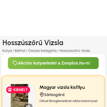
Hosszúszőrű Vizsla
Kutya
Bárhol
Összes kategória
Hosszúszőrű Vizsla
/
/
/
Akciós kutyaeledel a Zooplus.hu-n!
Magyar vizsla kisfilyu
KIEMELT
Sárbogárd
Oltval féregtenelitvel oltási kiskönyvel