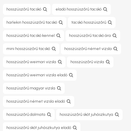
hosszúszőrű tacskó
eladó hosszúszőrű tacskó
harlekin hosszúszőrű tacskó
tacskó hosszúszőrű
hosszúszőrű tacskó kennel
hosszúszőrű tacskó ára
mini hosszúszőrű tacskó
hosszúszőrű német vizsla
hosszúszőrű weimari vizsla
hosszúszőrű vizsla
hosszúszőrű weimari vizsla eladó
hosszúszőrű magyar vizsla
hosszúszőrű német vizsla eladó
hosszúszőrű dalmata
hosszúszőrű skót juhászkutya
hosszúszőrű skót juhászkutya eladó