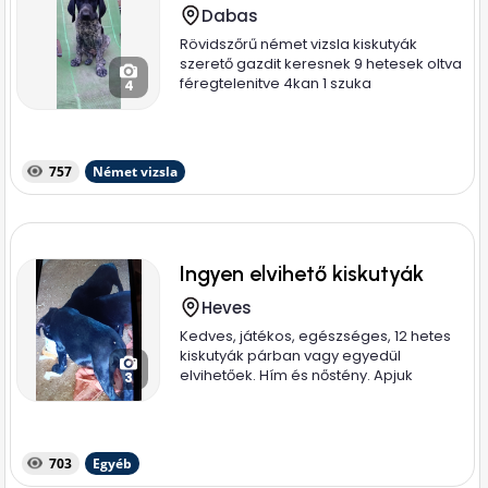
Dabas
Rövidszőrű német vizsla kiskutyák
szerető gazdit keresnek 9 hetesek oltva
féregtelenitve 4kan 1 szuka
4
757
Német vizsla
Ingyen elvihető kiskutyák
Heves
Kedves, játékos, egészséges, 12 hetes
kiskutyák párban vagy egyedül
elvihetőek. Hím és nőstény. Apjuk
3
magyar...
703
Egyéb