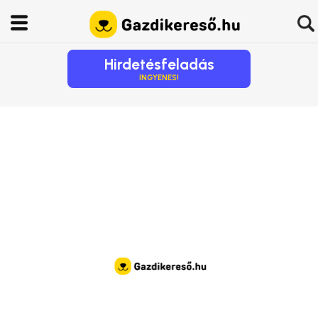
Hirdetésfeladás
INGYENES!