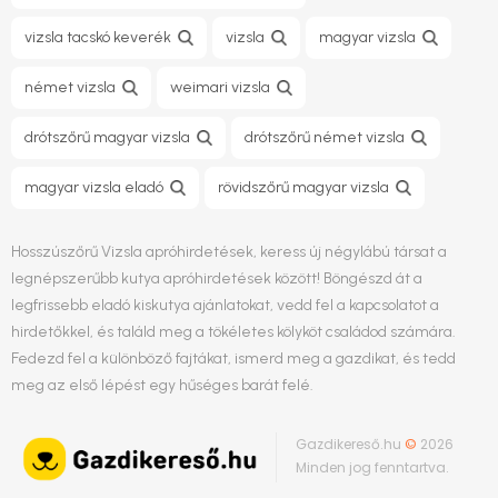
vizsla tacskó keverék
vizsla
magyar vizsla
német vizsla
weimari vizsla
drótszőrű magyar vizsla
drótszőrű német vizsla
magyar vizsla eladó
rövidszőrű magyar vizsla
Hosszúszőrű Vizsla apróhirdetések, keress új négylábú társat a
legnépszerűbb kutya apróhirdetések között! Böngészd át a
legfrissebb eladó kiskutya ajánlatokat, vedd fel a kapcsolatot a
hirdetőkkel, és találd meg a tökéletes kölyköt családod számára.
Fedezd fel a különböző fajtákat, ismerd meg a gazdikat, és tedd
meg az első lépést egy hűséges barát felé.
Gazdikereső.hu
©
2026
Minden jog fenntartva.