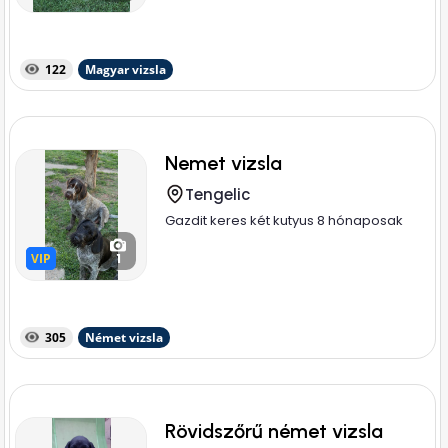
122
Magyar vizsla
Nemet vizsla
Tengelic
Gazdit keres két kutyus 8 hónaposak
VIP
VIP
1
305
Német vizsla
Rövidszőrű német vizsla