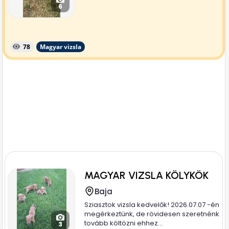
6
78
Magyar vizsla
MAGYAR VIZSLA KÖLYKÖK
Baja
Sziasztok vizsla kedvelők! 2026.07.07 -én
megérkeztünk, de rövidesen szeretnénk
tovább költözni ehhez...
3