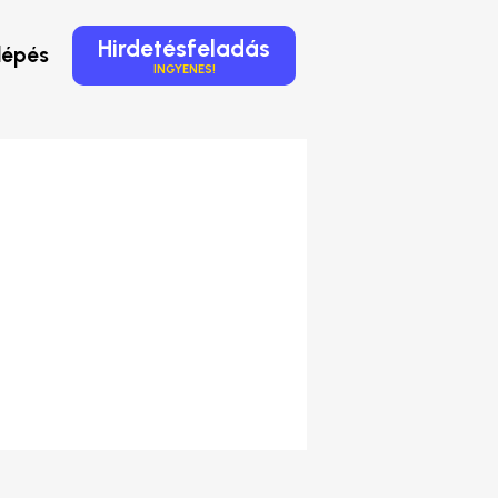
Hirdetésfeladás
lépés
INGYENES!