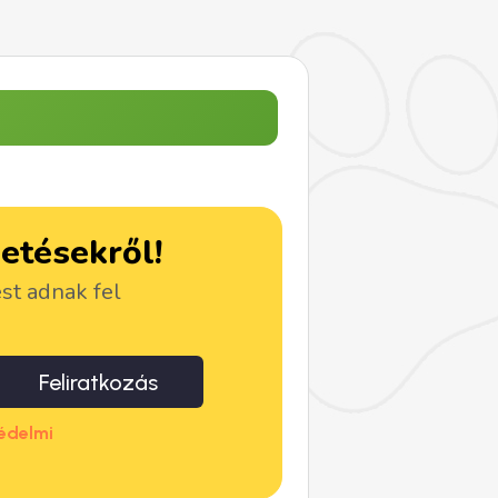
detésekről!
ést adnak fel
Feliratkozás
édelmi