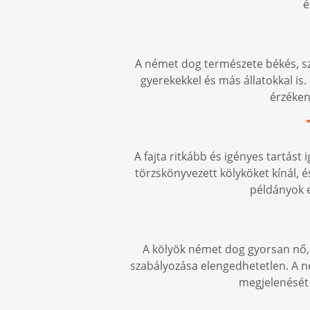
é
A német dog természete békés, szer
gyerekekkel és más állatokkal is
érzéken
A fajta ritkább és igényes tartást
törzskönyvezett kölyköket kínál, 
példányok e
A kölyök német dog gyorsan nő, é
szabályozása elengedhetetlen. A ne
megjelenését 