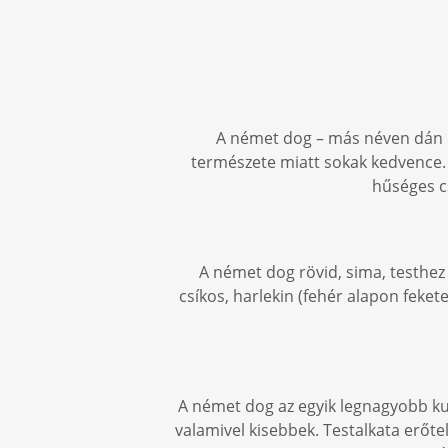
A német dog – más néven dán d
természete miatt sokak kedvence.
hűséges cs
A német dog rövid, sima, testhez s
csíkos, harlekin (fehér alapon feket
A német dog az egyik legnagyobb ku
valamivel kisebbek. Testalkata erőtel