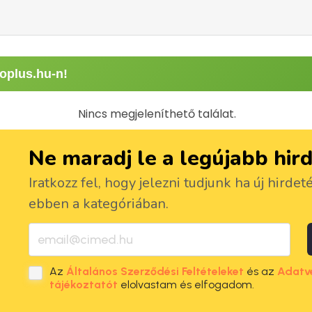
oplus.hu-n!
Nincs megjeleníthető találat.
Ne maradj le a legújabb hir
Iratkozz fel, hogy jelezni tudjunk ha új hirdet
ebben a kategóriában.
Az
Általános Szerződési Feltételeket
és az
Adatv
tájékoztatót
elolvastam és elfogadom.