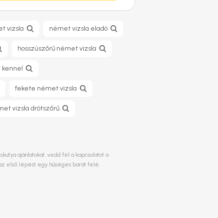
t vizsla
német vizsla eladó
hosszúszőrű német vizsla
 kennel
fekete német vizsla
et vizsla drótszőrű
utya ajánlatokat, vedd fel a kapcsolatot a
az első lépést egy hűséges barát felé.