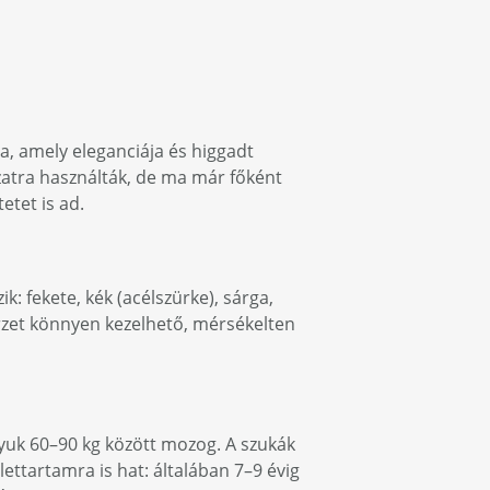
, amely eleganciája és higgadt
atra használták, de ma már főként
etet is ad.
?
k: fekete, kék (acélszürke), sárga,
zőrzet könnyen kezelhető, mérsékelten
yuk 60–90 kg között mozog. A szukák
lettartamra is hat: általában 7–9 évig