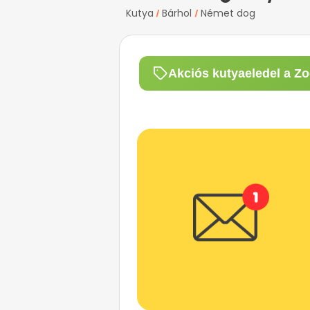
Kutya
Bárhol
Német dog
/
/
Akciós kutyaeledel a Zo