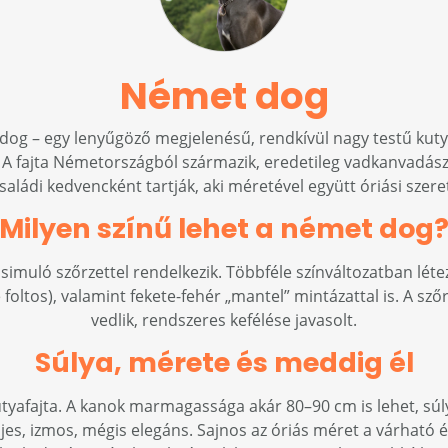
Német dog
og – egy lenyűgöző megjelenésű, rendkívül nagy testű kutya
 A fajta Németországból származik, eredetileg vadkanvadász
aládi kedvencként tartják, aki méretével együtt óriási szeret
Milyen színű lehet a német dog
imuló szőrzettel rendelkezik. Többféle színváltozatban létezi
e foltos), valamint fekete-fehér „mantel” mintázattal is. A s
vedlik, rendszeres kefélése javasolt.
Súlya, mérete és meddig él
tyafajta. A kanok marmagassága akár 80–90 cm is lehet, súl
jes, izmos, mégis elegáns. Sajnos az óriás méret a várható é