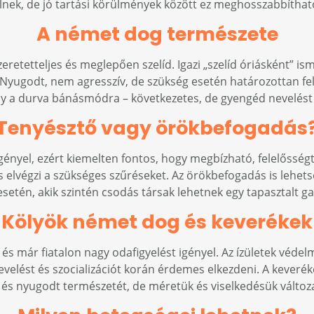
lnek, de jó tartási körülmények között ez meghosszabbíthat
A német dog természete
etetteljes és meglepően szelíd. Igazi „szelíd óriásként” ism
. Nyugodt, nem agresszív, de szükség esetén határozottan fell
y a durva bánásmódra – következetes, de gyengéd nevelést 
Tenyésztő vagy örökbefogadás
 igényel, ezért kiemelten fontos, hogy megbízható, felelősség
és elvégzi a szükséges szűréseket. Az örökbefogadás is lehet
setén, akik szintén csodás társak lehetnek egy tapasztalt ga
Kölyök német dog és keverékek
s már fiatalon nagy odafigyelést igényel. Az ízületek védel
velést és szocializációt korán érdemes elkezdeni. A keverék
és nyugodt természetét, de méretük és viselkedésük változ