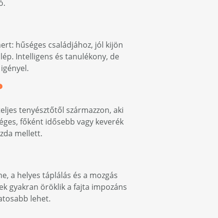
ó.
ert: hűséges családjához, jól kijön
ép. Intelligens és tanulékony, de
igényel.
?
teljes tenyésztőtől származzon, aki
séges, főként idősebb vagy keverék
zda mellett.
me, a helyes táplálás és a mozgás
ek gyakran öröklik a fajta impozáns
atosabb lehet.