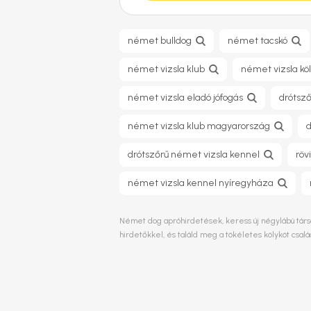
német bulldog​
német tacskó
német vizsla klub
német vizsla kö
német vizsla eladó jófogás
drótsző
német vizsla klub magyarország
d
drótszőrű német vizsla kennel
röv
német vizsla kennel nyíregyháza
Német dog apróhirdetések, keress új négylábú társat
hirdetőkkel, és találd meg a tökéletes kölyköt csa