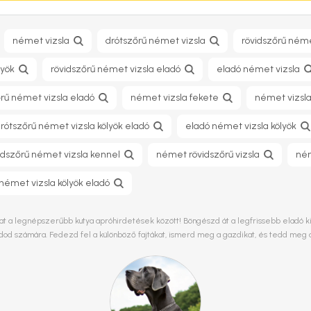
német vizsla
drótszőrű német vizsla
rövidszőrű néme
lyök
rövidszőrű német vizsla eladó
eladó német vizsla
rű német vizsla eladó
német vizsla fekete
német vizsla
rótszőrű német vizsla kölyök eladó
eladó német vizsla kölyök
idszőrű német vizsla kennel
német rövidszőrű vizsla
ném
német vizsla kölyök eladó
 a legnépszerűbb kutya apróhirdetések között! Böngészd át a legfrissebb eladó kisk
ládod számára. Fedezd fel a különböző fajtákat, ismerd meg a gazdikat, és tedd meg 