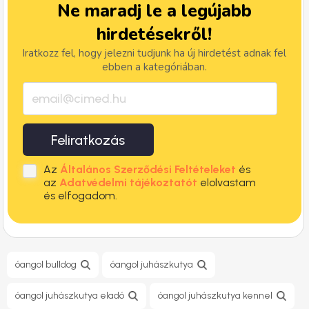
Ne maradj le a legújabb
hirdetésekről!
Iratkozz fel, hogy jelezni tudjunk ha új hirdetést adnak fel
ebben a kategóriában.
Feliratkozás
Az
Általános Szerződési Feltételeket
és
az
Adatvédelmi tájékoztatót
elolvastam
és elfogadom.
óangol bulldog​
óangol juhászkutya
óangol juhászkutya eladó
óangol juhászkutya kennel