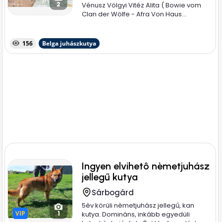
2
Vénusz Völgyi Vitéz Alita ( Bowie vom
Clan der Wölfe - Afra Von Haus...
156
Belga juhászkutya
Ingyen elvihetô nèmetjuhász
jellegű kutya
Sárbogárd
5èv körüli nèmetjuhász jellegű, kan
VIP
VIP
1
kutya. Domináns, inkább egyedüli