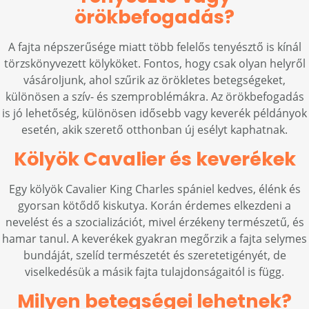
örökbefogadás?
A fajta népszerűsége miatt több felelős tenyésztő is kínál
törzskönyvezett kölyköket. Fontos, hogy csak olyan helyről
vásároljunk, ahol szűrik az örökletes betegségeket,
különösen a szív- és szemproblémákra. Az örökbefogadás
is jó lehetőség, különösen idősebb vagy keverék példányok
esetén, akik szerető otthonban új esélyt kaphatnak.
Kölyök Cavalier és keverékek
Egy kölyök Cavalier King Charles spániel kedves, élénk és
gyorsan kötődő kiskutya. Korán érdemes elkezdeni a
nevelést és a szocializációt, mivel érzékeny természetű, és
hamar tanul. A keverékek gyakran megőrzik a fajta selymes
bundáját, szelíd természetét és szeretetigényét, de
viselkedésük a másik fajta tulajdonságaitól is függ.
Milyen betegségei lehetnek?