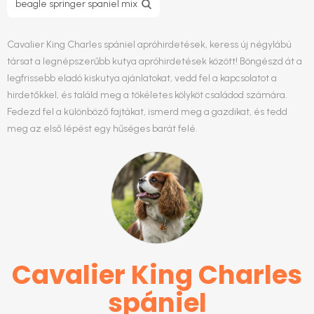
beagle springer spaniel mix
Cavalier King Charles spániel apróhirdetések, keress új négylábú
társat a legnépszerűbb kutya apróhirdetések között! Böngészd át a
legfrissebb eladó kiskutya ajánlatokat, vedd fel a kapcsolatot a
hirdetőkkel, és találd meg a tökéletes kölyköt családod számára.
Fedezd fel a különböző fajtákat, ismerd meg a gazdikat, és tedd
meg az első lépést egy hűséges barát felé.
Cavalier King Charles
spániel