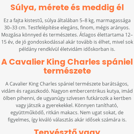
Súlya, mérete és meddig él
Ez a fajta kistestű, súlya általában 5–8 kg, marmagassága
30–33 cm. Testfelépítése elegáns, finom, mégis arányos.
Mozgása könnyed és természetes. Átlagos élettartama 12–
15 év, de jó gondoskodással akár tovább is élhet, mivel sok
példány rendkívül életvidám időskorban is.
A Cavalier King Charles spániel
természete
A Cavalier King Charles spániel természete barátságos,
vidám és ragaszkodó. Nagyon embercentrikus kutya, imád
ölben pihenni, de ugyanúgy szívesen futkározik a kertben
vagy játszik a gyerekekkel. Könnyen tanítható,
együttműködő, ritkán makacs. Nem ugat sokat, de
figyelmes, így kiváló választás akár idősek számára is.
Tenyésztő vagy