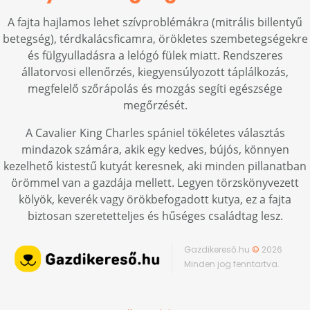
A fajta hajlamos lehet szívproblémákra (mitrális billentyű
betegség), térdkalácsficamra, örökletes szembetegségekre
és fülgyulladásra a lelógó fülek miatt. Rendszeres
állatorvosi ellenőrzés, kiegyensúlyozott táplálkozás,
megfelelő szőrápolás és mozgás segíti egészsége
megőrzését.
A Cavalier King Charles spániel tökéletes választás
mindazok számára, akik egy kedves, bújós, könnyen
kezelhető kistestű kutyát keresnek, aki minden pillanatban
örömmel van a gazdája mellett. Legyen törzskönyvezett
kölyök, keverék vagy örökbefogadott kutya, ez a fajta
biztosan szeretetteljes és hűséges családtag lesz.
Gazdikereső.hu
©
2026
Minden jog fenntartva.