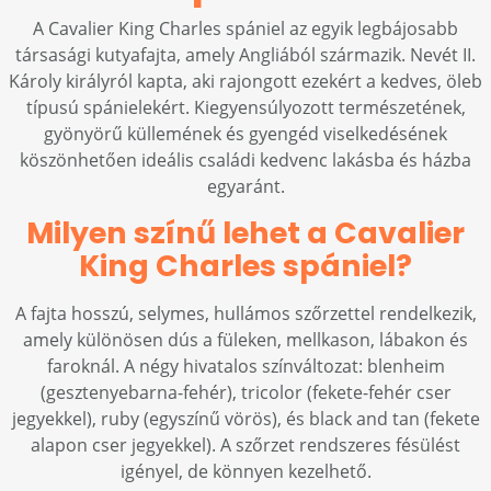
A Cavalier King Charles spániel az egyik legbájosabb
társasági kutyafajta, amely Angliából származik. Nevét II.
Károly királyról kapta, aki rajongott ezekért a kedves, öleb
típusú spánielekért. Kiegyensúlyozott természetének,
gyönyörű küllemének és gyengéd viselkedésének
köszönhetően ideális családi kedvenc lakásba és házba
egyaránt.
Milyen színű lehet a Cavalier
King Charles spániel?
A fajta hosszú, selymes, hullámos szőrzettel rendelkezik,
amely különösen dús a füleken, mellkason, lábakon és
faroknál. A négy hivatalos színváltozat: blenheim
(gesztenyebarna-fehér), tricolor (fekete-fehér cser
jegyekkel), ruby (egyszínű vörös), és black and tan (fekete
alapon cser jegyekkel). A szőrzet rendszeres fésülést
igényel, de könnyen kezelhető.