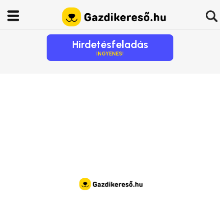
Hirdetésfeladás
INGYENES!